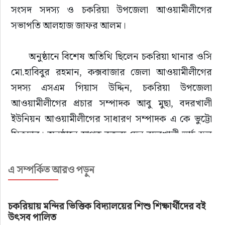
সংসদ সদস্য ও চকরিয়া উপজেলা আওয়ামীলীগের 
সভাপতি আলহাজ জাফর আলম।
      অনুষ্ঠানে বিশেষ অতিথি ছিলেন চকরিয়া থানার ওসি 
মো.হাবিবুর রহমান, কক্সবাজার জেলা আওয়ামীলীগের 
সদস্য এসএম গিয়াস উদ্দিন, চকরিয়া উপজেলা 
আওয়ামীলীগের প্রচার সম্পাদক আবু মুছা, বদরখালী 
ইউনিয়ন আওয়ামীলীগের সাধারণ সম্পাদক এ কে ভুট্টো 
সিকদার। অনুষ্ঠানে স্বাগত বক্তব্য দেন বদরখালী ভার্চু স্কুল 
অ্যান্ড কলেজের প্রধান শিক্ষক মাস্টার নুরুন্নবী। এছাড়াও 
অনুষ্ঠানে পরিচালনা কমিটির সদস্য, শিক্ষকমন্ডলী, 
এ সম্পর্কিত আরও পড়ুন
অভিভাবক, শিক্ষার্থী ও এলাকার সুধীজন উপস্থিত ছিলেন।  
     পুরস্কার বিতরণী অনুষ্ঠানে প্রধান অতিথি আলহাজ 
চকরিয়ায় মন্দির ভিত্তিক বিদ্যালয়ের শিশু শিক্ষার্থীদের বই
জাফর আলম এমপি বলেছেন, চকরিয়া পেকুয়া জনপদে 
উৎসব পালিত