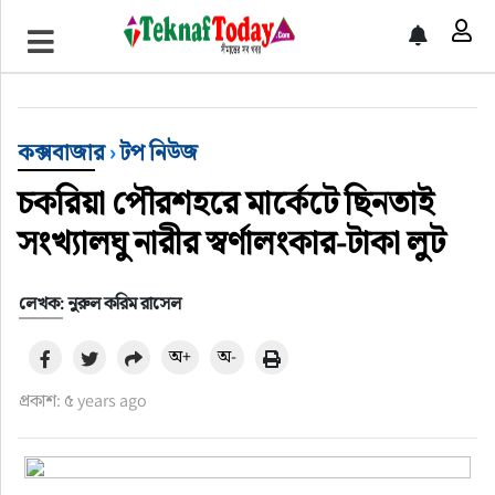
খেলাধুলা
বিনোদন
কক্সবাজার
›
টপ নিউজ
অর্থ-বানিজ্য
চকরিয়া পৌরশহরে মার্কেটে ছিনতাই
অন্যান্য
সংখ্যালঘু নারীর স্বর্ণালংকার-টাকা লুট
লেখক: নুরুল করিম রাসেল
অ+
অ-
প্রকাশ: ৫ years ago