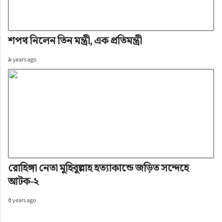
শপথ নিলেন তিন মন্ত্রী, এক প্রতিমন্ত্রী
৯ years ago
রোহিঙ্গা নেতা মুহিবুল্লাহ হত্যাকান্ডে জড়িত সন্দেহে
আটক-২
৫ years ago