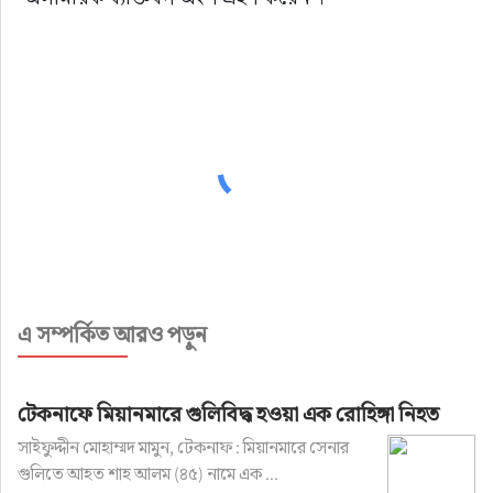
এ সম্পর্কিত আরও পড়ুন
টেকনাফে মিয়ানমারে গুলিবিদ্ধ হওয়া এক রোহিঙ্গা নিহত
সাইফুদ্দীন মোহাম্মদ মামুন, টেকনাফ : মিয়ানমারে সেনার
গুলিতে আহত শাহ আলম (৪৫) নামে এক ...