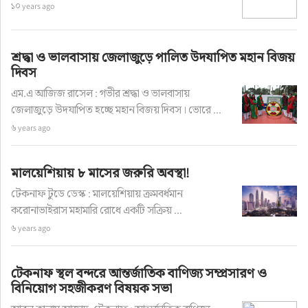
১০ years ago
শ্রদ্ধা ও ভালবাসায় জেলাজুড়ে পালিত উদযাপিত মহান বিজয়
দিবস
এম.এ আজিজ রাসেল : গভীর শ্রদ্ধা ও ভালবাসায়
জেলাজুড়ে উদযাপিত হচ্ছে মহান বিজয় দিবস। ভোরে ...
৬ years ago
মালয়েশিয়ায় ৮ মাসের জরুরি অবস্থা!
টেকনাফ টুডে ডেস্ক : মালয়েশিয়ায় ক্রমবর্ধমান
করোনাভাইরাস মহামারি রোধে একটি সক্রিয় ...
৬ years ago
টেকনাফ স্থল বন্দরে আন্তর্জাতিক বাণিজ্য সম্প্রসারণ ও
বিনিয়োগ সহজীকরণ বিষয়ক সভা