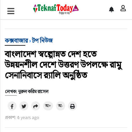
খেলাধুলা
বিনোদন
কক্সবাজার
›
টপ নিউজ
অর্থ-বানিজ্য
বাংলাদেশ স্বল্পোন্নত দেশ হতে
অন্যান্য
উন্নয়নশীল দেশে উত্তরণ উপলক্ষে রামু
সেনানিবাসে র‍্যালি অনুষ্ঠিত
লেখক: নুরুল করিম রাসেল
অ+
অ-
প্রকাশ: ৫ years ago