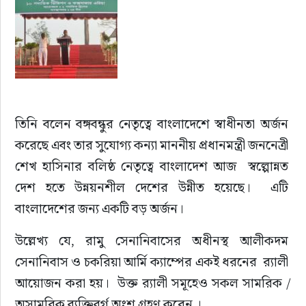
তিনি বলেন বঙ্গবন্ধুর নেতৃত্বে বাংলাদেশে স্বাধীনতা অর্জন 
করেছে এবং তার সুযোগ্য কন্যা মাননীয় প্রধানমন্ত্রী জননেত্রী 
শেখ হাসিনার বলিষ্ঠ নেতৃত্বে বাংলাদেশ আজ  স্বল্পোন্নত 
দেশ হতে উন্নয়নশীল দেশের উন্নীত হয়েছে।  এটি 
বাংলাদেশের জন্য একটি বড় অর্জন।  
উল্লেখ্য যে, রামু সেনানিবাসের অধীনস্থ আলীকদম 
সেনানিবাস ও চকরিয়া আর্মি ক্যাম্পের একই ধরনের  র‍্যালী 
আয়োজন করা হয়।  উক্ত র‍্যালী সমূহেও সকল সামরিক /
অসামরিক ব্যক্তিবর্গ অংশ গ্রহণ করেন ।