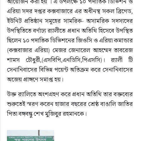
আয়োজন করা হয় । এ উপলক্ষে ১০ পদাতিক ডিভিশন ও 
এরিয়া সদর দপ্তর কক্সবাজারে এর অধীনস্থ সকল ব্রিগেড, 
ইউনিট প্রতিষ্ঠান সমূহের সামরিক- অসামরিক সদস্যদের 
উপস্থিতিতে বর্ণাঢ্য র‍্যালীতে প্রধান অতিথি হিসেবে উপস্থিত 
ছিলেন ১০ পদাতিক ডিভিশনের জিওসি ও এরিয়া কমান্ডার 
(কক্সবাজার এরিয়া) মেজর জেনারেল আহম্মেদ তাবরেজ 
শামস চৌধুরী,(এসবিপি,এনডিসি,পিএসসি)। র‍্যালী টি 
সেনানিবাসের বিভিন্ন পয়েন্ট অতিক্রম করে সেনানিবাসের 
অজেয় প্রাঙ্গণে সমাপ্ত হয়।
উক্ত র‍্যালিতে অংশগ্রহণ করে প্রধান অতিথি তার বক্তব্যের 
শুরুতেই স্মরণ করেন হাজার বছরের শ্রেষ্ঠ বাঙালি জাতির 
পিতা বঙ্গবন্ধু শেখ মুজিবুর রহমানকে।