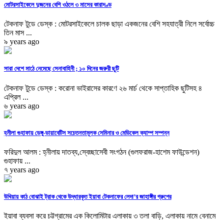
মোটরসাইকেলে দুজনের বেশি ওঠলে ৩ মাসের কারাদণ্ড
টেকনাফ টুডে ডেস্ক : মোটরসাইকেলে চালক ছাড়া একজনের বেশি সহযাত্রী নিলে সর্বোচ্চ
তিন মাস ...
৯ years ago
সারা দেশে মাঠে নেমেছে সেনাবাহিনী ; ১০ দিনের জরুরী ছুটি
টেকনাফ টুডে ডেস্ক : করোনা ভাইরাসের কারণে ২৬ মার্চ থেকে সাপ্তাহিক ছুটিসহ ৪
এপ্রিল ...
৬ years ago
হ্নীলা গুহাফায় ডেঙ্গু-ডায়াবেটিস সচেতনতামূলক সেমিনার ও মেডিকেল ক্যাম্প সম্পন্ন
ফরিদুল আলম : হ্নীলায় দাতব্য,স্বেচ্ছাসেবী সংগঠন (গুলফরাজ-হাশেম ফাউন্ডেশন)
গুহাফায় ...
৭ years ago
উখিয়ায় কাঠ বোঝাই ট্রাক থেকে উদ্ধারকৃত ইয়াবা টেকনাফের লেদা’র জাহাঙ্গীর গ্রুপের
ইয়াবা ব্যবসা করে চট্টগ্রামের এক কিলোমিটার এলাকায় ৩ তলা বাড়ি, এলাকায় নামে বেনামে