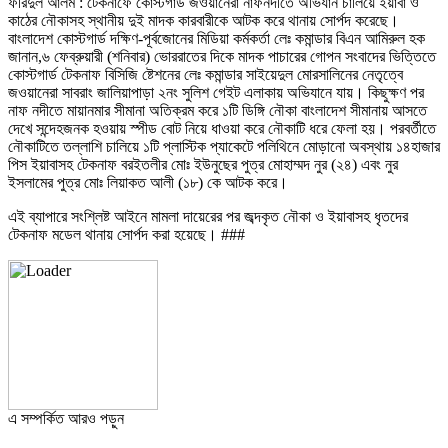
ফরিদুল আলম : টেকনাফে কোস্টগার্ড জওয়ানেরা নাফনদীতে অভিযান চালিয়ে ইয়াবা ও
কাঠের নৌকাসহ স্থানীয় দুই মাদক কারবারীকে আটক করে থানায় সোর্পদ করেছে।
বাংলাদেশ কোস্টগার্ড দক্ষিণ-পূর্বজোনের মিডিয়া কর্মকর্তা লেঃ কমান্ডার বিএন আমিরুল হক
জানান,৬ ফেব্রুয়ারী (শনিবার) ভোররাতের দিকে মাদক পাচারের গোপন সংবাদের ভিত্তিতে
কোস্টগার্ড টেকনাফ বিসিজি ষ্টেশনের লেঃ কমান্ডার সাইয়েদুল মোরসালিনের নেতৃত্বে
জওয়ানেরা সাবরাং জালিয়াপাড়া ২নং সুলিশ গেইট এলাকায় অভিযানে যায়। কিছুক্ষণ পর
নাফ নদীতে মায়ানমার সীমানা অতিক্রম করে ১টি ডিঙ্গি নৌকা বাংলাদেশ সীমানায় আসতে
দেখে সন্দেহজনক হওয়ায় স্পীড বোট নিয়ে ধাওয়া করে নৌকাটি ধরে ফেলা হয়। পরবর্তীতে
নৌকাটিতে তল্লাশি চালিয়ে ১টি প্লাস্টিক প্যাকেটে পলিথিনে মোড়ানো অবস্থায় ১৪হাজার
পিস ইয়াবাসহ টেকনাফ বরইতলীর মোঃ ইউনুছের পুত্র মোহাম্মদ নুর (২৪) এবং নুর
ইসলামের পুত্র মোঃ লিয়াকত আলী (১৮) কে আটক করে।
এই ব্যাপারে সংশ্লিষ্ট আইনে মামলা দায়েরের পর জব্দকৃত নৌকা ও ইয়াবাসহ ধৃতদের
টেকনাফ মডেল থানায় সোর্পদ করা হয়েছে। ###
এ সম্পর্কিত আরও পড়ুন