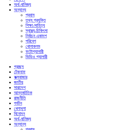
অর্থ-বানিজ্য
অন্যান্য
প্রবাস
তথ্য প্রযুক্তি
শিক্ষা-সাহিত্য
স্বাস্থ্য-চিকিৎসা
নির্বাচন একাদশ
পরিবেশ
খোলাকলম
ফটোগ্যালারী
ভিডিও গ্যালারী
প্রচ্ছদ
টেকনাফ
কক্সবাজার
জাতীয়
সারাদেশ
আন্তর্জাতিক
রাজনীতি
পর্যটন
খেলাধুলা
বিনোদন
অর্থ-বানিজ্য
অন্যান্য
প্রবাস