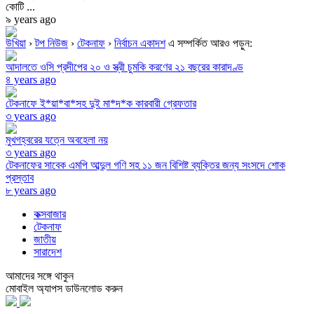
কোটি ...
৯ years ago
উখিয়া
›
টপ নিউজ
›
টেকনাফ
›
নির্বাচন একাদশ
এ সম্পর্কিত আরও পড়ুন:
আদালতে ওসি প্রদীপের ২০ ও স্ত্রী চুমকি করণের ২১ বছরের কারাদণ্ড
৪ years ago
টেকনাফে ই*য়া*বা*সহ দুই মা*দ*ক কারবারী গ্রেফতার
৩ years ago
মুখগহ্বরের যত্নে অবহেলা নয়
৩ years ago
টেকনাফের সাবেক এমপি আব্দুল গণি সহ ১১ জন বিশিষ্ট ব্যক্তির জন্য সংসদে শোক
প্রস্তাব
৮ years ago
কক্সবাজার
টেকনাফ
জাতীয়
সারাদেশ
আমাদের সঙ্গে থাকুন
মোবাইল অ্যাপস ডাউনলোড করুন