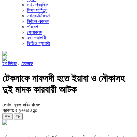
তথ্য প্রযুক্তি
শিক্ষা-সাহিত্য
স্বাস্থ্য-চিকিৎসা
নির্বাচন একাদশ
পরিবেশ
খোলাকলম
ফটোগ্যালারী
ভিডিও গ্যালারী
টপ নিউজ
›
টেকনাফ
টেকনাফে নাফনদী হতে ইয়াবা ও নৌকাসহ
দুই মাদক কারবারী আটক
লেখক: নুরুল করিম রাসেল
প্রকাশ: ৫ years ago
অ+
অ-