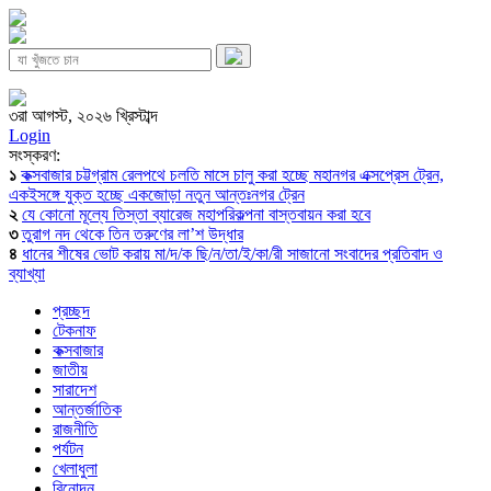
৩রা আগস্ট, ২০২৬ খ্রিস্টাব্দ
Login
সংস্করণ:
১
কক্সবাজার চট্টগ্রাম রেলপথে চলতি মাসে চালু করা হচ্ছে মহানগর এক্সপ্রেস ট্রেন,
একইসঙ্গে যুক্ত হচ্ছে একজোড়া নতুন আন্তঃনগর ট্রেন
২
যে কোনো মূল্যে তিস্তা ব্যারেজ মহাপরিকল্পনা বাস্তবায়ন করা হবে
৩
তুরাগ নদ থেকে তিন তরুণের লা’শ উদ্ধার
৪
ধানের শীষের ভোট করায় মা/দ/ক ছি/ন/তা/ই/কা/রী সাজানো সংবাদের প্রতিবাদ ও
ব্যাখ্যা
প্রচ্ছদ
টেকনাফ
কক্সবাজার
জাতীয়
সারাদেশ
আন্তর্জাতিক
রাজনীতি
পর্যটন
খেলাধুলা
বিনোদন