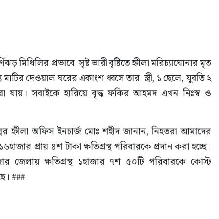
ণিঝড় মিধিলির প্রভাবে  সৃষ্ট ভারী বৃষ্টিতে হ্নীলা মরিচ্যাঘোনার মৃত 
য মাটির দেওয়াল ঘরের একাংশ ধ্বসে তার  স্ত্রী, ১ ছেলে, যুবতি ২ 
রা যায়। সবাইকে হারিয়ে বৃদ্ধ ফকির আহমদ এখন নিঃস্ব ও 
ল্পের হ্নীলা অফিস ইনচার্জ মোঃ শহীদ জানান, নিহতরা আমাদের 
১৬হাজার প্রায় ৪শ টাকা ক্ষতিগ্রস্থ পরিবারকে প্রদান করা হচ্ছে। 
বাজার জেলায় ক্ষতিগ্রস্থ ১হাজার ৭শ ৫০টি পরিবারকে কোস্ট 
ছে। ###