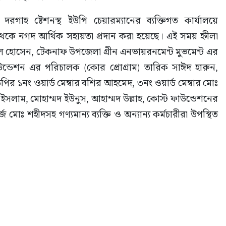
রগাহ ষ্টেশনস্থ ইউপি চেয়ারম্যানের ব্যক্তিগত কার্যালয়ে 
থেকে নগদ আর্থিক সহায়তা প্রদান করা হয়েছে। এই সময় হ্নীলা 
ল হোসেন, টেকনাফ উপজেলা গ্রীন এনভায়রনমেন্ট মুভমেন্ট এর 
ন্ডেশন এর পরিচালক (কোর প্রোগ্রাম) তারিক সাঈদ হারুন, 
ির ১নং ওয়ার্ড মেম্বার বশির আহমেদ, ৩নং ওয়ার্ড মেম্বার মোঃ 
ইসলাম, মোহাম্মদ ইউনুস, আহাম্মদ উল্লাহ, কোস্ট ফাউন্ডেশনের 
্জ মোঃ শহীদসহ গণ্যমান্য ব্যক্তি ও অন্যান্য কর্মচারীরা উপস্থিত 