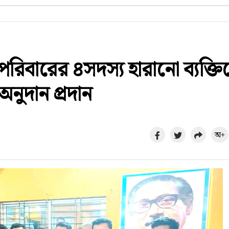
পরিবারের ৪সদস্য হারানো ব্যক্তি
নুদান প্রদান
অ+