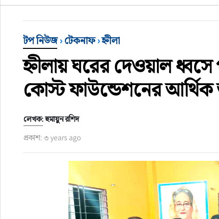
খেলাধুলা
টপ নিউজ
›
টেকনাফ
›
হ্নীলা
বিনোদন
হ্নীলায় ঘরের দেওয়াল ধ্বসে 
অর্থ-বানিজ্য
কোস্ট ফাউন্ডেশনের আর্থিক অ
অন্যান্য
লেখক: হুমায়ুন রশিদ
প্রকাশ: ৩ years ago