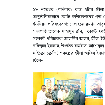
১৮ নভেম্বর (শনিবার) রাত ৭টায় হ্নীলা দ
আনুষ্ঠানিকভাবে কোস্ট ফাউন্ডেশনের পক্ষ 
ইউনিয়ন পরিষদের প্যানেল চেয়ারম্যান আবু
সভাপতি তারেক মাহামুদ রনি,  কোস্ট ফাউ
সহকারী পরিচালক জাহাঙ্গীর আলম, হ্নীলা ইউপ
রফিকুল ইসলাম, উর্ধ্বতন কর্মকর্তা আশেকুল 
মাইক্রো ক্রেডিট প্রকল্পের হ্নীলা অফিস ইনচার
ছিলেন।