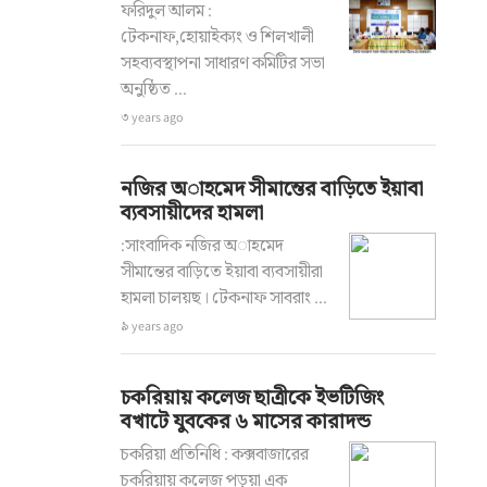
ফরিদুল আলম :
টেকনাফ,হোয়াইক্যং ও শিলখালী
সহব্যবস্থাপনা সাধারণ কমিটির সভা
অনুষ্ঠিত ...
৩ years ago
নজির অাহমেদ সীমান্তের বাড়িতে ইয়াবা
ব্যবসায়ীদের হামলা
:সাংবাদিক নজির অাহমেদ
সীমান্তের বাড়িতে ইয়াবা ব্যবসায়ীরা
হামলা চালয়ছ। টেকনাফ সাবরাং ...
৯ years ago
চকরিয়ায় কলেজ ছাত্রীকে ইভটিজিং
বখাটে যুবকের ৬ মাসের কারাদন্ড
চকরিয়া প্রতিনিধি : কক্সবাজারের
চকরিয়ায় কলেজ পড়ুয়া এক