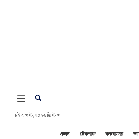
প্রচ্ছদ
টেকনাফ
কক্সবাজার
জাতীয়
সারাদেশ
আন্তর্জাতিক
৮ই আগস্ট, ২০২৬ খ্রিস্টাব্দ
রাজনীতি
প্রচ্ছদ
টেকনাফ
কক্সবাজার
জা
পর্যটন