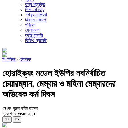
তথ্য প্রযুক্তি
শিক্ষা-সাহিত্য
স্বাস্থ্য-চিকিৎসা
নির্বাচন একাদশ
পরিবেশ
খোলাকলম
ফটোগ্যালারী
ভিডিও গ্যালারী
টপ নিউজ
›
টেকনাফ
হোয়াইক্যং মডেল ইউপির নবনির্বাচিত
চেয়ারম্যান, মেম্বার ও মহিলা মেম্বারদের
অভিষেক কর্ম দিবস
লেখক: নুরুল করিম রাসেল
প্রকাশ: ৫ years ago
অ+
অ-