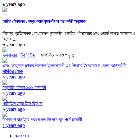
৬ years ago
চকরিয়া পৌরসভার ১ নম্বর ওয়ার্ড কৃষক লীগের নতুন কমিটি অনুমোদন
নিজস্ব প্রতিবেদক : বাংলাদেশ কৃষকলীগ চকরিয়া পৌরসভার ১নং ওয়ার্ড শাখার সম্মেলন ও
বিশেষ ...
৬ years ago
কক্সবাজার
›
টপ নিউজ
এ সম্পর্কিত আরও পড়ুন:
এডঃ মোহাম্মদ জাফর উল্লাহ ইসলামাবাদী এর পিতা’র ইন্তেকালে জেলা আইনজীবী
সমিতির শোক
৯ years ago
যুগ্মসচিব হলেন ১৩২ কর্মকর্তা
৬ years ago
টেলিফিল্ম তনুর তিল ছিল না
৭ years ago
বিশ্বকাপ বাছাইয়ে প্রথম দল হিসেবে মূল পর্বে জার্মানী
৫ years ago
কক্সবাজার