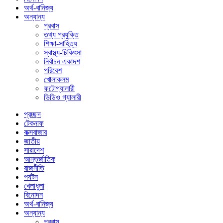
অর্থ-বানিজ্য
অন্যান্য
প্রবাস
তথ্য প্রযুক্তি
শিক্ষা-সাহিত্য
স্বাস্থ্য-চিকিৎসা
নির্বাচন একাদশ
পরিবেশ
খোলাকলম
ফটোগ্যালারী
ভিডিও গ্যালারী
প্রচ্ছদ
টেকনাফ
কক্সবাজার
জাতীয়
সারাদেশ
আন্তর্জাতিক
রাজনীতি
পর্যটন
খেলাধুলা
বিনোদন
অর্থ-বানিজ্য
অন্যান্য
প্রবাস