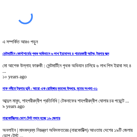
এ সম্পর্কিত আরও পড়ুন
সেন্টমার্টিনে কোস্টগার্ডের পৃথক অভিযানে ৬ লাখ ইয়াবাসহ ৪ পাচারকারী আটক, ট্রলার জব্দ
মো আশেক উল্লাহ ফারুকী : সেন্টমার্টিনে পৃথক অভিযান চালিয়ে ৬ লাখ পিস ইয়াবা সহ ৪
...
১০ years ago
নাফ নদীতে ট্রলার ডুবি : আরো এক রোহিঙ্গার মৃতদেহ উদ্ধার, মৃতের সংখ্যা-৩১
আব্দুল মাবুদ, শাহপরীরদ্বীপ প্রতিনিধি | টেকনাফের শাহপরীরদ্বীপ ঘোলার চর পয়েন্টে ...
৯ years ago
নারকোটিক্সের ডোপ টেস্ট ল্যাব হচ্ছে ১৯ জেলায়
অনলাইন | মাদকদ্রব্য নিয়ন্ত্রণ অধিদফতরের (নারকোটিক্স) আওতায় দেশের ১৯টি জেলায়
ডোপ টেস্ট ...