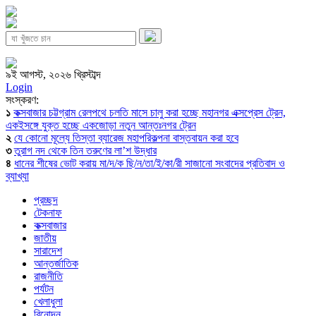
৯ই আগস্ট, ২০২৬ খ্রিস্টাব্দ
Login
সংস্করণ:
১
কক্সবাজার চট্টগ্রাম রেলপথে চলতি মাসে চালু করা হচ্ছে মহানগর এক্সপ্রেস ট্রেন,
একইসঙ্গে যুক্ত হচ্ছে একজোড়া নতুন আন্তঃনগর ট্রেন
২
যে কোনো মূল্যে তিস্তা ব্যারেজ মহাপরিকল্পনা বাস্তবায়ন করা হবে
৩
তুরাগ নদ থেকে তিন তরুণের লা’শ উদ্ধার
৪
ধানের শীষের ভোট করায় মা/দ/ক ছি/ন/তা/ই/কা/রী সাজানো সংবাদের প্রতিবাদ ও
ব্যাখ্যা
প্রচ্ছদ
টেকনাফ
কক্সবাজার
জাতীয়
সারাদেশ
আন্তর্জাতিক
রাজনীতি
পর্যটন
খেলাধুলা
বিনোদন