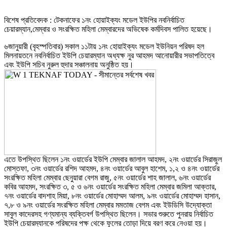
বিশেষ প্রতিবেদক : টেকনাফের ১নং হোয়াইক্যং মডেল ইউপির নবনির্বাচিত
চেয়ারম্যান,মেম্বার ও সংরক্ষিত মহিলা মেম্বারদের অভিষেক কর্মদিবস পালিত হয়েছে।
৬জানুয়ারী (বৃহস্পতিবার) সকাল ১১টায় ১নং হোয়াইক্যং মডেল ইউনিয়ন পরিষদ হল
মিলনায়তনে নবনির্বাচিত ইউপি চেয়ারম্যান অধ্যক্ষ নুর আহমদ আনোয়ারীর সভাপতিত্বে
এবং ইউপি সচিব নুরুল হুদার সঞ্চালনায় অনুষ্ঠিত হয়।
এতে উপস্থিত ছিলেন ১নং ওয়ার্ডের ইউপি মেম্বার জালাল আহমদ, ২নং ওয়ার্ডের সিরাজুল
মোস্তফা, ৩নং ওয়ার্ডের রশিদ আহমদ, ৪নং ওয়ার্ডের আবুল হাশেম, ১,২ ও ৪নং ওয়ার্ডের
সংরক্ষিত মহিলা মেম্বার ছেনুয়ারা বেগম রাজু, ৫নং ওয়ার্ডের শাহ জালাল, ৬নং ওয়ার্ডের
কবির আহমদ, সংরক্ষিত ৩, ৫ ও ৬নং ওয়ার্ডের সংরক্ষিত মহিলা মেম্বার জমিলা আক্তার,
৭নং ওয়ার্ডের বাদশাহ মিয়া, ৮নং ওয়ার্ডের মোহাম্মদ আলম, ৯নং ওয়ার্ডের মোহাম্মদ হাসান,
৭,৮ ও ৯নং ওয়ার্ডের সংরক্ষিত মহিলা মেম্বার মমতাজ বেগম এবং ইউডিসি উদ্যোক্তা
সাবুল কাদেরসহ গণ্যমান্য ব্যক্তিবর্গ উপস্থিত ছিলেন। সভার শুরুতে পুনরায় নির্বাচিত
ইউপি চেয়ারম্যানকে পরিষদের পক্ষ থেকে ফুলের তোড়া দিয়ে বরণ করে নেওয়া হয়।