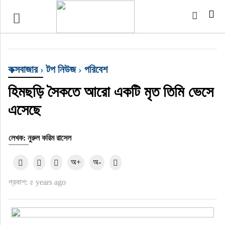
খেলাধুলা
বিনোদন
কক্সবাজার
›
টপ নিউজ
›
পরিবেশ
অর্থ-বানিজ্য
হিমছড়ি সৈকতে আরো একটি মৃত তিমি ভেসে
অন্যান্য
এসেছে
লেখক: নুরুল করিম রাসেল
অ+
অ-
প্রকাশ: ৫ years ago