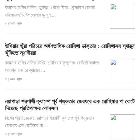
কায়সার হামিদ মানিক, তুমব্র“ থেকে ফিরে : বান্দরবান জেলার
নাইক্ষ্যংছড়ি উপজেলার ঘুমধুম ...
৮ years ago
উখিয়ার ভূঁয়া পরিচয়ে অর্ধশতাধিক রোহিঙ্গা ডাক্তার : রোহিঙ্গাসহ স্বাস্থ্য
ঝুঁকিতে স্থানীয়রা
কায়সার হামিদ মানিক,উখিয়া : উখিয়ার কুতুপালং রোহিঙ্গা ক্যাম্প
সংলগ্ন বাজারে ব্যাঙের ...
৯ years ago
নয়াপাড়া শরণার্থী ক্যাম্পে পূর্ব শত্রুতার জেরধরে এক রোহিঙ্গার পা কেটে
দিয়েছে প্রতিপক্ষের লোকজন
বিশেষ প্রতিবেদক : নয়াপাড়া শরণার্থী ক্যাম্পে পূর্ব শত্রুতার
জেরধরে এক রোহিঙ্গার পা ...
৬ years ago