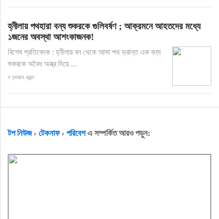
হ্নীলায় পথহারা বন্য শুকরকে গুলিবর্ষণ ; আক্রমনে আহতদের মধ্যে
১জনের অবস্থা আশংকাজনক!
বিশেষ প্রতিবেদক : হ্নীলায় বন থেকে আসা পথ ভ্রান্ত এক বন্য
শুকরকে অবৈধ অস্ত্র দিয়ে ...
৫ years ago
টপ নিউজ
›
টেকনাফ
›
পরিবেশ
এ সম্পর্কিত আরও পড়ুন: