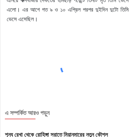
এনিয়ে কক্সবাজার সৈকতের হীমছড়ি পয়েন্টে তিনটি মৃত তিমি ভেসে 
এলো। এর আগে গত ৯ ও ১০ এপ্রিল পরপর দুইদিন দুটো তিমি 
ভেসে এসেছিল। 
এ সম্পর্কিত আরও পড়ুন
শূন্য রেখা থেকে রোহিঙ্গা সরাতে মিয়ানমারের নতুন কৌশল