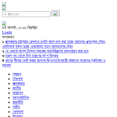
৯ই আগস্ট, ২০২৬ খ্রিস্টাব্দ
Login
সংস্করণ:
১
কক্সবাজার চট্টগ্রাম রেলপথে চলতি মাসে চালু করা হচ্ছে মহানগর এক্সপ্রেস ট্রেন,
একইসঙ্গে যুক্ত হচ্ছে একজোড়া নতুন আন্তঃনগর ট্রেন
২
যে কোনো মূল্যে তিস্তা ব্যারেজ মহাপরিকল্পনা বাস্তবায়ন করা হবে
৩
তুরাগ নদ থেকে তিন তরুণের লা’শ উদ্ধার
৪
ধানের শীষের ভোট করায় মা/দ/ক ছি/ন/তা/ই/কা/রী সাজানো সংবাদের প্রতিবাদ ও
ব্যাখ্যা
প্রচ্ছদ
টেকনাফ
কক্সবাজার
জাতীয়
সারাদেশ
আন্তর্জাতিক
রাজনীতি
পর্যটন
খেলাধুলা
বিনোদন