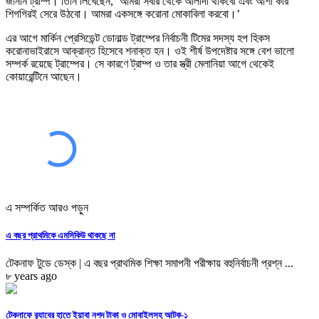
জানান ট্রাম্প। তিনি লিখেছেন, ‘আমরা সবার থেকে আলাদা থাকবো এবং আশা করি
শিগগিরই সেরে উঠবো। আমরা একসঙ্গে করোনা মোকাবিলা করবো।’
এর আগে মার্কিন প্রেসিডেন্ট ডোনাল্ড ট্রাম্পের নির্বাচনী টিমের সদস্য হপ হিকস
করোনাভাইরাসে আক্রান্ত হিসেবে শনাক্ত হন। ওই শীর্ষ উপদেষ্টার সঙ্গে বেশ ভালো
সম্পর্ক রয়েছে ট্রাম্পের। সে কারণে ট্রাম্প ও তার স্ত্রী মেলানিয়া আগে থেকেই
কোয়ারেন্টিনে আছেন।
এ সম্পর্কিত আরও পড়ুন
এ বছর প্রাথমিকে এমসিকিউ থাকছে না
টেকনাফ টুডে ডেস্ক | এ বছর প্রাথমিক শিক্ষা সমাপনী পরীক্ষায় বহুনির্বাচনী প্রশ্ন ...
৮ years ago
টেকনাফে র‌্যাবের হাতে ইয়াবা নগদ টাকা ও মোবাইলসহ আটক-১