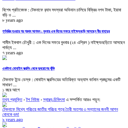
বিশেষ প্রতিবেদক : টেকনাফে র‌্যাব সদস্যরা অভিযান চালিয়ে বিক্রির নগদ টাকা, ইয়াবা
বড়ি ও ...
৮ years ago
পূর্ণমন্ত্রি হওয়ার পর প্রথম আগমন : বুধবার এক দিনের সফরে নাইক্ষ্যংছড়ি আসছেন বীর বাহাদুর
শামীম ইকবাল চৌধুরী :: এক দিনের সফরে বুধবার (২৪ এপ্রিল ) নাইক্ষ্যংছড়িতে আসছেন
পার্বত্য ...
৭ years ago
একটানা মোবাইল স্ক্রলিং থেকে হৃদরোগের ঝুঁকি
টেকনাফ টুডে ডেস্ক : মোবাইল স্ক্রলিংয়ের অতিরিক্ত অভ্যাস বর্তমান প্রজন্মের একটি
সাধারণ ...
১ বছর আগে
তথ্য প্রযুক্তি
›
টপ নিউজ
›
স্বাস্থ্য-চিকিৎসা
এ সম্পর্কিত আরও পড়ুন:
টেকনাফে মিথ্যে পরিচয়ে জাতীয় পরিচয় পত্র তৈরী অতপর ৩ সন্তানের জননী আপন
বোনকে গুম!
৯ years ago