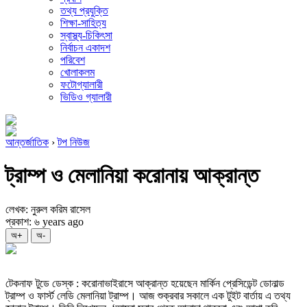
তথ্য প্রযুক্তি
শিক্ষা-সাহিত্য
স্বাস্থ্য-চিকিৎসা
নির্বাচন একাদশ
পরিবেশ
খোলাকলম
ফটোগ্যালারী
ভিডিও গ্যালারী
আন্তর্জাতিক
›
টপ নিউজ
ট্রাম্প ও মেলানিয়া করোনায় আক্রান্ত
লেখক: নুরুল করিম রাসেল
প্রকাশ: ৬ years ago
অ+
অ-
টেকনাফ টুডে ডেস্ক : করোনাভাইরাসে আক্রান্ত হয়েছেন মার্কিন প্রেসিডেন্ট ডোনাল্ড
ট্রাম্প ও ফার্স্ট লেডি মেলানিয়া ট্রাম্প। আজ শুক্রবার সকালে এক টুইট বার্তায় এ তথ্য