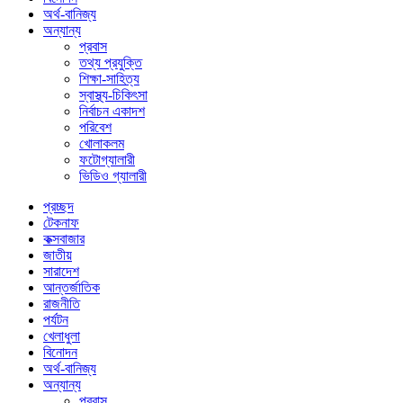
অর্থ-বানিজ্য
অন্যান্য
প্রবাস
তথ্য প্রযুক্তি
শিক্ষা-সাহিত্য
স্বাস্থ্য-চিকিৎসা
নির্বাচন একাদশ
পরিবেশ
খোলাকলম
ফটোগ্যালারী
ভিডিও গ্যালারী
প্রচ্ছদ
টেকনাফ
কক্সবাজার
জাতীয়
সারাদেশ
আন্তর্জাতিক
রাজনীতি
পর্যটন
খেলাধুলা
বিনোদন
অর্থ-বানিজ্য
অন্যান্য
প্রবাস