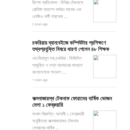
বিশেষ প্রতিবেদক : উখিয়া-টেকনাফে
রোহিঙ্গা ক্যাম্পে কর্মরত সাবেক এক
এনজিও কর্মী পারভেজ ...
৪ years ago
চকরিয়ায় ব্যানবেইজে কম্পিউটার প্রশিক্ষণে
তথ্যপ্রযুক্তি বিষয়ে ধারণা পেলেন ৪৮ শিক্ষক
এম.জিয়াবুল হক,চকরিয়া : ডিজিটাল
প্রযুক্তি ও তথ্য ব্যবহারের মাধ্যমে
বাংলাদেশকে শতভাগ ...
৭ years ago
কক্সবাজারস্থ টেকনাফ ফোরামের বার্ষিক ভোজন
মেলা ১ ফেব্রুয়ারি
সংবাদ বিজ্ঞপ্তি: আগামী ১ ফেব্রুয়ারী
অনুষ্ঠিতব্য কক্সবাজারস্থ টেকনাফ
ফোরামের বার্ষিক ...