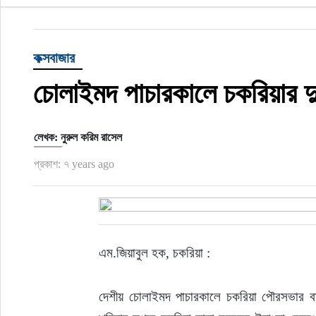
খেলাধুলা
কক্সবাজার
বিনোদন
চোলাইমদ পাচারকালে চকরিয়ার দু
অর্থ-বানিজ্য
লেখক: নুরুল করিম রাসেল
অন্যান্য
প্রকাশ: ৭ years ago
এম.জিয়াবুল হক, চকরিয়া :
দেশীয় চোলাইমদ পাচারকালে চকরিয়া পৌরসভার বাসি