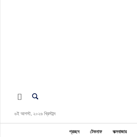
প্রচ্ছদ
টেকনাফ
কক্সবাজার
জাতীয়
সারাদেশ
আন্তর্জাতিক
৬ই আগস্ট, ২০২৬ খ্রিস্টাব্দ
রাজনীতি
প্রচ্ছদ
টেকনাফ
কক্সবাজার
পর্যটন