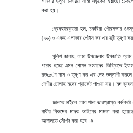
শনিবার দুপুরে চকরিয়া লামা সড়কের ইয়াংছা চেকপো
করা হয়।
     গ্রেফতারকৃতরা হল, চকরিয়া পৌরসভার ৪নম্বর ওয়ার্ডের ভরামুহুরী হিন্দুপাড়া গ্রামের খোকন দাসের স্ত্রী রতœা দাস 
(২৬) ও একই এলাকার পেটান কর এর স্ত্রী তৃষ্ণা 
      পুলিশ জানায়, লামা উপজেলার উপজাতি গ্রাম থেকে দেশীয় তৈরী চোলাই মদ নিয়ে চকরিয়াগামী একটি জীপ গাড়িতে করে 
পাচার হচ্ছে এমন গোপন সংবাদের ভিত্তিতে ইয়াং
রতœা দাস ও তৃষ্ণা কর এর দেহ তল্লাশী করলে তা
দেশীয় চোলাই মদের প্যাকেট পাওয়া যায়। মদ ব্যব
       জানতে চাইলে লামা থানা ভারপ্রাপ্ত কর্মকর্তা (ওসি) অপ্পেলা রাজু নাহা বলেন, ৮ লিটার দেশীয় চোলাই মদসহ আটক দুই 
নারীর বিরুদ্ধে মাদক আইনের মামলা করা হয়েছে
আদালতে সৌর্পদ করা হবে।#