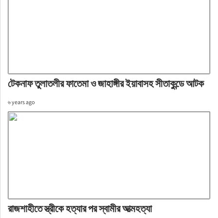
টেকনাফ তুলাতলীর ফাতেমা ও জাহাঙ্গীর ইয়াবাসহ সীতাকুন্ডে আটক
৬ years ago
রাজশাহীতে স্ত্রীকে হত্যার পর স্বামীর আত্মহত্যা