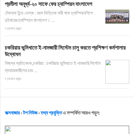
প্রমীলা অনূর্ধ্ব-২০ সাফে ফের চ্যাম্পিয়ন বাংলাদেশ
টেকনাফ টুডে ডেস্ক : বয়স ভিত্তিক নারী সাফ চ্যাম্পিয়নশিপে
দুইবারের চ্যাম্পিয়ন বাংলাদেশ। ...
৩ years ago
চকরিয়ায় ভুমিখাতে ই-নামজারী সিস্টেম চালু করতে প্রশিক্ষণ কর্মশালার
উদ্বোধন
নিজস্ব প্রতিবেদক,চকরিয়া : চকরিয়ায় ভুমিখাতে ই-নামজারি সিস্টেম
ব্যবহারকারীদের চার ...
৯ years ago
কক্সবাজার
›
টপ নিউজ
›
তথ্য প্রযুক্তি
এ সম্পর্কিত আরও পড়ুন: