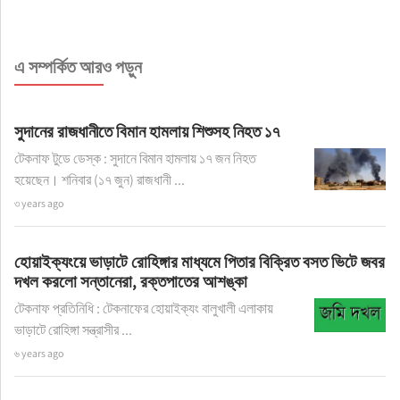
এ সম্পর্কিত আরও পড়ুন
সুদানের রাজধানীতে বিমান হামলায় শিশুসহ নিহত ১৭
টেকনাফ টুডে ডেস্ক : সুদানে বিমান হামলায় ১৭ জন নিহত
হয়েছেন। শনিবার (১৭ জুন) রাজধানী ...
৩ years ago
হোয়াইক্যংয়ে ভাড়াটে রোহিঙ্গার মাধ্যমে পিতার বিক্রিত বসত ভিটে জবর
দখল করলো সন্তানেরা, রক্তপাতের আশঙ্কা
টেকনাফ প্রতিনিধি : টেকনাফের হোয়াইক্যং বালুখালী এলাকায়
ভাড়াটে রোহিঙ্গা সন্ত্রাসীর ...
৬ years ago