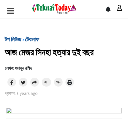
খেলাধুলা
বিনোদন
টপ নিউজ
›
টেকনাফ
অর্থ-বানিজ্য
আজ মেজর সিনহা হত্যার দুই বছর
অন্যান্য
লেখক: হুমায়ুন রশিদ
অ+
অ-
প্রকাশ: ৪ years ago