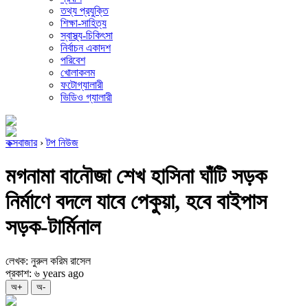
তথ্য প্রযুক্তি
শিক্ষা-সাহিত্য
স্বাস্থ্য-চিকিৎসা
নির্বাচন একাদশ
পরিবেশ
খোলাকলম
ফটোগ্যালারী
ভিডিও গ্যালারী
কক্সবাজার
›
টপ নিউজ
মগনামা বানৌজা শেখ হাসিনা ঘাঁটি সড়ক
নির্মাণে বদলে যাবে পেকুয়া, হবে বাইপাস
সড়ক-টার্মিনাল
লেখক: নুরুল করিম রাসেল
প্রকাশ: ৬ years ago
অ+
অ-