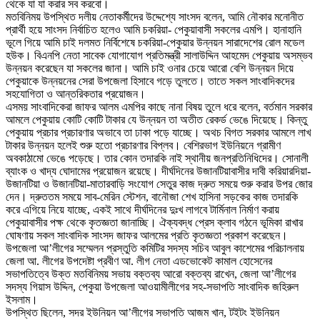
থেকে যা যা করার সব করবো।
মতবিনিময় উপস্থিত দলীয় নেতাকর্মীদের উদ্দেশ্যে সাংসদ বলেন, আমি নৌকার মনোনীত
প্রার্থী হয়ে সাংসদ নির্বাচিত হলেও আমি চকরিয়া- পেকুয়াবাসী সকলের এমপি। হানাহানি
ভূলে গিয়ে আমি চাই দলমত নির্বিশেষে চকরিয়া-পেকুয়ার উন্নয়ন সারাদেশের রোল মডেল
হউক। বিএনপি নেতা সাবেক যোগাযোগ প্রতিমন্ত্রী সালাউদ্দিন আহমেদ পেকুয়ায় অসম্ভব
উন্নয়ন করেছেন যা সকলের জানা। আমি চাই ওনার চেয়ে আরো বেশি উন্নয়ন দিয়ে
পেকুয়াকে উন্নয়নের সেরা উপজেলা হিসাবে গড়ে তুলতে। তাতে সকল সাংবাদিকদের
সহযোগিতা ও আন্তরিকতার প্রয়োজন।
এসময় সাংবাদিকেরা জাফর আলম এমপির কাছে নানা বিষয় তুলে ধরে বলেন, বর্তমান সরকার
আমলে পেকুয়ায় কোটি কোটি টাকার যে উন্নয়ন তা অতীত রেকর্ড ভেঙে দিয়েছে। কিন্তু
পেকুয়ায় প্রচার প্রচারণার অভাবে তা ঢাকা পড়ে যাচ্ছে। অথচ বিগত সরকার আমলে লাখ
টাকার উন্নয়ন হলেই শুরু হতো প্রচারণার বিপ্লব। বেশিরভাগ ইউনিয়নে গ্রামীণ
অবকাঠামো ভেঙে পড়েছে। তার কোন তদারকি নাই স্থানীয় জনপ্রতিনিধিদের। সোনালী
ব্যাংক ও খাদ্য ঘোদামের প্রয়োজন রয়েছে। দীর্ঘদিনের উজানটিয়াবাসীর দাবী করিয়ারদিয়া-
উজানটিয়া ও উজানটিয়া-মাতারবাড়ি সংযোগ সেতুর কাজ দ্রুত সময়ে শুরু করার উপর জোর
দেন। দ্রুততম সময়ে সাব-মেরিন স্টেশন, বানৌজা শেখ হাসিনা সড়কের কাজ তদারকি
করে এগিয়ে নিয়ে যাচ্ছে, একই সাথে দীর্ঘদিনের দুঃখ লাগবে টার্মিনাল নির্মাণ করায়
পেকুয়াবাসীর পক্ষ থেকে কৃতজ্ঞতা জানাচ্ছি। ঐক্যবদ্ধ প্রেস ক্লাব গঠনে ভূমিকা রাখার
ঘোষণায় সকল সাংবাদিক সাংসদ জাফর আলমের প্রতি কৃতজ্ঞতা প্রকাশ করেছেন।
উপজেলা আ’লীগের সম্মেলন প্রস্তুতি কমিটির সদস্য সচিব আবুল কাশেমের পরিচালনায়
জেলা আ. লীগের উপদেষ্টা প্রবীণ আ. লীগ নেতা এডভোকেট কামাল হোসেনের
সভাপতিত্বে উক্ত মতবিনিময় সভায় বক্তব্য আরো বক্তব্য রাখেন, জেলা আ’লীগের
সদস্য গিয়াস উদ্দিন, পেকুয়া উপজেলা আওয়ামীলীগের সহ-সভাপতি সাংবাদিক জহিরুল
ইসলাম।
উপস্থিত ছিলেন, সদর ইউনিয়ন আ’লীগের সভাপতি আজম খান, টইটং ইউনিয়ন