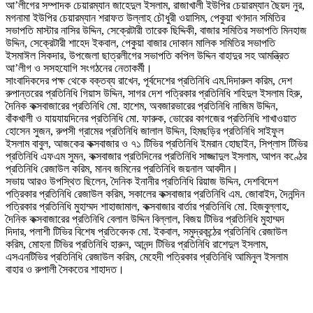
আ’লীগের সম্পাদক চেয়ারম্যান জাহেদুল ইসলাম, রাজাখালী ইউপির চেয়ারম্যান ছৈয়দ নুর,
মগনামা ইউপির চেয়ারম্যান শরাফত উল্লাহ চৌধুরী ওয়াসিম, পেকুয়া খণদান সমিতির
সভাপতি মাস্টার নাসির উদ্দিন, সেক্রেটারী তারেক ছিদ্দিকী, বাজার সমিতির সভাপতি মিনহাজ
উদ্দিন, সেক্রেটারী শাহেদ ইকবাল, পেকুয়া বাজার দোকান মালিক সমিতির সভাপতি
ইসমাঈল সিকদার, উপজেলা ছাত্রলীগের সভাপতি কপিল উদ্দিন বাহাদুর সহ আমন্ত্রিত
আ’লীগ ও সসহযোগি সংগঠনের নেতাকর্মী।
সাংবাদিকদের পক্ষ থেকে বক্তব্য রাখেন, পূর্বদেশের প্রতিনিধি এম.দিদারুল করিম, দেশ
রুপান্তরের প্রতিনিধি গিয়াস উদ্দিন, সাগর দেশ পত্রিকার প্রতিনিধি শহিদুল ইসলাম হিরু,
দৈনিক কক্সবাজারের প্রতিনিধি মো. হাশেম, অবজারভারের প্রতিনিধি নাজিম উদ্দিন,
বাঁকখালী ও যায়যায়দিনের প্রতিনিধি মো. ফারুক, ভোরের কাগজের প্রতিনিধি শাখাওয়াত
হোসেন সুজন, রুপসী গ্রামের প্রতিনিধি জালাল উদ্দিন, হিমছড়ির প্রতিনিধি সাইফুল
ইসলাম বাবুল, আজকের কক্সবাজার ও ৭১ টিভির প্রতিনিধি ইমরান হোছাইন, সিপ্লাস টিভির
প্রতিনিধি এফএম সুমন, কক্সবাজার প্রতিদিনের প্রতিনিধি সাজ্জাদুল ইসলাম, আপন কণ্ঠের
প্রতিনিধি রেজাউল করিম, মানব জমিনের প্রতিনিধি জয়নাল আবদীন।
সভায় আরও উপস্থিত ছিলেন, দৈনিক ইনানীর প্রতিনিধি রিয়াজ উদ্দিন, দেশবিদেশ
পত্রিকার প্রতিনিধি রেজাউল করিম, সকালের কক্সবাজার প্রতিনিধি এম. জোবাইদ, দৈনন্দিন
পত্রিকার প্রতিনিধি মুহাম্মদ শাহাজামাল, কক্সবাজার বার্তার প্রতিনিধি মো. হিজবুল্লাহ,
দৈনিক কক্সবাজারের প্রতিনিধি বেলাল উদ্দিন বিল্লাল, বিজয় টিভির প্রতিনিধি মুহাম্মদ
দিদার, পলাশী টিভির বিশেষ প্রতিবেদক মো. ইকবাল, সমুদ্রকন্ঠের প্রতিনিধি রেজাউল
করিম, মোহনা টিভির প্রতিনিধি হারুন, আনন্দ টিভির প্রতিনিধি রাশেদুল ইসলাম,
এসএনটিভির প্রতিনিধি রেজাউল করিম, মেহেদী পত্রিকার প্রতিনিধি আমিনুল ইসলাম
বাহার ও রুপালী সৈকতের শাহাদত।