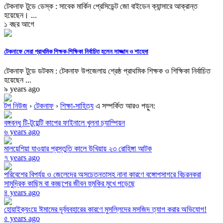
টেকনাফ টুডে ডেস্ক : সাবেক মার্কিন প্রেসিডেন্ট জো বাইডেন ক্যান্সারে আক্রান্ত
হয়েছেন। ...
১ বছর আগে
টেকনাফে সেরা প্রাথমিক শিক্ষক-শিক্ষিকা নির্বাচিত হলেন সাজ্জাদ ও শাহেদা
টেকনাফ টুডে ডটকম : টেকনাফ উপজেলায় শ্রেষ্ঠ প্রাথমিক শিক্ষক ও শিক্ষিকা নির্বাচিত
হয়েছেন ...
৯ years ago
টপ নিউজ
›
টেকনাফ
›
শিক্ষা-সাহিত্য
এ সম্পর্কিত আরও পড়ুন:
বঙ্গবন্ধু টি-টুয়েন্টি কাপের ফাইনালে খুলনা চ্যাম্পিয়ন
৬ years ago
মালয়েশিয়া যাওয়ার প্রস্তুতি কালে উখিয়ায় ২৩ রোহিঙ্গা আটক
৭ years ago
পরিবেশের বিপর্যয় ও জেলেদের অসচেতনতাসহ নানা কারণে বঙ্গোপসাগরে বিচরনকরা
সামুদ্রিক কাছিম বা কচ্ছপের জীবন হুমকির মুখে পড়েছে
৪ years ago
হোয়াইক্যংয়ে ঈমামের দূর্ব্যবহারের কারণে মুসল্লিদের মসজিদ ত্যাগ করার অভিযোগ!
৫ years ago