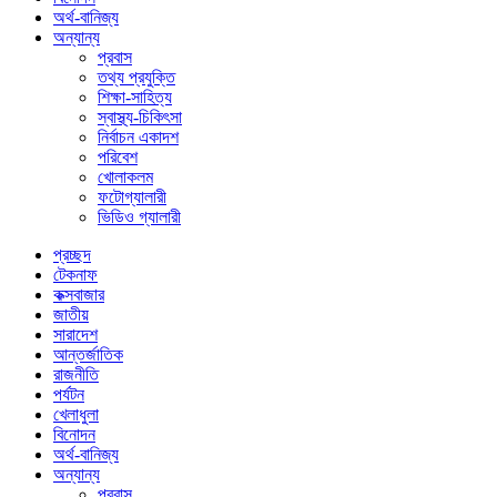
অর্থ-বানিজ্য
অন্যান্য
প্রবাস
তথ্য প্রযুক্তি
শিক্ষা-সাহিত্য
স্বাস্থ্য-চিকিৎসা
নির্বাচন একাদশ
পরিবেশ
খোলাকলম
ফটোগ্যালারী
ভিডিও গ্যালারী
প্রচ্ছদ
টেকনাফ
কক্সবাজার
জাতীয়
সারাদেশ
আন্তর্জাতিক
রাজনীতি
পর্যটন
খেলাধুলা
বিনোদন
অর্থ-বানিজ্য
অন্যান্য
প্রবাস