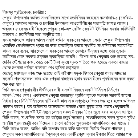
নিজস্ব প্রতিবেদক, চকরিয়া :
পেকুয়া উপজেলায় কর্মরত সাংবাদিকদের সাথে মতবিনিময় করেছেন কক্সবাজার-১ (চকরিয়া-
পেকুয়া) আসনের সাংসদ ও চকরিয়া উপজেলা আওয়ামীলীগের সভাপতি জাফর আলম।
শুক্রবার ৫ ফেব্রুয়ারী বিকেলে পেকুয়া কো-অপারেটিভ ক্রেডিট ইউনিয়ন সমবায় কমিউনিটি
হলরুমে এ মতবিনিময় সভা অনুষ্ঠিত হয়।
সভায় আলহাজ জাফর আলম এমপি বর্তমান সরকারের আমলে চলমান পেকুয়া উপজেলার
একাধিক মেগাউন্নয়ন প্রকল্পের কাজ ত্বরান্বিত করতে স্থানীয় সাংবাদিকদের সহযোগিতা
কামনা করে বলেন, সারাদেশে এ সরকারের আমলে যেভাবে উন্নয়ন হচ্ছে তার তুলনায়
অতীতের কোন সরকার উন্নয়ন ত্বরান্বিত করেনি। বিশেষ করে পেকুয়ায় শুরু হয়েছে সাব-
মেরিন স্টেশনের কাজ, ৩৬১ কোটি টাকা ব্যয়ে দ্রুত গতিতে শুরু হয়েছে একতা বাজার
থেকে মগনামা পর্যন্ত বানৌজা শেখ হাসিনা মহাসড়ক।
যেহেতু মহাসড়ক কাজ শুরু হয়েছে তাই বাইপাস সড়ক হিসাবে পেকুয়া থানার সামনের
সড়কটি প্রশস্তকরণ কাজ এবং পেকুয়া বাজারের হকার ব্যবসায়ীদের পুনর্বাসনের কাজ দ্রুত
শুরু করা হবে।
তিনি সভায় পেকুয়াবাসীর দীর্ঘদিনের দাবী যানজট নিরসনে একটি টার্মিনাল নির্মাণের
আশ^াসও দেন। একইসঙ্গে পেকুয়া বাজারস্থ গ্রামীণ ব্যাংক সংলগ্ন সরকারি জায়গা
নির্ধারণ করে মিনি টার্মিনালের মাটি ভরাট কাজ এক সপ্তাহের ভিতর শুরু হবে বলেও অভিমত
প্রকাশ করেন। যার বদৌলতে অনেকাংশে যানজট থেকে মুক্ত হতে পারবে পেকুয়াবাসী।
পেকুয়া উপজেলার ৭টি ইউনিয়নে চলমান সকল উন্নয়ন চিত্র তুলে ধরার আহ্বান জানিয়ে
তিনি বলেন, সাংবাদিক সমাজ হল রাষ্ট্রের চতুর্থ স্তম্ভ। সাংবাদিককের সকল সুযোগ সুবিধা
মাননীয় প্রধানমন্ত্রী করে দিচ্ছেন। দেশে বর্তমানে মুক্তভাবে সাংবাদিকতা করা যাচ্ছে।
তিনি আরও বলেন, আমিও যদি অপরাধ করে থাকি আপনারা নির্ভয়ে লিখতে পারবেন।
পেকুয়ার সকল সাংবাদিকদের ঐক্যবদ্ধ করে একটি প্রেস ক্লাব উপহার দিতে আমার পক্ষ