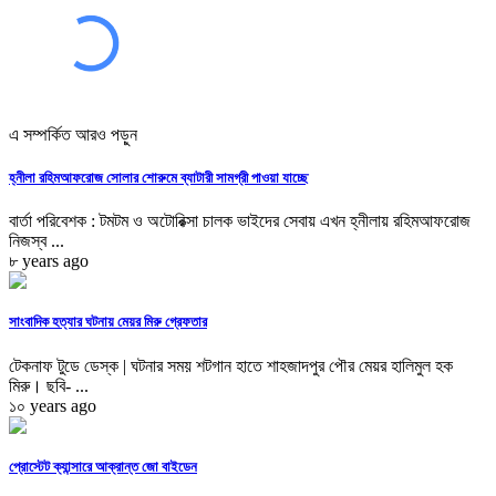
এ সম্পর্কিত আরও পড়ুন
হ্নীলা রহিমআফরোজ সোলার শোরুমে ব্যাটারী সামগ্রী পাওয়া যাচ্ছে
বার্তা পরিবেশক : টমটম ও অটোরিক্সা চালক ভাইদের সেবায় এখন হ্নীলায় রহিমআফরোজ
নিজস্ব ...
৮ years ago
সাংবাদিক হত্যার ঘটনায় মেয়র মিরু গ্রেফতার
টেকনাফ টুডে ডেস্ক | ঘটনার সময় শটগান হাতে শাহজাদপুর পৌর মেয়র হালিমুল হক
মিরু। ছবি- ...
১০ years ago
প্রোস্টেট ক্যান্সারে আক্রান্ত জো বাইডেন