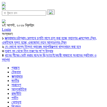
৯ই আগস্ট, ২০২৬ খ্রিস্টাব্দ
Login
সংস্করণ:
১
কক্সবাজার চট্টগ্রাম রেলপথে চলতি মাসে চালু করা হচ্ছে মহানগর এক্সপ্রেস ট্রেন,
একইসঙ্গে যুক্ত হচ্ছে একজোড়া নতুন আন্তঃনগর ট্রেন
২
যে কোনো মূল্যে তিস্তা ব্যারেজ মহাপরিকল্পনা বাস্তবায়ন করা হবে
৩
তুরাগ নদ থেকে তিন তরুণের লা’শ উদ্ধার
৪
ধানের শীষের ভোট করায় মা/দ/ক ছি/ন/তা/ই/কা/রী সাজানো সংবাদের প্রতিবাদ ও
ব্যাখ্যা
প্রচ্ছদ
টেকনাফ
কক্সবাজার
জাতীয়
সারাদেশ
আন্তর্জাতিক
রাজনীতি
পর্যটন
খেলাধুলা
বিনোদন