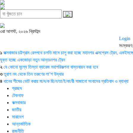
৩রা আগস্ট, ২০২৬ খ্রিস্টাব্দ
Login
সংস্করণ:
১
কক্সবাজার চট্টগ্রাম রেলপথে চলতি মাসে চালু করা হচ্ছে মহানগর এক্সপ্রেস ট্রেন, একইসঙ্গে
যুক্ত হচ্ছে একজোড়া নতুন আন্তঃনগর ট্রেন
২
যে কোনো মূল্যে তিস্তা ব্যারেজ মহাপরিকল্পনা বাস্তবায়ন করা হবে
৩
তুরাগ নদ থেকে তিন তরুণের লা’শ উদ্ধার
৪
ধানের শীষের ভোট করায় মা/দ/ক ছি/ন/তা/ই/কা/রী সাজানো সংবাদের প্রতিবাদ ও ব্যাখ্যা
প্রচ্ছদ
টেকনাফ
কক্সবাজার
জাতীয়
সারাদেশ
আন্তর্জাতিক
রাজনীতি