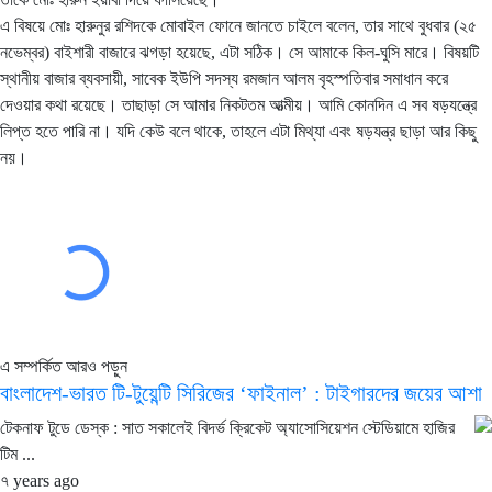
এ বিষয়ে মোঃ হারুনুর রশিদকে মোবাইল ফোনে জানতে চাইলে বলেন, তার সাথে বুধবার (২৫
নভেম্বর) বাইশারী বাজারে ঝগড়া হয়েছে, এটা সঠিক। সে আমাকে কিল-ঘুসি মারে। বিষয়টি
স্থানীয় বাজার ব্যবসায়ী, সাবেক ইউপি সদস্য রমজান আলম বৃহস্পতিবার সমাধান করে
দেওয়ার কথা রয়েছে। তাছাড়া সে আমার নিকটতম আত্মীয়। আমি কোনদিন এ সব ষড়যন্ত্রে
লিপ্ত হতে পারি না। যদি কেউ বলে থাকে, তাহলে এটা মিথ্যা এবং ষড়যন্ত্র ছাড়া আর কিছু
নয়।
এ সম্পর্কিত আরও পড়ুন
বাংলাদেশ-ভারত টি-টুয়েন্টি সিরিজের ‘ফাইনাল’ : টাইগারদের জয়ের আশা
টেকনাফ টুডে ডেস্ক : সাত সকালেই বিদর্ভ ক্রিকেট অ্যাসোসিয়েশন স্টেডিয়ামে হাজির
টিম ...
৭ years ago