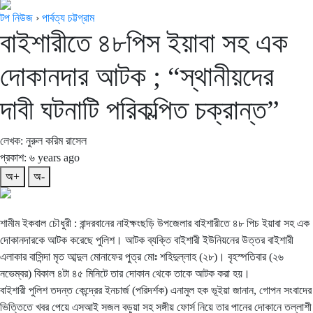
টপ নিউজ
›
পার্বত্য চট্টগ্রাম
বাইশারীতে ৪৮পিস ইয়াবা সহ এক
দোকানদার আটক ; “স্থানীয়দের
দাবী ঘটনাটি পরিকল্পিত চক্রান্ত”
লেখক: নুরুল করিম রাসেল
প্রকাশ: ৬ years ago
অ+
অ-
শামীম ইকবাল চৌধুরী : বান্দরবানের নাইক্ষংছড়ি উপজেলার বাইশারীতে ৪৮ পিচ ইয়াবা সহ এক
দোকানদারকে আটক করেছে পুলিশ। আটক ব্যক্তি বাইশারী ইউনিয়নের উত্তর বাইশারী
এলাকার বাসিন্দা মৃত আব্দুল মোনাফের পুত্র মোঃ শহিদুল্লাহ (২৮)। বৃহস্পতিবার (২৬
নভেম্বর) বিকাল ৪টা ৪৫ মিনিটে তার দোকান থেকে তাকে আটক করা হয়।
বাইশারী পুলিশ তদন্ত কেন্দ্রের ইনচার্জ (পরিদর্শক) এনামুল হক ভূইয়া জানান, গোপন সংবাদের
ভিত্তিতে খবর পেয়ে এসআই সজল বড়ুয়া সহ সঙ্গীয় ফোর্স নিয়ে তার পানের দোকানে তল্লাশী