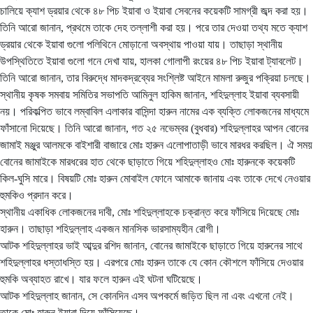
চালিয়ে ক্যাশ ড্রয়ার থেকে ৪৮ পিচ ইয়াবা ও ইয়াবা সেবনের কয়েকটি সামগ্রী জব্দ করা হয়।
তিনি আরো জানান, প্রথমে তাকে দেহ তল্লাশী করা হয়। পরে তার দেওয়া তথ্য মতে ক্যাশ
ড্রয়ার থেকে ইয়াবা গুলো পলিথিনে মোড়ানো অবস্থায় পাওয়া যায়। তাছাড়া স্থানীয়
উপস্থিতিতে ইয়াবা গুলো গনে দেখা যায়, হালকা গোলাপী রংয়ের ৪৮ পিচ ইয়াবা ট্যাবলেট।
তিনি আরো জানান, তার বিরুদ্ধে মাদকদ্রব্যের সংশ্লিষ্ট আইনে মামলা রুজুর পক্রিয়া চলছে।
স্থানীয় কৃষক সমবায় সমিতির সভাপতি আমিনুল হাকিম জানান, শহিদুল্লাহ ইয়াবা ব্যবসায়ী
নয়। পরিকল্পিত ভাবে লম্বাবিল এলাকার বাসিন্দা হারুন নামের এক ব্যক্তি লোকজনের মাধ্যমে
ফাঁসানো দিয়েছে। তিনি আরো জানান, গত ২৫ নভেম্বর (বুধবার) শহিদুল্লাহর আপন বোনের
জামাই মঞ্জুর আলমকে বাইশারী বাজারে মোঃ হারুন এলোপাতাড়ী ভাবে মারধর করছিল। ঐ সময়
বোনের জামাইকে মারধরের হাত থেকে ছাড়াতে গিয়ে শহিদুল্লাহও মোঃ হারুনকে কয়েকটি
কিল-ঘুসি মারে। বিষয়টি মোঃ হারুন মোবাইল ফোনে আমাকে জানায় এবং তাকে দেখে নেওয়ার
হুমকিও প্রদান করে।
স্থানীয় একাধিক লোকজনের দাবী, মোঃ শহিদুল্লাহকে চক্রান্ত করে ফাঁসিয়ে দিয়েছে মোঃ
হারুন। তাছাড়া শহিদুল্লাহ একজন মানসিক ভারসাম্যহীন রোগী।
আটক শহিদুল্লাহর ভাই আব্দুর রশিদ জানান, বোনের জামাইকে ছাড়াতে গিয়ে হারুনের সাথে
শহিদুল্লাহর ধস্তাধস্তি হয়। এরপরে মোঃ হারুন তাকে যে কোন কৌশলে ফাঁসিয়ে দেওয়ার
হুমকি অব্যাহত রাখে। যার ফলে হারুন এই ঘটনা ঘটিয়েছে।
আটক শহিদুল্লাহ জানান, সে কোনদিন এসব অপকর্মে জড়িত ছিল না এবং এখনো নেই।
তাকে মোঃ হারুন ইয়াবা দিয়ে ফাঁসিয়েছে।