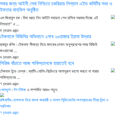
সবার জন্য আইনী সেবা নিশ্চিতে চকরিয়ায় লিগ্যাল এইড কমিটির সভা ও
ইফতার মাহফিল অনুষ্ঠিত
এম জিয়াবুল হক : বিনা খরচে নিন আইনি সহায়তা শেখ হাসিনা সরকার দিচ্ছে এই
নিশ্চয়তা” এ ...
৪ years ago
টেকনাফে বিজিবির অভিযানে ২লাখ ২৬হাজার ইয়াবা উদ্ধার
হুমায়ূন রশিদ : টেকনাফ সীমান্ত দিয়ে মাদকের চালান অনুপ্রবেশের সময় বিজিবি
জওয়ানেরা ...
৬ years ago
সিরিজ বাঁচাতে আজ পাকিস্তানকে হারাতেই হবে
টেকনাফ টুডে ডেস্ক : ব্যাটিং-বোলিং-ফিল্ডিংয়ে আশানুরূপ ভালো করতে না পারায়
পাকিস্তানের ...
৭ years ago
খেলাধুলা
›
টপ নিউজ
এ সম্পর্কিত আরও পড়ুন:
রঙ্গিখালীর হেলালকে নিয়ে মাদক কারবারী ও দালাল সিন্ডিকেটের অপপ্রচারের তীব্র নিন্দা ও
প্রতিবাদ
৭ years ago