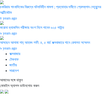
চকরিয়ায় সাংবাদিকের বিরুদ্ধে ঘটনাবিহীন মামলা ; প্রত্যাহার দাবীতে প্রেসক্লাব নেতৃবৃন্দের
আল্টিমেটাম
৪ years ago
করোনা ভ্যাকসিন পরীক্ষায় অংশ নিলে পাবেন ৬২৫ পাউন্ড
৬ years ago
আসছেন আলামা শাহ্ আহমদ শফী: ৪, ৫ মার্চ কক্সবাজারে শানে রেসালত সম্মেলন
৯ years ago
কক্সবাজার
টেকনাফ
জাতীয়
সারাদেশ
আমাদের সঙ্গে থাকুন
মোবাইল অ্যাপস ডাউনলোড করুন