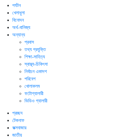
পর্যটন
খেলাধুলা
বিনোদন
অর্থ-বানিজ্য
অন্যান্য
প্রবাস
তথ্য প্রযুক্তি
শিক্ষা-সাহিত্য
স্বাস্থ্য-চিকিৎসা
নির্বাচন একাদশ
পরিবেশ
খোলাকলম
ফটোগ্যালারী
ভিডিও গ্যালারী
প্রচ্ছদ
টেকনাফ
কক্সবাজার
জাতীয়