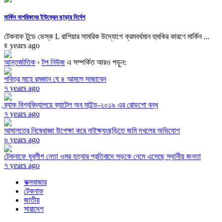
মার্কিন নাগরিকদের ইউক্রেন ছাড়ার নির্দেশ
টেকনাফ টুডে ডেস্ক L রাশিয়ার সামরিক উদ্যোগে ক্রমবর্ধমান হুমকির কারণে মার্কিন ...
৪ years ago
আন্তর্জাতিক
›
টপ নিউজ
এ সম্পর্কিত আরও পড়ুন:
পবিত্র মাহে রমজান যে ৪ আমলে সাজাবেন
৭ years ago
ব্র্যাক বিশ্ববিদ্যালয়ে ব্যাটেল অব মাইন্ড-২০১৯ এর রোডশো বন্ধ
৭ years ago
আদালতের নিষেধাজ্ঞা উপেক্ষা করে নাইক্ষ্যংছড়িতে জমি দখলের অভিযোগ
৬ years ago
টেকনাফে যুবলীগ নেতা ওমর হত্যার প্রতিবাদে সড়কে নেমে এসেছে স্থানীয় জনতা
৭ years ago
কক্সবাজার
টেকনাফ
জাতীয়
সারাদেশ