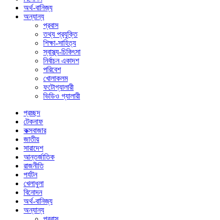
অর্থ-বানিজ্য
অন্যান্য
প্রবাস
তথ্য প্রযুক্তি
শিক্ষা-সাহিত্য
স্বাস্থ্য-চিকিৎসা
নির্বাচন একাদশ
পরিবেশ
খোলাকলম
ফটোগ্যালারী
ভিডিও গ্যালারী
প্রচ্ছদ
টেকনাফ
কক্সবাজার
জাতীয়
সারাদেশ
আন্তর্জাতিক
রাজনীতি
পর্যটন
খেলাধুলা
বিনোদন
অর্থ-বানিজ্য
অন্যান্য
প্রবাস