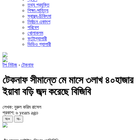
তথ্য প্রযুক্তি
শিক্ষা-সাহিত্য
স্বাস্থ্য-চিকিৎসা
নির্বাচন একাদশ
পরিবেশ
খোলাকলম
ফটোগ্যালারী
ভিডিও গ্যালারী
টপ নিউজ
›
টেকনাফ
টেকনাফ সীমান্তে মে মাসে ৩লাখ ৪০হাজার
ইয়াবা বড়ি জব্দ করেছে বিজিবি
লেখক: নুরুল করিম রাসেল
প্রকাশ: ৬ years ago
অ+
অ-