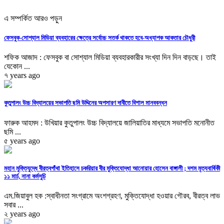
এ সম্পর্কিত আরও পড়ুন
ফেসবুক-সোশ্যাল মিডিয়া ব্যবহারের ক্ষেত্রে সর্বোচ্চ সতর্ক থাকতে হবে-অধ্যাপক আকতার চৌধুরী
শফিক আজাদ : ফেসবুক বা সোশ্যাল মিডিয়া ব্যবহারকারীর সংখ্যা দিন দিন বাড়ছে। তাই
যেকোন ...
৭ years ago
কুতুপালং উচ্চ বিদ্যালয়ের সভাপতি ছমি উদ্দিনের অপসারণ দাবীতে বিশাল মানববন্ধন
ফারুক আহমদ : উখিয়ার কুতুপালং উচ্চ বিদ্যালয়ে জালিয়াতির মাধ্যমে সভাপতি মনোনীত
ছমি ...
৫ years ago
মহান মুক্তিযুদ্ধে বীরত্বগাঁথা ইতিহাসে চকরিয়ার বীর মুক্তিযোদ্ধা আনোয়ার হোসেন বাঙ্গালী ; দশম মৃত্যবার্ষিকী
১১ মার্চ, নানা কর্মসুচি
এম.জিয়াবুল হক :স্বাধীনতা সংগ্রামে অংশগ্রহণ, মুক্তিযোদ্ধা হওয়ার গৌরব, বীরত্ব লাভ
সবার ...
২ years ago