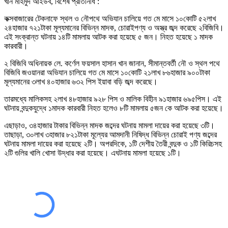
খাঁন মাহমুদ আইউব, বিশেষ প্রতিনিধি :
কক্সবাজারের টেকনাফে স্থল ও নৌপথে অভিযান চালিয়ে গত মে মাসে ১০কোটি ৫২লাখ
২৪হাজার ৭২১টাকা মূল্যমানের বিভিন্ন মাদক, চোরাইপণ্য ও অস্ত্র জব্দ করেছে ২বিজিবি।
এই সংক্রান্ত ঘটনায় ১৪টি মামলায় আটক করা হয়েছে ৫ জন। নিহত হয়েছে ১ মাদক
কারবারী।
২ বিজিবি অধিনায়ক লে. কর্ণেল ফয়সাল হাসান খান জানান, সীমান্তবর্তী নৌ ও স্থল পথে
বিজিবি জওয়ানরা অভিযান চালিয়ে গত মে মাসে ১০কোটি ২১লাখ ৮৬হাজার ৯০০টাকা
মূল্যমানের ৩লাখ ৪০হাজার ৬৩২ পিস ইয়াবা বড়ি জব্দ করেছে।
তারমধ্যে মালিকসহ ২লাখ ৪৮হাজার ৯২৮ পিস ও মালিক বিহীন ৯১হাজার ৬৯৫পিস। এই
ঘটনায় বন্দুকযুদ্ধে ১মাদক কারবারী নিহত হলেও ৮টি মামলায় ৫জন কে আটক করা হয়েছে।
এছাড়াও, ৩৪হাজার টাকার বিভিন্ন মাদক জব্দের ঘটনায় মামলা দায়ের করা হয়েছে ৩টি।
তাছাড়া, ৩০লাখ ৩হাজার ৮২১টাকা মূল্যের আমদানী নিষিদ্ধ বিভিন্ন চোরাই পণ্য জব্দের
ঘটনায় মামলা দায়ের করা হয়েছে ২টি। অপরদিকে, ১টি দেশীয় তৈরী বন্দুক ও ১টি কিরিচসহ
২টি গুলির খালি খোসা উদ্ধার করা হয়েছে। এঘটনায় মামলা হয়েছে ১টি।