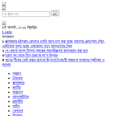
৬ই আগস্ট, ২০২৬ খ্রিস্টাব্দ
Login
সংস্করণ:
১
কক্সবাজার চট্টগ্রাম রেলপথে চলতি মাসে চালু করা হচ্ছে মহানগর এক্সপ্রেস ট্রেন,
একইসঙ্গে যুক্ত হচ্ছে একজোড়া নতুন আন্তঃনগর ট্রেন
২
যে কোনো মূল্যে তিস্তা ব্যারেজ মহাপরিকল্পনা বাস্তবায়ন করা হবে
৩
তুরাগ নদ থেকে তিন তরুণের লা’শ উদ্ধার
৪
ধানের শীষের ভোট করায় মা/দ/ক ছি/ন/তা/ই/কা/রী সাজানো সংবাদের প্রতিবাদ ও
ব্যাখ্যা
প্রচ্ছদ
টেকনাফ
কক্সবাজার
জাতীয়
সারাদেশ
আন্তর্জাতিক
রাজনীতি
পর্যটন
খেলাধুলা
বিনোদন