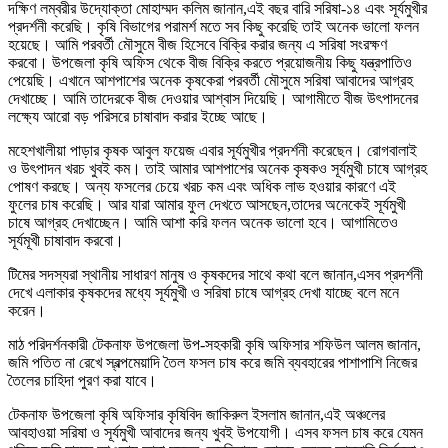
দক্ষিণ লম্বরীর উদ্যোক্তা মোহাম্মদ কলিম জানান,এই বছর বারি সরিষা-১৪ এবং সূর্যমুখীর
প্রদর্শনী করেছি। কৃষি বিভাগের পরামর্শ মতে সব কিছু করেছি তাই অনেক ভালো ফলন
হয়েছে। আমি পরবর্তী মৌসুমে বীজ হিসেবে বিক্রি করার জন্য এ সরিষা সংরক্ষণ
করবো। উপজেলা কৃষি অফিস থেকে বীজ বিক্রি করতে প্রয়োজনীয় কিছু যন্ত্রপাতিও
পেয়েছি। এখানে আশপাশের অনেক কৃষকেরা পরবর্তী মৌসুমে সরিষা আবাদের আগ্রহ
দেখাচ্ছে। আমি তাদেরকে বীজ দেওয়ার আশ্বাস দিয়েছি। আগামীতে বীজ উৎপাদনের
লক্ষ্যে আরো বড় পরিসরে চাষাবাদ করার ইচ্ছে আছে।
মহেশখালীয়া পাড়ার কৃষক আবুল ফয়েজ এবার সূর্যমুখীর প্রদর্শনী করেছেন। রোগবালাই
ও উৎপাদন খরচ খুবই কম। তাই আমার আশপাশের অনেক কৃষকও সূর্যমুখী চাষে আগ্রহ
পোষণ করছে। অন্য ফসলের চেয়ে খরচ কম এবং অধিক লাভ হওয়ার কারণে এই
ফুলের চাষ করেছি। আর যারা আমার ফুল দেখতে আসছেন,তাদের অনেকেই সূর্যমুখী
চাষে আগ্রহ দেখাচ্ছেন। আমি আশা করি ফলন অনেক ভালো হবে। আগামিতেও
সূর্যমূখী চাষাবাদ করবো।
টিমের সদস্যরা স্থানীয় সাধারণ মানুষ ও কৃষকদের সাথে কথা বলে জানান,এসব প্রদর্শনী
দেখে এলাকার কৃষকদের মধ্যে সূর্যমুখী ও সরিষা চাষে আগ্রহ দেখা যাচ্ছে বলে মনে
করেন।
মাঠ পরিদর্শনকারী টেকনাফ উপজেলা উপ-সহকারী কৃষি অফিসার শফিউল আলম জানান,
জমি পতিত না রেখে স্বল্পমেয়াদি তৈল ফসল চাষ করে জমি ব্যবহারের পাশাপাশি নিজের
তৈলের চাহিদা পুরণ করা যাবে।
টেকনাফ উপজেলা কৃষি অফিসার কৃষিবিদ জাকিরুল ইসলাম জানান,এই অঞ্চলের
আবহাওয়া সরিষা ও সূর্যমুখী আবাদের জন্য খুবই উপযোগী। এসব ফসল চাষ করে যেমন