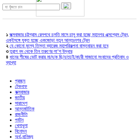
১
কক্সবাজার চট্টগ্রাম রেলপথে চলতি মাসে চালু করা হচ্ছে মহানগর এক্সপ্রেস ট্রেন,
একইসঙ্গে যুক্ত হচ্ছে একজোড়া নতুন আন্তঃনগর ট্রেন
২
যে কোনো মূল্যে তিস্তা ব্যারেজ মহাপরিকল্পনা বাস্তবায়ন করা হবে
৩
তুরাগ নদ থেকে তিন তরুণের লা’শ উদ্ধার
৪
ধানের শীষের ভোট করায় মা/দ/ক ছি/ন/তা/ই/কা/রী সাজানো সংবাদের প্রতিবাদ ও
ব্যাখ্যা
প্রচ্ছদ
টেকনাফ
কক্সবাজার
জাতীয়
সারাদেশ
আন্তর্জাতিক
রাজনীতি
পর্যটন
খেলাধুলা
বিনোদন
অর্থ-বানিজ্য