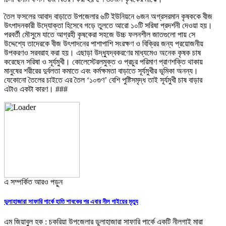
তৈল ফসলের আবাদ বাড়াতে উপজেলার ৬টি ইউনিয়নে ৬জন অগ্রসরমান কৃষককে বীজ
উৎপাদনকারী উদ্যোক্তা হিসেবে গড়ে তুলতে আরো ১০টি সরিষা প্রদর্শনী দেওয়া হয়।
পরবর্তী মৌসুমে যাতে আগ্রহী কৃষকেরা সহজে উচ্চ ফলনশীল জাতগুলো পায় সে
উদ্দেশ্যে তাদেরকে বীজ উৎপাদনের পাশাপাশি সংরক্ষণ ও বিক্রির জন্য প্রয়োজনীয়
উপকরণও সরবরাহ করা হয়। এছাড়া উদ্ধ্যুদ্বকরণের মাধ্যমেও অনেক কৃষক চাষ
করেছেন সরিষা ও সূর্যমুখী। কোলেস্টেরলমুক্ত ও প্রচুর পরিমাণ প্রাণশক্তি থাকায়
মানুষের শরীরের দুর্বলতা কমাতে এবং কর্মক্ষমতা বাড়াতে সূর্যমুখীর ভূমিকা অনন্য।
যেকোনো তৈলের চাইতে এর তৈল ‘১০গুণ’ বেশি পুষ্টিসমৃদ্ধ তাই সূর্যমুখী চাষ বাড়ার
এটাও একটা কারণ। ###
এ সম্পর্কিত আরও পড়ুন
ডুলাহাজারা সাফারি পার্কে হাতি শাবকের পর এবার নীল গাইয়ের মৃত্যু
এম জিয়াবুল হক : চকরিয়া উপজেলার ডুলাহাজারা সাফারি পার্কে একটি নীলগাই মারা