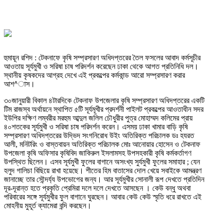
হুমায়ূন রশিদ : টেকনাফে কৃষি সম্প্রসারণ অধিদপ্তরের তৈল ফসলের আবাদ কর্মসূচীর
আওতায় সূর্যমুখী ও সরিষা চাষ পরিদর্শন করেছেন ঢাকা থেকে আগত প্রতিনিধি দল।
স্থানীয় কৃষকদের আগ্রহ দেখে এই প্রকল্পের কর্মকান্ড আরো সম্প্রসারণ করার
আশ^াস।
৩০জানুয়ারী বিকাল ৪টারদিকে টেকনাফ উপজেলার কৃষি সম্প্রসারণ অধিদপ্তরের একটি
টিম রাজস্ব অর্থায়নে স্থাপিত ৫টি সূর্যমূখীর প্রদর্শনী পাইলট প্রকল্পের আওতাধীন সদর
ইউপির দক্ষিণ লম্বরীর মরহুম আব্দুল জলিল চৌধুরীর পুত্র মোহাম্মদ কলিমের প্রায়
৪০শতকের সূর্যমুখী ও সরিষা চাষ পরিদর্শন করেন। এসময় ঢাকা খামার বাড়ি কৃষি
সম্প্রসারণ অধিদপ্তরের উদ্ভিদ সংগনিরোধ উইং অতিরিক্ত পরিচালক ডঃ হযরত
আলী, মনিটরিং ও বাস্তবায়ন অতিরিক্ত পরিচালক মোঃ আনোয়ার হোসেন ও টেকনাফ
উপজেলা কৃষি অফিসার কৃষিবিদ জাকিরুল ইসলামসহ উপসহকারী কৃষি কর্মকর্তাগণ
উপস্থিত ছিলেন। এসব সূর্যমুখী ফুলের বাগানে অসংখ্য সুর্যমুখী ফুলের সমাহার ; যেন
হলুদ গালিচা বিছিয়ে রাখা হয়েছে। শীতের হিম বাতাসের দোল খেয়ে সবাইকে আমন্ত্রণ
জানাচ্ছে তার সৌন্দর্য্য উপভোগের জন্য। আর সূর্যমুখীর সোনালী রূপ দেখতে প্রতিদিন
দূর-দূরান্ত হতে প্রকৃতি প্রেমিরা দলে দলে দেখতে আসছেন । কেউ বন্ধু অথবা
পরিবারের সঙ্গে সূর্যমুখীর ফুল বাগানে ঘুরছেন। আবার কেউ কেউ স্মৃতি ধরে রাখতে এই
মোহনীয় মুহূর্ত ক্যামেরা বন্দি করছেন।