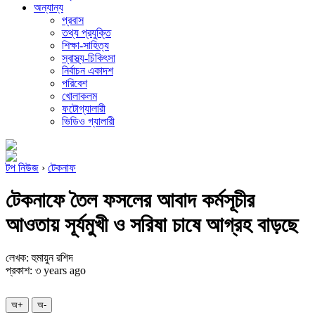
অন্যান্য
প্রবাস
তথ্য প্রযুক্তি
শিক্ষা-সাহিত্য
স্বাস্থ্য-চিকিৎসা
নির্বাচন একাদশ
পরিবেশ
খোলাকলম
ফটোগ্যালারী
ভিডিও গ্যালারী
টপ নিউজ
›
টেকনাফ
টেকনাফে তৈল ফসলের আবাদ কর্মসূচীর
আওতায় সূর্যমুখী ও সরিষা চাষে আগ্রহ বাড়ছে
লেখক: হুমায়ুন রশিদ
প্রকাশ: ৩ years ago
অ+
অ-