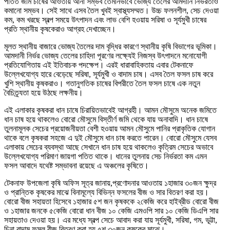
পতিত জমি চাষের আওতায় আনা সম্ভব তেমনিভাবে ভোজ্য তেলের আমদানি নির্ভরতাও
কমানো সম্ভব। সেই সাথে এসব তৈল খুবই স্বাস্থ্যসম্মত। উচ্চ ফলনশীল, সেচ দেওয়া
কম, কম খরছে স্বল্প সময়ে উৎপাদন এবং লাভ বেশি হওয়ায় সরিষা ও সূর্যমুখী চাষের
প্রতি স্থানীয় কৃষকেরাও আগ্রহ দেখাচ্ছেন।
মূলত স্থানীয় বাজারে ভোজ্য তৈলের দাম বৃদ্ধির কারণে স্থানীয় কৃষি বিভাগের ভূমিকা।
আমদানী নির্ভর ভোজ্য তেলের চাহিদা পূরণের লক্ষ্যেই নিজস্ব উৎপাদনে মনোযোগী
প্রতিযোগিতায় এই ইতিবাচক পদক্ষেপ। এরই ধারাবাহিকতায় এবার টেকনাফে
উল্লেখযোগ্য হারে বেড়েছে সরিষা, সূর্যমুখী ও বাদাম চাষ। এসব তৈল ফসল চাষ করে
খুশি স্থানীয় কৃষকরাও। গতানুগতিক চাষের বিপরীতে তৈল ফসল চাষে এক নতুন
বৈচিত্র্যতা হয়ে উঠছে লক্ষনীয়।
এই এলাকার কৃষকরা ধান চাষে চিরায়িতভাবেই আগ্রহী। আমন মৌসুমে অনেক জমিতে
ধান চাষ হয়ে থাকলেও বোরো মৌসুমে বিস্তীর্ণ জমি থেকে যায় অনাবাদি। ধান চাষে
তুলনামূলক সেচের প্রয়োজনীয়তা বেশী হওয়ায় আমন মৌসুমে পানির প্রাকৃতিক যোগান
থাকে বলে কৃষকরা সহজে এ দুই মৌসুমে ধান চাষ করতে পারেন। বোরো মৌসুমে যেসব
এলাকায় সেচের ব্যবস্থা আছে সেখানে ধান চাষ হয়ে থাকলেও কৃত্রিম সেচের অভাবে
উল্লেখযোগ্য পরিমাণ জায়গা পতিত থাকে। ধানের তুলনায় সেচ নির্ভরতা কম এমন
ফসল আবাদে যথেষ্ট সম্ভাবনা রয়েছে এ অঞ্চলের কৃষিতে।
টেকনাফ উপজেলা কৃষি অফিস সূত্র জানায়,প্রণোদনার আওতায় ১হাজার ৩০জন ক্ষুদ্র
ও প্রান্তিক কৃষকের মাঝে বিনামূল্যে বিভিন্ন ফসলের বীজ ও সার বিতরণ করা হয়।
বোরো বীজ সহায়তা হিসেবে ১হাজার ৫শ জন কৃষককে ২কেজি করে হাইব্রীড বোরো বীজ
ও ১হাজার জনকে ৫কেজি বোরো ধান বীজ ১০ কেজি এমওপি সার ১০ কেজি ডিএপি সার
সহায়তাও দেওয়া হয়। এর মধ্যে স্বল্প সেচে আবাদ করা যায় সূর্যমুখী, সরিষা, গম, ভূট্টা,
চিনা বাদাম ফসল বীজ বিতরণ করা হয় ৫শ ৩০জন কৃষকের মাঝে।