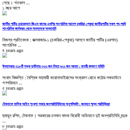
গেছে। গতকাল ...
১ বছর আগে
জাতীয় পাটির চেয়ারম্যান জিএম কাদের এমপির সাংগঠনিক আদেশ চকরিয়া-পেকুয়া জাতীয়পাটির সকল পদ-পদবি
সাংগঠনিক কার্যক্রম থেকে সামসুলকে অব্যাহতি
নিজস্ব প্রতিবেদক : কক্সবাজার-১ (চকরিয়া-পেকুয়া) আসনে জাতীয় পাটির (এরশাদ)
সাংগঠনিক ...
৪ years ago
ঈদযাত্রায় ৩১৮টি সড়ক দুর্ঘটনায় ৩২৩ জন নিহত ৬২২ জন আহত : যাত্রী কল্যাণ সমিতি
সংবাদ বিজ্ঞপ্তি : বৈশ্বিক মহামারী করোনাভাইরাসের সংক্রমণ রোধে কঠোর লকডাউনে
গণপরিবহন ...
৫ years ago
টেকনাফে মাসিক আইন শৃংখলা সভায় জনপ্রতিনিধিদের অনুপস্থিতি : জনমনে ক্ষুদ্ধ প্রতিক্রিয়া
হুমায়ূন রশিদ, টেকনাফ। সরকারের চলমান মাদক বিরোধী অভিযানে দুই জনপ্রতিনিধি বন্দুক
...
৮ years ago