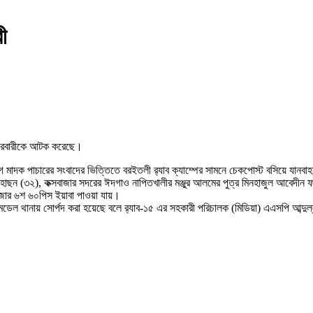
ী
 কারবারীকে আটক করেছে।
ে মাদক পাচারের সংবাদের ভিত্তিতে বরইতলী র‌্যাব ক্যাম্পের সামনে চেকপোস্ট বসিয়ে যান
োছন (৩২), কক্সবাজার সদরের ঈদগাও নাপিতখালীর মঞ্জুর আলমের পুত্র মিনহাজুল আবেদীন ফা
জার ৬শ ৬০পিস ইয়াবা পাওয়া যায়।
 মডেল থানায় সোর্পদ করা হয়েছে বলে র‌্যাব-১৫ এর সহকারী পরিচালক (মিডিয়া) এএসপি আব্দুল