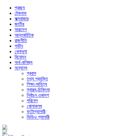
প্রচ্ছদ
টেকনাফ
কক্সবাজার
জাতীয়
সারাদেশ
আন্তর্জাতিক
রাজনীতি
পর্যটন
খেলাধুলা
বিনোদন
অর্থ-বানিজ্য
অন্যান্য
প্রবাস
তথ্য প্রযুক্তি
শিক্ষা-সাহিত্য
স্বাস্থ্য-চিকিৎসা
নির্বাচন একাদশ
পরিবেশ
খোলাকলম
ফটোগ্যালারী
ভিডিও গ্যালারী