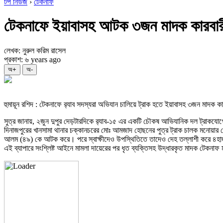
টপ নিউজ
›
টেকনাফ
টেকনাফে ইয়াবাসহ আটক ৩জন মাদক কারবার
লেখক: নুরুল করিম রাসেল
প্রকাশ: ৬ years ago
অ+
অ-
হুমায়ূন রশিদ : টেকনাফে র‌্যাব সদস্যরা অভিযান চালিয়ে ট্রাক হতে ইয়াবাসহ ৩জন মাদক
সুত্র জানায়, ২জুন দুপুর দেড়টারদিকে র‌্যাব-১৫ এর একটি চৌকষ আভিযানিক দল ট্রাকযোগ
দিনাজপুরের খানসামা থানার চক্কানচরের মোঃ আমজাদ হোছনের পুত্র ট্রাক চালক মনোয়ার হ
আলম (৪৯) কে আটক করে। পরে স্বাক্ষীদেও উপস্থিতিতে তাদেও দেহ তল্লাশী করে ৪হা
এই ব্যাপারে সংশ্লিষ্ট আইনে মামলা দায়েরের পর ধৃত ব্যক্তিসহ উদ্ধারকৃত মাদক টেকনাফ