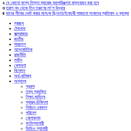
২
যে কোনো মূল্যে তিস্তা ব্যারেজ মহাপরিকল্পনা বাস্তবায়ন করা হবে
৩
তুরাগ নদ থেকে তিন তরুণের লা’শ উদ্ধার
৪
ধানের শীষের ভোট করায় মা/দ/ক ছি/ন/তা/ই/কা/রী সাজানো সংবাদের প্রতিবাদ ও ব্যাখ্যা
প্রচ্ছদ
টেকনাফ
কক্সবাজার
জাতীয়
সারাদেশ
আন্তর্জাতিক
রাজনীতি
পর্যটন
খেলাধুলা
বিনোদন
অর্থ-বানিজ্য
অন্যান্য
প্রবাস
তথ্য প্রযুক্তি
শিক্ষা-সাহিত্য
স্বাস্থ্য-চিকিৎসা
নির্বাচন একাদশ
পরিবেশ
খোলাকলম
ফটোগ্যালারী
ভিডিও গ্যালারী