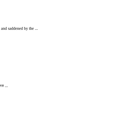
and saddened by the ...
দক ...