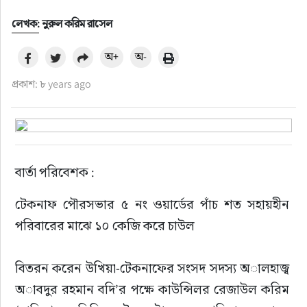
লেখক: নুরুল করিম রাসেল
অ+
অ-
প্রকাশ: ৮ years ago
বার্তা পরিবেশক :  
টেকনাফ পৌরসভার ৫ নং ওয়ার্ডের পাঁচ শত সহায়হীন 
পরিবারের মাঝে ১০ কেজি করে চাউল
বিতরন করেন উখিয়া-টেকনাফের সংসদ সদস্য অালহাজ্ব 
অাবদুর রহমান বদি’র পক্ষে কাউন্সিলর রেজাউল করিম 