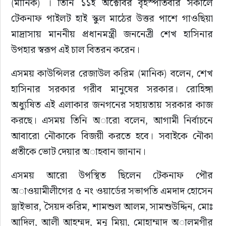
(মানিক) । তিনি ১১ই অক্টোবর বৃহস্পতিবার সকালে 
টেকনাফ পাইলট হাই স্কুল মাঠের উত্তর পাশে গাওছিয়া 
মাদ্রাসায় মাননীয় প্রধানমন্ত্রী জননেত্রী শেখ হাসিনার 
উপহার স্বরূপ এই চাল বিতরন করেন।
এসময় কাউন্সিলর রেজাউল করিম (মানিক) বলেন, শেখ 
হাসিনার সরকার গরীব মানুষের সরকার। রোহিঙ্গা 
অধ্যুষিত এই এলাকার জনগনের সহায়তায় সরকার কাজ 
করছে। এসময় তিনি অারো বলেন, আগামী নির্বাচনে 
আবারো নৌকাকে বিজয়ী করতে হবে। সবাইকে নৌকা 
প্রতীকে ভোট দেয়ার অাহবান জানান।
এসময় আরো উপস্থিত ছিলেন টেকনাফ পৌর 
অাওয়ামীলীগের ৫ নং ওয়ার্ডের সভাপতি এমদাদ হোসেন 
ড্রাইভার, সৈয়দ করিম, শামশুল আলম, সামশুউদ্দিন, মোঃ 
আদিল, আলী আহম্মদ, মনু মিয়া, মোহাম্মাদ অালমগীর 