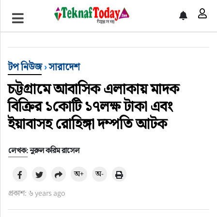
খেলাধুলা
বিনোদন
টপ নিউজ
›
সারাদেশ
অর্থ-বানিজ্য
চট্টগ্রামে আবাসিক এলাকায় মাদক
অন্যান্য
বিক্রির ১কোটি ১৭লক্ষ টাকা এবং
ইয়াবাসহ রোহিঙ্গা দম্পতি আটক
লেখক: নুরুল করিম রাসেল
অ+
অ-
প্রকাশ: ৬ years ago