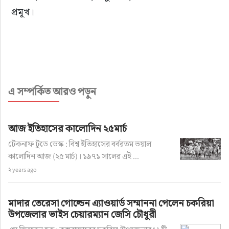
প্রমূখ।
এ সম্পর্কিত আরও পড়ুন
টপ নিউজ
›
তথ্য প্রযুক্তি
বাজারে এলো উড়ুক্কু গাড়ি
আজ ইতিহাসের কালোদিন ২৫মার্চ
টেকনাফ টুডে ডেস্ক : বিশ্ব ইতিহাসের বর্বরতম ভয়াল
লেখক: নুরুল করিম রাসেল
কালোদিন আজ (২৫ মার্চ)। ১৯৭১ সালের এই ...
অ+
অ-
২ years ago
প্রকাশ: ৬ years ago
মাদার তেরেসা গোল্ডেন এ্যাওয়ার্ড সম্মাননা পেলেন চকরিয়া
উপজেলার ভাইস চেয়ারম্যান জেসি চৌধুরী