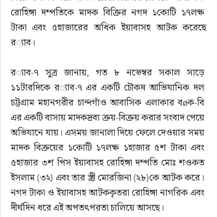
রোহিঙ্গা দম্পতিকে মাদক বিক্রির নগদ ১কোটি ১৭লক্ষ 
টাকা এবং ৫হাজারের অধিক ইয়াবাসহ আটক করেছে 
র‌্যাব।
র‌্যাব-৭ সুত্র জানায়, গত ৮ নভেম্বর সকাল সাড়ে 
১১টারদিকে র‌্যাব-৭ এর একটি চৌকষ আভিযানিক দল 
চট্টগ্রাম মহানগরীর চান্দগাঁও আবাসিক এলাকার বøক-বি 
এর একটি বাসায় মাদকদ্রব্য ক্রয়-বিক্রয় করার সংবাদ পেয়ে 
অভিযানে যায়। এসময় জানালা দিয়ে ফেলে দেওয়ার সময় 
মাদক বিক্রয়ের ১কোটি ১৭লক্ষ ১হাজার ৫শ টাকা এবং 
৫হাজার ৩শ পিস ইয়াবাসহ রোহিঙ্গা দম্পতি মোঃ শওকত 
ইসলাম (৩২) এবং তার স্ত্রী মোরজিনা (২৮)কে আটক করে। 
নগদ টাকা ও ইয়াবাসহ আটককৃতরা রোহিঙ্গা নাগরিক এবং 
দীর্ঘদিন ধরে এই অপতৎপরতা চালিয়ে আসছে।