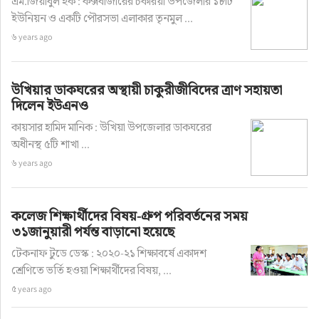
এম.জিয়াবুল হক : কক্সবাজারের চকরিয়া উপজেলার ১৮টি
ইউনিয়ন ও একটি পৌরসভা এলাকার তৃনমুল ...
৬ years ago
উখিয়ার ডাকঘরের অস্থায়ী চাকুরীজীবিদের ত্রাণ সহায়তা
দিলেন ইউএনও
কায়সার হামিদ মানিক : উখিয়া উপজেলার ডাকঘরের
অধীনস্থ ৫টি শাখা ...
৬ years ago
টেকনাফ টুডে ডেস্ক : রাস্তায় জ্যামে আটকে থাকলে মনে 
হয় যদি গাড়িটা উড়ে যেত। কল্পনার সেই উড়ুক্কু গাড়ি এবার 
কলেজ শিক্ষার্থীদের বিষয়-গ্রুপ পরিবর্তনের সময়
৩১জানুয়ারী পর্যন্ত বাড়ানো হয়েছে
বাস্তবেই দেখা যাবে রাস্তায়। নেদারল্যান্ডসের একটি 
প্রতিষ্ঠান গাড়িটি তৈরি করেছে। আবার সেটি রাস্তায় চলার 
টেকনাফ টুডে ডেস্ক : ২০২০-২১ শিক্ষাবর্ষে একাদশ
শ্রেণিতে ভর্তি হওয়া শিক্ষার্থীদের বিষয়, ...
জন্য বৈধতাও পেয়েছে।
৫ years ago
‘পাল-ভি লিবার্টি’ নামের এই গাড়ি বিশ্বে প্রথম অনুমোদন 