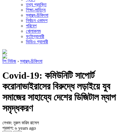
তথ্য প্রযুক্তি
শিক্ষা-সাহিত্য
স্বাস্থ্য-চিকিৎসা
নির্বাচন একাদশ
পরিবেশ
খোলাকলম
ফটোগ্যালারী
ভিডিও গ্যালারী
টপ নিউজ
›
স্বাস্থ্য-চিকিৎসা
Covid-19: কমিউনিটি সাপোর্ট
করোনাভাইরাসের বিরুদ্ধে লড়াইয়ে যুব
সমাজের সাহায্যে দেশের ডিজিটাল ম্যাপ
সমৃদ্ধকরণ
লেখক: নুরুল করিম রাসেল
প্রকাশ: ৬ years ago