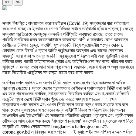
অ+
অ-
সংবাদ বিজ্ঞপ্তি : বাংলাদেশে করোনাভাইরাস (Covid-19) সংক্রমণের ধারা পর্যালোচনা
করে দেখা যাচ্ছে যে ইতোমধ্যে দেশের বিভিন্ন স্থানে ভাইরাসটি ছড়িয়ে পড়েছে। যেহেতু
সংক্রমণ প্রতিরোধে দেশজুড়ে লকডাউন পরিস্থিতি অব্যাহত রয়েছে; তাতে দেশের
প্রতিটি নাগরিকের জন্য করোনাভাইরাসে আক্রান্ত রোগী ও অন্যান্য রোগে আক্রান্ত
রোগীদের চিকিৎসা কেন্দ্র, ফার্মেসি, সুপারমার্কেট, নিত্য প্রয়োজনীয় পণ্যের দোকান,
মোবাইল ফোন রিচার্জ ও ক্যাশ আউট পয়েন্টগুলোর অবস্থান এবং তাদের সেবাদানের
সময়সূচী জানা থাকা অত্যন্ত জরুরি। স্বাস্থ্যসেবা পরিকল্পনাকারী এবং ফ্রন্টলাইন থাকা
কর্মীদের জন্য পরবর্তী আইসোলেশন সেন্টার এবং আইসিইউগুলো স্থাপনের পরিকল্পনা করার
সুবিধার্থে এ সমস্ত তথ্য জানা থাকা প্রয়োজন। এছাড়াও, জরুরি খাদ্য ও ওষুধ সরবরাহের
কাজে নিয়োজিত এজেন্টদের সব রাস্তা ভালো করে জানা দরকার।
জনপ্রিয় গুগল ম্যাপস এবং ওপেন স্ট্রিট ম্যাপে বাংলাদেশের শহর অঞ্চলগুলো অধিক
প্রাধান্য পেয়েছে। ম্যাপে দেশের গ্রামাঞ্চলের বেশিরভাগ স্থাপনাগুলো নির্দিষ্ট করা হয়নি;
এর ফলে গ্রামাঞ্চলের নাগরিক, স্বাস্থ্যসেবায় নিয়োজিত ব্যক্তি এবং ই-কমার্স ডেলিভারি
এজেন্টরা ম্যাপ দেখে নির্দিষ্ট স্থান খুঁজে বের করতে সমস্যায় পড়ছেন। এ লক্ষ্য
বাস্তবায়নে গুগল ম্যাপস এবং ওপেন স্ট্রিট ম্যাপ আরো সমৃদ্ধ করার মাধ্যমে ঘরে বসে
থাকা দেশের যুবসমাজের ক্ষমতায়নের জন্য আইসিটি বিভাগ ও মন্ত্রিপরিষদ বিভাগ-এর
আওতাধীন এবং ইউএনডিপি এর সহায়তায় পরিচালিত এটুআই প্রোগ্রাম এবং গ্রামীণফোন
যৌথভাবে আজ থেকে শুরু করছে ‘বাংলাদেশ চ্যালেঞ্জ’ ক্যাম্পেইন। চ্যালেঞ্জে অংশ নিতে
আগ্রহী যে কোনও স্বেচ্ছাসেবক bangladeshchallenge.com এবং
corona.gov.bd এ নিবন্ধন করতে পারেন। এই ক্যাম্পেইন ৩০ এপ্রিল ২০২০ পর্যন্ত