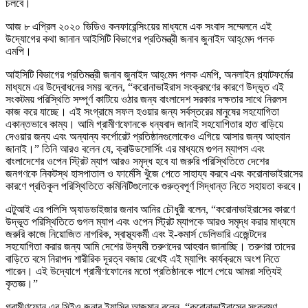
চলবে।
আজ ৮ এপ্রিল ২০২০ ভিডিও কনফারেন্সিংয়ের মাধ্যমে এক সংবাদ সম্মেলনে এই
উদ্যোগের কথা জানান আইসিটি বিভাগের প্রতিমন্ত্রী জনাব জুনাইদ আহ্‌মেদ পলক
এমপি।
আইসিটি বিভাগের প্রতিমন্ত্রী জনাব জুনাইদ আহ্‌মেদ পলক এমপি, অনলাইন প্ল্যাটফর্মের
মাধ্যমে এর উদ্বোধনের সময় বলেন, “করোনাভাইরাস সংক্রমণের কারণে উদ্ভূত এই
সংকটময় পরিস্থিতি সম্পূর্ণ কাটিয়ে ওঠার জন্য বাংলাদেশ সরকার দক্ষতার সাথে নিরলস
কাজ করে যাচ্ছে। এই সংগ্রামে সফল হওয়ার জন্য সর্বস্তরের মানুষের সহযোগিতা
একান্তভাবে কাম্য। আমি গ্রামীণফোনকে ধন্যবাদ জানাই সহযোগিতার হাত বাড়িয়ে
দেওয়ার জন্য এবং অন্যান্য কর্পোরেট প্রতিষ্ঠানগুলোকেও এগিয়ে আসার জন্য আহবান
জানাই।” তিনি আরও বলেন যে, ক্রাউডসোর্সিং এর মাধ্যমে গুগল ম্যাপস এবং
বাংলাদেশের ওপেন স্ট্রিট ম্যাপ আরও সমৃদ্ধ হবে যা জরুরি পরিস্থিতিতে দেশের
জনগণকে নিকটস্থ হাসপাতাল ও ফার্মেসি খুঁজে পেতে সাহায্য করবে এবং করোনাভাইরাসের
কারণে প্রতিকূল পরিস্থিতিতে কমিনিটিগুলোকে গুরুত্বপূর্ণ সিদ্ধান্ত নিতে সহায়তা করবে।
এটুআই এর পলিসি অ্যাডভাইজার জনাব আনির চৌধুরী বলেন, “করোনাভাইরাসের কারণে
উদ্ভূত পরিস্থিতিতে গুগল ম্যাপ এবং ওপেন স্ট্রিট ম্যাপকে আরও সমৃদ্ধ করার মাধ্যমে
জরুরি কাজে নিয়োজিত নাগরিক, স্বাস্থ্যকর্মী এবং ই-কমার্স ডেলিভারি এজেন্টদের
সহযোগিতা করার জন্য আমি দেশের উদ্যমী তরুণদের আহবান জানাচ্ছি। তরুণরা তাদের
বাড়িতে বসে নিরাপদ শারীরিক দূরত্ব বজায় রেখেই এই ম্যাপিং কার্যক্রমে অংশ নিতে
পারেন। এই উদ্যোগে গ্রামীণফোনের মতো প্রতিষ্ঠানকে পাশে পেয়ে আমরা সত্যিই
কৃতজ্ঞ।”
গ্রামীণফোন এর সিইও জনাব ইয়াসির আজমান বলেন, “করোনাভাইরাসের সংক্রমণ