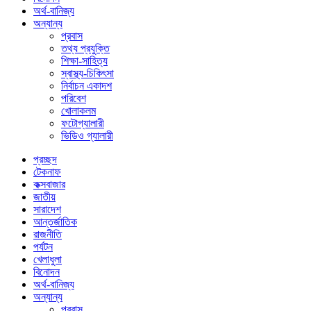
অর্থ-বানিজ্য
অন্যান্য
প্রবাস
তথ্য প্রযুক্তি
শিক্ষা-সাহিত্য
স্বাস্থ্য-চিকিৎসা
নির্বাচন একাদশ
পরিবেশ
খোলাকলম
ফটোগ্যালারী
ভিডিও গ্যালারী
প্রচ্ছদ
টেকনাফ
কক্সবাজার
জাতীয়
সারাদেশ
আন্তর্জাতিক
রাজনীতি
পর্যটন
খেলাধুলা
বিনোদন
অর্থ-বানিজ্য
অন্যান্য
প্রবাস