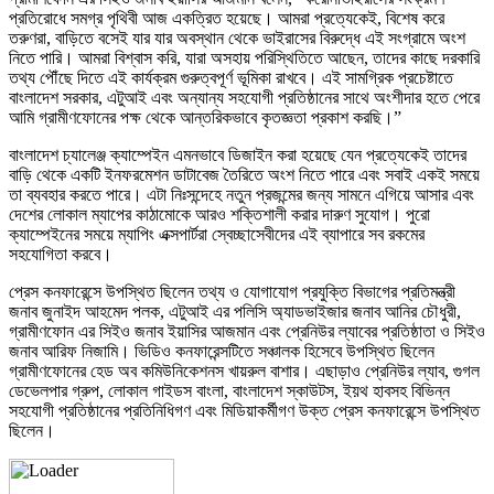
প্রতিরোধে সমগ্র পৃথিবী আজ একত্রিত হয়েছে। আমরা প্রত্যেকেই, বিশেষ করে
তরুণরা, বাড়িতে বসেই যার যার অবস্থান থেকে ভাইরাসের বিরুদ্ধে এই সংগ্রামে অংশ
নিতে পারি। আমরা বিশ্বাস করি, যারা অসহায় পরিস্থিতিতে আছেন, তাদের কাছে দরকারি
তথ্য পৌঁছে দিতে এই কার্যক্রম গুরুত্বপূর্ণ ভূমিকা রাখবে। এই সামগ্রিক প্রচেষ্টাতে
বাংলাদেশ সরকার, এটুআই এবং অন্যান্য সহযোগী প্রতিষ্ঠানের সাথে অংশীদার হতে পেরে
আমি গ্রামীণফোনের পক্ষ থেকে আন্তরিকভাবে কৃতজ্ঞতা প্রকাশ করছি।”
বাংলাদেশ চ্যালেঞ্জ ক্যাম্পেইন এমনভাবে ডিজাইন করা হয়েছে যেন প্রত্যেকেই তাদের
বাড়ি থেকে একটি ইনফরমেশন ডাটাবেজ তৈরিতে অংশ নিতে পারে এবং সবাই একই সময়ে
তা ব্যবহার করতে পারে। এটা নিঃসন্দেহে নতুন প্রজন্মের জন্য সামনে এগিয়ে আসার এবং
দেশের লোকাল ম্যাপের কাঠামোকে আরও শক্তিশালী করার দারুণ সুযোগ। পুরো
ক্যাম্পেইনের সময়ে ম্যাপিং এক্সপার্টরা স্বেচ্ছাসেবীদের এই ব্যাপারে সব রকমের
সহযোগিতা করবে।
প্রেস কনফারেন্সে উপস্থিত ছিলেন তথ্য ও যোগাযোগ প্রযুক্তি বিভাগের প্রতিমন্ত্রী
জনাব জুনাইদ আহমেদ পলক, এটুআই এর পলিসি অ্যাডভাইজার জনাব আনির চৌধুরী,
গ্রামীণফোন এর সিইও জনাব ইয়াসির আজমান এবং প্রেনিউর ল্যাবের প্রতিষ্ঠাতা ও সিইও
জনাব আরিফ নিজামি। ভিডিও কনফারেন্সটিতে সঞ্চালক হিসেবে উপস্থিত ছিলেন
গ্রামীণফোনের হেড অব কমিউনিকেশনস খায়রুল বাশার। এছাড়াও প্রেনিউর ল্যাব, গুগল
ডেভেলপার গ্রুপ, লোকাল গাইডস বাংলা, বাংলাদেশ স্কাউটস, ইয়থ হাবসহ বিভিন্ন
সহযোগী প্রতিষ্ঠানের প্রতিনিধিগণ এবং মিডিয়াকর্মীগণ উক্ত প্রেস কনফারেন্সে উপস্থিত
ছিলেন।