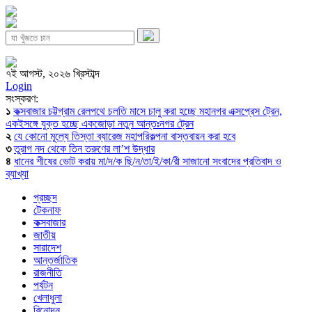
৭ই আগস্ট, ২০২৬ খ্রিস্টাব্দ
Login
সংস্করণ:
১
কক্সবাজার চট্টগ্রাম রেলপথে চলতি মাসে চালু করা হচ্ছে মহানগর এক্সপ্রেস ট্রেন,
একইসঙ্গে যুক্ত হচ্ছে একজোড়া নতুন আন্তঃনগর ট্রেন
২
যে কোনো মূল্যে তিস্তা ব্যারেজ মহাপরিকল্পনা বাস্তবায়ন করা হবে
৩
তুরাগ নদ থেকে তিন তরুণের লা’শ উদ্ধার
৪
ধানের শীষের ভোট করায় মা/দ/ক ছি/ন/তা/ই/কা/রী সাজানো সংবাদের প্রতিবাদ ও
ব্যাখ্যা
প্রচ্ছদ
টেকনাফ
কক্সবাজার
জাতীয়
সারাদেশ
আন্তর্জাতিক
রাজনীতি
পর্যটন
খেলাধুলা
বিনোদন