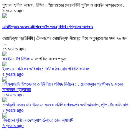
মুহাম্মদ হানিফ আজাদ, উখিয়া : মিয়ানমারের সেনাবাহিনী পুলিশ ও রাখাইন সম্প্রদায়ের ...
৯ years ago
হোয়াইক্যংয়ে ৭৯ জন রোহিঙ্গাকে আটক করেছে বিজিবি : পুশব্যাকের অপেক্ষায়
হোয়াইক্যং প্রতিনিধি | টেকনাফের হোয়াইক্যং সীমান্ত দিয়ে অনুপ্রবেশের সময় ৭৯ জন
...
১০ years ago
ক্রাইম
›
টপ নিউজ
এ সম্পর্কিত আরও পড়ুন:
ইসলামে শ্রমিকের অধিকার : শ্রমিক ঠকানোর পরিণতি ভয়াবহ
৫ years ago
নাইক্ষ্যংছড়ি উপজেলার ৩ ইউনিয়ন পরিষদ নির্বাচন : ১ চেয়ারম্যান প্রার্থীসহ ৯ জনের
মনোনয়ন প্রত্যাহার
৭ years ago
মাতামুহুরী মৎস্য চাষ উন্নয়ন সমবায় সমিতির প্রকল্পের অর্থ আত্মসাত, লুটপাটের অভিযোগ
৪ years ago
রিফাতের খুনিদের দেশত্যাগ ঠেকাতে রেড অ্যালার্ট
৭ years ago