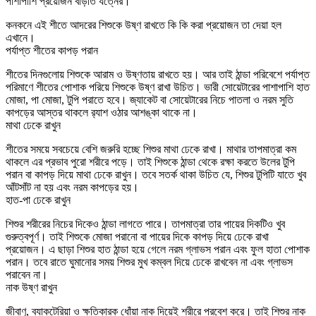
পাশাপাশি প্রয়োজন বাড়তি যত্নের।
কনকনে এই শীতে আদরের শিশুকে উষ্ণ রাখতে কি কি করা প্রয়োজন তা দেয়া হল
এখানে।
পর্যাপ্ত শীতের কাপড় পরান
শীতের দিনগুলোয় শিশুকে আরাম ও উষ্ণতায় রাখতে হয়। আর তাই ঠান্ডা পরিবেশে পর্যাপ্ত
পরিমাণে শীতের পোশাক পরিয়ে শিশুকে উষ্ণ রাখা উচিত। ভারী সোয়েটারের পাশাপাশি হাত
মোজা, পা মোজা, টুপি পরাতে হবে। জ্যাকেট বা সোয়েটারের নিচে পাতলা ও নরম সুতি
কাপড়ের আস্তর থাকলে র‍্যাশ ওঠার আশঙ্কা থাকে না।
মাথা ঢেকে রাখুন
শীতের সময়ে সবচেয়ে বেশি জরুরি হচ্ছে শিশুর মাথা ঢেকে রাখা। মাথার তাপমাত্রা কম
থাকলে এর প্রভাব পুরো শরীরে পড়ে। তাই শিশুকে ঠান্ডা থেকে রক্ষা করতে উলের টুপি
পরান বা কাপড় দিয়ে মাথা ঢেকে রাখুন। তবে সতর্ক থাকা উচিত যে, শিশুর টুপিটি যাতে খুব
আঁটসাঁট না হয় এবং নরম কাপড়ের হয়।
হাত-পা ঢেকে রাখুন
শিশুর শরীরের নিচের দিকেও ঠান্ডা লাগতে পারে। তাপমাত্রা তার পায়ের দিকটিও খুব
গুরুত্বপূর্ণ। তাই শিশুকে মোজা পরানো বা পায়ের দিকে কাপড় দিয়ে ঢেকে রাখা
প্রয়োজন। এ ছাড়া শিশুর হাত ঠান্ডা হয়ে গেলে নরম গ্লাভস পরান এবং ফুল হাতা পোশাক
পরান। তবে রাতে ঘুমানোর সময় শিশুর মুখ কম্বল দিয়ে ঢেকে রাখবেন না এবং গ্লাভস
পরাবেন না।
নাক উষ্ণ রাখুন
জীবাণু, ব্যাকটেরিয়া ও ক্ষতিকারক ধোঁয়া নাক দিয়েই শরীরে প্রবেশ করে। তাই শিশুর নাক