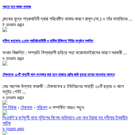
পড়তে হবে কাজা নামাজ
খন্দকের যুদ্ধে শত্রুবাহিনী দ্বারা পরিবেষ্টিত থাকার কারণে রাসুল (সা.) ও তাঁর সাহাবিদের ...
৪ years ago
হ্নীলা গুহাফার ২২তম প্রতিষ্ঠাবার্ষিকী ও বার্ষিক চিকিৎসা শিবির অনুষ্ঠান স্থগিত
সংবাদ বিজ্ঞপ্তি : সম্প্রতি বিশ্বব্যাপী ছড়িয়ে পড়া করোনাভাইরাসের কারণে সরকারী ...
৬ years ago
টেকনাফে ২৮টি পাহাড়ী খাল সংস্কার করা হলে হাজার হেক্টর জমি ব্যুরো চাষের আওতায় আসবে
মোঃ আশেক উল্লাহ ফারুকী : টেকনাফের ৪ ইউনিয়নের পাহাড়ী ২৮টি ছড়ায় ও খালে
স্লুইচ গেইট ...
৬ years ago
টপ নিউজ
›
টেকনাফ
›
পরিবেশ
এ সম্পর্কিত আরও পড়ুন:
সিএমপি’র কর্ণফুলী থানা পুলিশের বিশেষ অভিযানে এক লাখ ইয়াবা সহ হ্নীলার ইব্রাহীম
আটক
৯ years ago