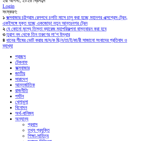
২রা আগস্ট, ২০২৬ খ্রিস্টাব্দ
Login
সংস্করণ:
১
কক্সবাজার চট্টগ্রাম রেলপথে চলতি মাসে চালু করা হচ্ছে মহানগর এক্সপ্রেস ট্রেন,
একইসঙ্গে যুক্ত হচ্ছে একজোড়া নতুন আন্তঃনগর ট্রেন
২
যে কোনো মূল্যে তিস্তা ব্যারেজ মহাপরিকল্পনা বাস্তবায়ন করা হবে
৩
তুরাগ নদ থেকে তিন তরুণের লা’শ উদ্ধার
৪
ধানের শীষের ভোট করায় মা/দ/ক ছি/ন/তা/ই/কা/রী সাজানো সংবাদের প্রতিবাদ ও
ব্যাখ্যা
প্রচ্ছদ
টেকনাফ
কক্সবাজার
জাতীয়
সারাদেশ
আন্তর্জাতিক
রাজনীতি
পর্যটন
খেলাধুলা
বিনোদন
অর্থ-বানিজ্য
অন্যান্য
প্রবাস
তথ্য প্রযুক্তি
শিক্ষা-সাহিত্য