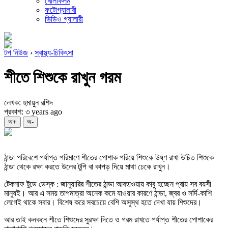
খোলাকলম
ফটোগ্যালারী
ভিডিও গ্যালারী
টপ নিউজ
›
স্বাস্থ্য-চিকিৎসা
শীতে শিশুকে রাখুন গরম
লেখক: হুমায়ুন রশিদ
প্রকাশ: ৩ years ago
অ+
অ-
ঠান্ডা পরিবেশে পর্যাপ্ত পরিমাণে শীতের পোশাক পরিয়ে শিশুকে উষ্ণ রাখা উচিত শিশুকে
ঠান্ডা থেকে রক্ষা করতে উলের টুপি বা কাপড় দিয়ে মাথা ঢেকে রাখুন।
টেকনাফ টুডে ডেস্ক : জানুয়ারির শীতের ঠান্ডা আবহাওয়ায় কাবু হচ্ছেন প্রায় সব বয়সী
মানুষই। আর এ সময় তাপমাত্রা অনেক কমে যাওয়ার কারণে ঠান্ডা, জ্বর ও সর্দি-কাশি
লেগেই থাকে সবার। বিশেষ করে সবচেয়ে বেশি অসুস্থ হতে দেখা যায় শিশুদের।
আর তাই কনকনে শীতে শিশুদের সুরক্ষা দিতে ও গরম রাখতে পর্যাপ্ত শীতের পোশাকের