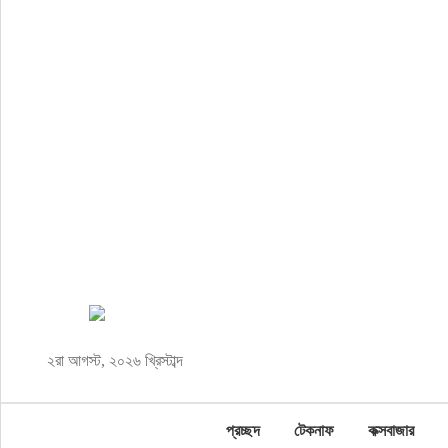
প্রচ্ছদ
টেকনাফ
কক্সবাজার
জাতীয়
সারাদেশ
আন্তর্জাতিক
২রা আগস্ট, ২০২৬ খ্রিস্টাব্দ
রাজনীতি
প্রচ্ছদ
টেকনাফ
কক্সবাজার
পর্যটন