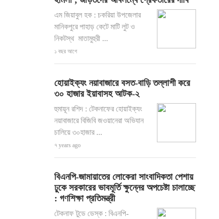
এম জিয়াবুল হক : চকরিয়া উপজেলার
মানিকপুরে পাহাড় কেটে মাটি লুট ও
নিকটস্থ মাতামুহুরী ...
১ বছর আগে
হোয়াইক্যং নয়াবাজারে বসত-বাড়ি তল্লাশী করে
৩০ হাজার ইয়াবাসহ আটক-২
হুমায়ূন রশিদ : টেকনাফের হোয়াইক্যং
নয়াবাজারে বিজিবি জওয়ানেরা অভিযান
চালিয়ে ৩০হাজার ...
৭ years ago
বিএনপি-জামায়াতের লোকেরা সাংবাদিকতা পেশায়
ঢুকে সরকারের ভাবমূর্তি ক্ষুন্নের অপচেষ্টা চালাচ্ছে
: গণশিক্ষা প্রতিমন্ত্রী
টেকনাফ টুডে ডেস্ক : বিএনপি-