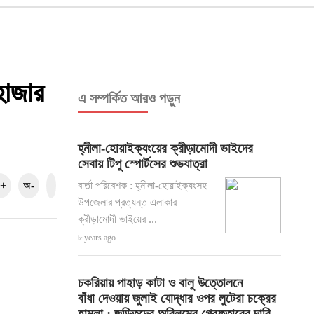
হাজার
এ সম্পর্কিত আরও পড়ুন
হ্নীলা-হোয়াইক্যংয়ের ক্রীড়ামোদী ভাইদের
সেবায় টিপু স্পোর্টসের শুভযাত্রা
+
অ-
বার্তা পরিবেশক : হ্নীলা-হোয়াইক্যংসহ
উপজেলার প্রত্যন্ত এলাকার
ক্রীড়ামোদী ভাইয়ের ...
৮ years ago
চকরিয়ায় পাহাড় কাটা ও বালু উত্তোলনে
বাঁধা দেওয়ায় জুলাই যোদ্ধার ওপর লুটেরা চক্রের
হামলা ; জড়িতদের অবিলম্বে গ্রেফতারের দাবি