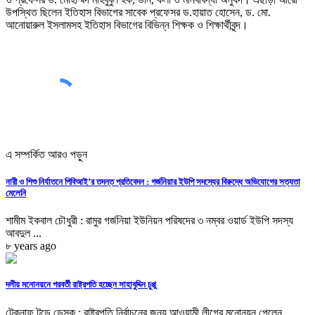
উপস্থিত ছিলেন ইতিহাস বিভাগের সাবেক প্রফেসর ড.হায়াত হোসেন, ড. মো.
আনোয়ারুল ইসলামসহ ইতিহাস বিভাগের বিভিন্ন শিক্ষক ও শিক্ষার্থীবৃন্দ।
এ সম্পর্কিত আরও পড়ুন
নারী ও শিশু নির্যাতনে পিবিআই’র তদন্ত প্রতিবেদন : গর্জনিয়ার ইউপি সদস্যের বিরুদ্ধে অভিযোগের সত্যতা
মেলেনি
শামীম ইকবাল চৌধুরী : রামুর গর্জনিয়া ইউনিয়ন পরিষদের ৩ নম্বর ওয়ার্ড ইউপি সদস্য
আবদুল ...
৮ years ago
দলীয় মনোনয়নে পরবর্তী রাষ্ট্রপতি হচ্ছেন সাহাবুদ্দিন চুপ্পু
টেকনাফ টুডে ডেস্ক : রাষ্ট্রপতি নির্বাচনের জন্য আওয়ামী লীগের মনোনয়ন পেলেন