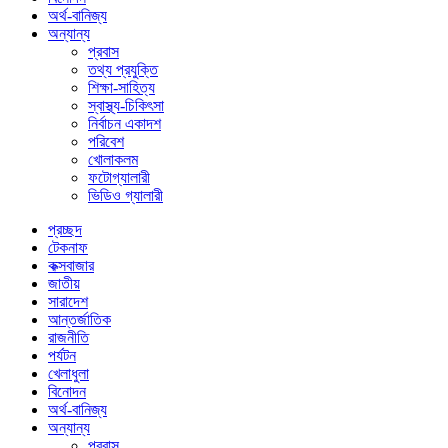
অর্থ-বানিজ্য
অন্যান্য
প্রবাস
তথ্য প্রযুক্তি
শিক্ষা-সাহিত্য
স্বাস্থ্য-চিকিৎসা
নির্বাচন একাদশ
পরিবেশ
খোলাকলম
ফটোগ্যালারী
ভিডিও গ্যালারী
প্রচ্ছদ
টেকনাফ
কক্সবাজার
জাতীয়
সারাদেশ
আন্তর্জাতিক
রাজনীতি
পর্যটন
খেলাধুলা
বিনোদন
অর্থ-বানিজ্য
অন্যান্য
প্রবাস