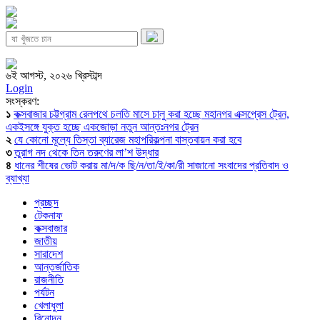
৬ই আগস্ট, ২০২৬ খ্রিস্টাব্দ
Login
সংস্করণ:
১
কক্সবাজার চট্টগ্রাম রেলপথে চলতি মাসে চালু করা হচ্ছে মহানগর এক্সপ্রেস ট্রেন,
একইসঙ্গে যুক্ত হচ্ছে একজোড়া নতুন আন্তঃনগর ট্রেন
২
যে কোনো মূল্যে তিস্তা ব্যারেজ মহাপরিকল্পনা বাস্তবায়ন করা হবে
৩
তুরাগ নদ থেকে তিন তরুণের লা’শ উদ্ধার
৪
ধানের শীষের ভোট করায় মা/দ/ক ছি/ন/তা/ই/কা/রী সাজানো সংবাদের প্রতিবাদ ও
ব্যাখ্যা
প্রচ্ছদ
টেকনাফ
কক্সবাজার
জাতীয়
সারাদেশ
আন্তর্জাতিক
রাজনীতি
পর্যটন
খেলাধুলা
বিনোদন