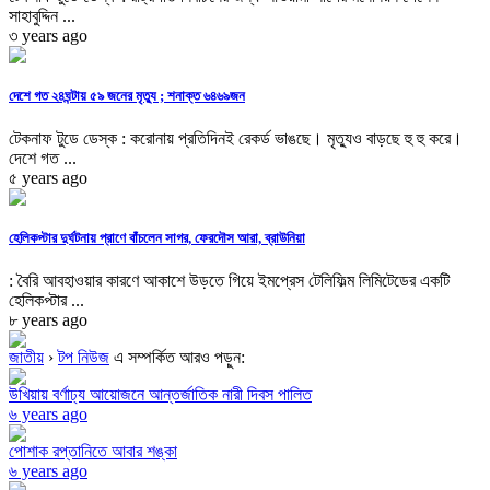
সাহাবুদ্দিন ...
৩ years ago
দেশে গত ২৪ঘন্টায় ৫৯ জনের মৃত্যু ; শনাক্ত ৬৪৬৯জন
টেকনাফ টুডে ডেস্ক : করোনায় প্রতিদিনই রেকর্ড ভাঙছে। মৃত্যুও বাড়ছে হু হু করে।
দেশে গত ...
৫ years ago
হেলিকপ্টার দুর্ঘটনায় প্রাণে বাঁচলেন সাগর, ফেরদৌস আরা, ব্রাউনিয়া
: বৈরি আবহাওয়ার কারণে আকাশে উড়তে গিয়ে ইমপ্রেস টেলিফিল্ম লিমিটেডের একটি
হেলিকপ্টার ...
৮ years ago
জাতীয়
›
টপ নিউজ
এ সম্পর্কিত আরও পড়ুন:
উখিয়ায় বর্ণাঢ্য আয়োজনে আন্তর্জাতিক নারী দিবস পালিত
৬ years ago
পোশাক রপ্তানিতে আবার শঙ্কা
৬ years ago