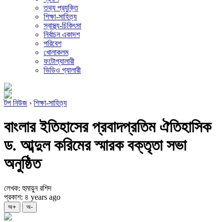
তথ্য প্রযুক্তি
শিক্ষা-সাহিত্য
স্বাস্থ্য-চিকিৎসা
নির্বাচন একাদশ
পরিবেশ
খোলাকলম
ফটোগ্যালারী
ভিডিও গ্যালারী
টপ নিউজ
›
শিক্ষা-সাহিত্য
বাংলার ইতিহাসের প্রবাদপ্রতিম ঐতিহাসিক
ড. আব্দুল করিমের স্মারক বক্তৃতা সভা
অনুষ্ঠিত
লেখক: হুমায়ুন রশিদ
প্রকাশ: ৪ years ago
অ+
অ-