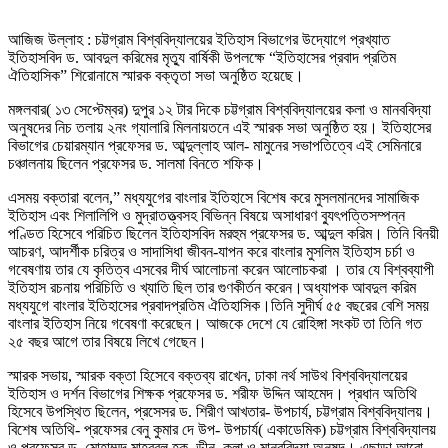
আজিজ উল্লাহ : চট্টগ্রাম বিশ্ববিদ্যালয়ের ইতিহাস বিভাগের উদ্যোগে প্রখ্যাত
ইতিহাসবিদ ড. আবদুল করিমের মৃত্যু বার্ষিকী উপলক্ষে “ইতিহাসের প্রবাদ প্রতিম
ঐতিহাসিক” শিরোনামে স্মারক বক্তৃতা সভা অনুষ্ঠিত হয়েছে।
মঙ্গলবার( ১৩ সেপ্টেম্বর) দুপুর ১২ টার দিকে চট্টগ্রাম বিশ্ববিদ্যালয়ের কলা ও মানববিদ্যা
অনুষদের নিচ তলায় ২নং গ্যালারি মিলনায়তনে এই স্মারক সভা অনুষ্ঠিত হয়। ইতিহাসের
বিভাগের চেয়ারম্যান প্রফেসর ড. আব্দুল্লাহ আল- মামুনের সভাপতিত্বে এই সেমিনারে
চঞ্চালনায় ছিলেন প্রফেসর ড. সালমা বিনতে শফিক।
এসময় বক্তারা বলেন,” মধ্যযুগের বাংলার ইতিহাসে বিশেষ করে মুসলমানদের সামাজিক
ইতিহাস এবং শিলালিপি ও মুদ্রাতত্ত্বসহ বিভিন্ন বিষয়ে অসাধারণ ব্যুৎপত্তিসম্পন্ন
পণ্ডিত হিসেবে পরিচিত ছিলেন ইতিহাসবিদ মরহুম প্রফেসর ড. আব্দুল করিম। তিনি বিনয়ী
আচরণ, আদর্শীক চরিত্র ও সাদাসিধা জীবন-যাপন করে বাংলার মুসলিম ইতিহাস চর্চা ও
গবেষণায় তার যে কৃতিত্ব এসবের দীর্ঘ আলোচনা করেন আলোচকরা । তার যে বিশ্বব্যাপী
ইতিহাস রচনায় পরিচিতি ও খ্যাতি ছিল তার গুণকীর্তন করেন।অধ্যাপক আবদুল করিম
মধ্যযুগে বাংলার ইতিহাসের প্রবাদপ্রতিম ঐতিহাসিক।তিনি সুদীর্ঘ ৫৫ বছরের বেশি সময়
বাংলার ইতিহাস নিয়ে গবেষণা করেছেন। আজকে দেশে যে রোহিঙ্গা সংকট তা তিনি গত
২৫ বছর আগে তার বিষয়ে লিখে গেছেন।
স্মারক সভায়, স্মারক বক্তা হিসেবে বক্তব্য রাখেন, ঢাকা নর্থ সাউথ বিশ্ববিদ্যালয়ের
ইতিহাস ও দর্শন বিভাগের শিক্ষক প্রফেসর ড. শরীফ উদ্দিন আহমেদ। প্রধান অতিথি
হিসেবে উপস্থিত ছিলেন, প্রসেসর ড. শিরীণ আখতার- উপচার্য, চট্টগ্রাম বিশ্ববিদ্যালয়।
বিশেষ অতিথি- প্রফেসর বেনু কুমার দে উপ- উপচার্য( একাডেমিক) চট্টগ্রাম বিশ্ববিদ্যালয়
ও প্রফেসর ড. মোহাম্মদ মাহবুবুল হক, ডীন, কলা ও মানববিদ্যা অনুষদ। এছাড়া আরো