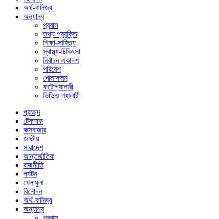
অর্থ-বানিজ্য
অন্যান্য
প্রবাস
তথ্য প্রযুক্তি
শিক্ষা-সাহিত্য
স্বাস্থ্য-চিকিৎসা
নির্বাচন একাদশ
পরিবেশ
খোলাকলম
ফটোগ্যালারী
ভিডিও গ্যালারী
প্রচ্ছদ
টেকনাফ
কক্সবাজার
জাতীয়
সারাদেশ
আন্তর্জাতিক
রাজনীতি
পর্যটন
খেলাধুলা
বিনোদন
অর্থ-বানিজ্য
অন্যান্য
প্রবাস