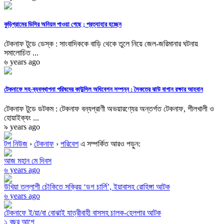
কুড়িগ্রামের ডিসির অনিয়ম পাওয়া গেছে ; প্রত্যাহার হচ্ছেন
টেকনাফ টুডে ডেস্ক : সাংবাদিককে বাড়ি থেকে তুলে নিয়ে জেল-জরিমানার ঘটনায়
সমালোচিত ...
৬ years ago
টেকনাফে সহ-ব্যবস্থাপনা পরিষদের কাউন্সিল অধিবেশন সম্পন্ন : সৈকতের ঝাউ বাগান রক্ষার আহবান
টেকনাফ টুডে ডটকম : টেকনাফ বন্যপ্রাণী অভয়ারণ্যের অন্তর্গত টেকনাফ, শীলখালী ও
হোয়াইক্যং ...
৯ years ago
টপ নিউজ
›
টেকনাফ
›
পরিবেশ
এ সম্পর্কিত আরও পড়ুন:
আজ মহান মে দিবস
৬ years ago
উখিয়া তল্লাশী চৌকিতে সক্রিয় ‘ডগ চার্লি’, ইয়াবাসহ রোহিঙ্গা আটক
৬ years ago
টেকনাফে ই/য়া/বা বোঝাই যাত্রীবাহী বাসসহ চালক-হেলপার আটক
১ বছর আগে