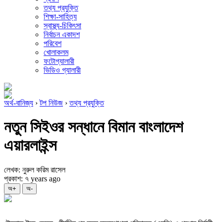
তথ্য প্রযুক্তি
শিক্ষা-সাহিত্য
স্বাস্থ্য-চিকিৎসা
নির্বাচন একাদশ
পরিবেশ
খোলাকলম
ফটোগ্যালারী
ভিডিও গ্যালারী
অর্থ-বানিজ্য
›
টপ নিউজ
›
তথ্য প্রযুক্তি
নতুন সিইওর সন্ধানে বিমান বাংলাদেশ
এয়ারলাইন্স
লেখক: নুরুল করিম রাসেল
প্রকাশ: ৭ years ago
অ+
অ-