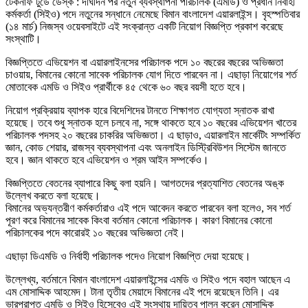
টেকনাফ টুডে ডেস্ক : দীর্ঘদিন পর নতুন ব্যবস্থাপনা পরিচালক (এমডি) ও প্রধান নির্বাহী
কর্মকর্তা (সিইও) পদে নতুনের সন্ধানে নেমেছে বিমান বাংলাদেশ এয়ারলাইন্স। বৃহস্পতিবার
(১৪ মার্চ) নিজস্ব ওয়েবসাইটে এই সংক্রান্ত একটি নিয়োগ বিজ্ঞপ্তি প্রকাশ করেছে
সংস্থাটি।
বিজ্ঞপ্তিতে এভিয়েশন বা এয়ারলাইনসের পরিচালক পদে ১০ বছরের বছরের অভিজ্ঞতা
চাওয়ায়, বিমানের কোনো সাবেক পরিচালক যোগ দিতে পারবেন না। এছাড়া নিয়োগের শর্ত
মোতাবেক এমডি ও সিইও প্রার্থীকে ৪৫ থেকে ৬০ বছর বয়সী হতে হবে।
নিয়োগ প্রক্রিয়ায় ব্যাপক হারে বিদেশিদের টানতে শিক্ষাগত যোগ্যতা স্নাতক রাখা
হয়েছে। তবে শুধু স্নাতক হলে চলবে না, সঙ্গে থাকতে হবে ১০ বছরের এভিয়েশন খাতের
পরিচালক পদসহ ২০ বছরের চাকরির অভিজ্ঞতা। এ ছাড়াও, এয়ারলাইন মার্কেটিং সম্পর্কিত
জ্ঞান, কোড শেয়ার, রাজস্ব ব্যবস্থাপনা এবং অনলাইন ডিস্ট্রিবিউশন সিস্টেম জানতে
হবে। জ্ঞান থাকতে হবে এভিয়েশন ও শ্রম আইন সম্পর্কেও।
বিজ্ঞপ্তিতে বেতনের ব্যাপারে কিছু বলা হয়নি। আগতদের প্রত্যাশিত বেতনের অঙ্ক
উল্লেখ করতে বলা হয়েছে।
বিমানের অভ্যন্তরীণ কর্মকর্তারাও এই পদে আবেদন করতে পারবেন বলা হলেও, সব শর্ত
পূরণ করে বিমানের সাবেক কিংবা বর্তমান কোনো পরিচালক। কারণ বিমানের কোনো
পরিচালকের পদে কারোরই ১০ বছরের অভিজ্ঞতা নেই।
এছাড়া ডিএমডি ও নির্বাহী পরিচালক পদেও নিয়োগ বিজ্ঞপ্তি দেয়া হয়েছে।
উল্লেখ্য, বর্তমানে বিমান বাংলাদেশ এয়ারলাইন্সের এমডি ও সিইও পদে বহাল আছেন এ
এম মোসাদ্দিক আহমেদ। টানা তৃতীয় মেয়াদে বিমানের এই পদে রয়েছেন তিনি। এর
ভারপ্রাপ্ত এমডি ও সিইও হিসেবেও এই সংস্থায় দায়িত্ব পালন করেন মোসাদ্দিক