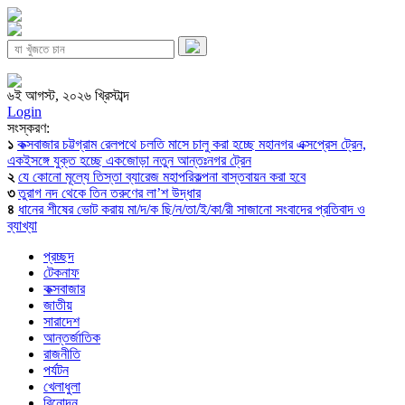
৬ই আগস্ট, ২০২৬ খ্রিস্টাব্দ
Login
সংস্করণ:
১
কক্সবাজার চট্টগ্রাম রেলপথে চলতি মাসে চালু করা হচ্ছে মহানগর এক্সপ্রেস ট্রেন,
একইসঙ্গে যুক্ত হচ্ছে একজোড়া নতুন আন্তঃনগর ট্রেন
২
যে কোনো মূল্যে তিস্তা ব্যারেজ মহাপরিকল্পনা বাস্তবায়ন করা হবে
৩
তুরাগ নদ থেকে তিন তরুণের লা’শ উদ্ধার
৪
ধানের শীষের ভোট করায় মা/দ/ক ছি/ন/তা/ই/কা/রী সাজানো সংবাদের প্রতিবাদ ও
ব্যাখ্যা
প্রচ্ছদ
টেকনাফ
কক্সবাজার
জাতীয়
সারাদেশ
আন্তর্জাতিক
রাজনীতি
পর্যটন
খেলাধুলা
বিনোদন