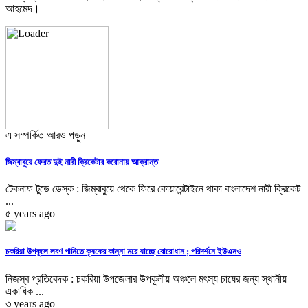
আহমেদ।
এ সম্পর্কিত আরও পড়ুন
জিম্বাবুয়ে ফেরত দুই নারী ক্রিকেটার করোনায় আক্রান্ত
টেকনাফ টুডে ডেস্ক : জিম্বাবুয়ে থেকে ফিরে কোয়ারেন্টাইনে থাকা বাংলাদেশ নারী ক্রিকেট
...
৫ years ago
চকরিয়া উপকূলে লবণ পানিতে কৃষকের কান্না মরে যাচ্ছে বোরোধান ; পরিদর্শনে ইউএনও
নিজস্ব প্রতিবেদক : চকরিয়া উপজেলার উপকূলীয় অঞ্চলে মৎস্য চাষের জন্য স্থানীয়
একাধিক ...
৩ years ago