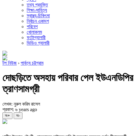
তথ্য প্রযুক্তি
শিক্ষা-সাহিত্য
স্বাস্থ্য-চিকিৎসা
নির্বাচন একাদশ
পরিবেশ
খোলাকলম
ফটোগ্যালারী
ভিডিও গ্যালারী
টপ নিউজ
›
পার্বত্য চট্টগ্রাম
দোছড়িতে অসহায় পরিবার পেল ইউএনডিপির
ত্রাণসামগ্রী
লেখক: নুরুল করিম রাসেল
প্রকাশ: ৬ years ago
অ+
অ-