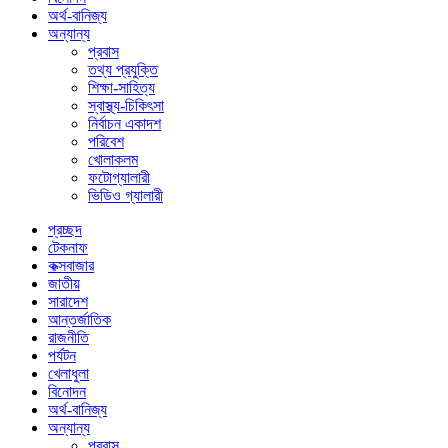
অর্থ-বানিজ্য
অন্যান্য
প্রবাস
তথ্য প্রযুক্তি
শিক্ষা-সাহিত্য
স্বাস্থ্য-চিকিৎসা
নির্বাচন একাদশ
পরিবেশ
খোলাকলম
ফটোগ্যালারী
ভিডিও গ্যালারী
প্রচ্ছদ
টেকনাফ
কক্সবাজার
জাতীয়
সারাদেশ
আন্তর্জাতিক
রাজনীতি
পর্যটন
খেলাধুলা
বিনোদন
অর্থ-বানিজ্য
অন্যান্য
প্রবাস