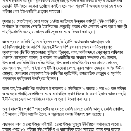
শামীম ইকবাল চৌধুরী : বান্দরবানের নাইক্ষ্যংছড়ি উপজেলার সবচেয়ে দুর্গম সীমান্তবর্তী
দোছড়ি ইউনিয়নে করোনা দুর্যোগে কর্মহীন হয়ে পড়া শ্রমজীবি অসহায় দুস্থ ১৪শ ৯৩
পরিবার পেল ইউএনডিপি,র ত্রাণ সহায়তা।
বুধবার (২ সেপ্টেম্বর) বেলা সাড়ে ১২টায় জাতিসংঘ উন্নয়ন কর্মসূচী (ইউএনডিপি) এর
অর্থায়নে উপজেলার দোছড়ি ইউনিয়নের লেমুছড়ি বাজার সেট এলাকায় এসব ত্রাণ সামগ্রী
পাহাড়ি-বাঙ্গলি অসহায় দোস্ত নারী-পুরুষের মাঝে বিতরণ করা হয়।
এতে প্রধান অতিথি হিসেবে ছিলেন দোছড়ি ইউপি চেয়ারম্যান আলহাজ্ব মোঃ
হাবিবউল্লাহ,বিশেষ অতিথি ছিলেন.ইউএনডিপি বান্দরবান জেলার দায়িত্বপ্রাপ্ত
ব্যবস্থাপক (ডিষ্টিক্ট ম্যানেজার) খুশিরায় ত্রিপুরা, লামা,আলীকদম,র প্রোগ্রাম অফিসার
গোলাম মোস্তাফা কামাল, উপজেলা আওয়ামীলীগের সাধারণ সম্পাদক মোঃ ইমরান,
উপজেলা ফ্যাসিলিটেটর সেলিম উদ্দিন, উপজেলা কোঅর্ডিনেটর মোঃ সাদ্দাম হোসেন,
হেডম্যান মংনু মার্মা, মহিলা এম ইউপি রেহেনা বেগম, নুরুল আলম মেম্বার, জমির উদ্দীন
মেম্বার, দেলওয়ার মেম্বারসহ ইউএনডিপির প্রতিনিধি, রাজনৈতিক নেতৃবৃন্দ ও স্থানীয়
গন্যমান্য ব্যক্তিবর্গ উপস্থিত ছিলেন।
জানা যায়,ইউএনডিপির অর্থায়নে উপজেলার ৫ ইউনিয়নে ৯ হাজার ২ শত ৬২ জন দরিদ্র
ও অসহায় পাহাড়ি-বাঙ্গালীদের মাঝে ধারাবাহিক ত্রাণ বিতরণের অংশ হিসাবে আজ দোছড়ি
ইউনিয়নের ১২শ ৯৩ পরিবারের মাঝে এ ত্রাণ বিতরণ করা হয়।
ত্রাণ সামগ্রীর প্রতিটি প্যাকেটের মধ্যে ১৫ কেজি চাল,৫ কেজি আলু,২ কেজি পেয়াঁজ,
২টি সাবান,১লিটার সয়াবিন তৈল, ৭ প্রকারের ফলজ বীজসহ মাক্স রয়েছে।
এছাড়াও কাল ৩ সেপ্টেম্বর বাইশারী, ৫সেপ্টেম্বর ঘুমধুম ইউনিয়নে যথাক্রমে আরো ৫
হাজার ৭শত ৮২ পরিবার ইউএনডিপির এ ধারাবাহিক ত্রাণ সহায়তা পাবার কথা রয়েছে।