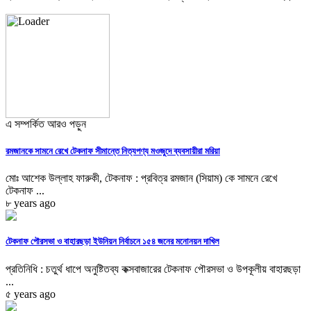
এ সম্পর্কিত আরও পড়ুন
রমজানকে সামনে রেখে টেকনাফ সীমান্তে নিত্যপণ্য মওজুদে ব্যবসায়ীরা মরিয়া
মোঃ আশেক উল্লাহ ফারুকী, টেকনাফ : প্রবিত্র রমজান (সিয়াম) কে সামনে রেখে
টেকনাফ ...
৮ years ago
টেকনাফ পৌরসভা ও বাহারছড়া ইউনিয়ন নির্বাচনে ১৫৪ জনের মনোনয়ন দাখিল
প্রতিনিধি : চতুর্থ ধাপে অনুষ্টিতব্য কক্সবাজারের টেকনাফ পৌরসভা ও উপকূলীয় বাহারছড়া
...
৫ years ago