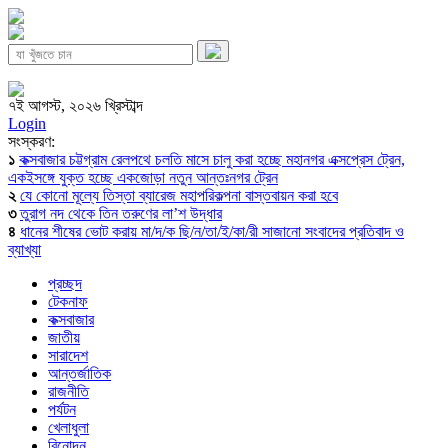
৭ই আগস্ট, ২০২৬ খ্রিস্টাব্দ
Login
সংস্করণ:
১
কক্সবাজার চট্টগ্রাম রেলপথে চলতি মাসে চালু করা হচ্ছে মহানগর এক্সপ্রেস ট্রেন,
একইসঙ্গে যুক্ত হচ্ছে একজোড়া নতুন আন্তঃনগর ট্রেন
২
যে কোনো মূল্যে তিস্তা ব্যারেজ মহাপরিকল্পনা বাস্তবায়ন করা হবে
৩
তুরাগ নদ থেকে তিন তরুণের লা’শ উদ্ধার
৪
ধানের শীষের ভোট করায় মা/দ/ক ছি/ন/তা/ই/কা/রী সাজানো সংবাদের প্রতিবাদ ও
ব্যাখ্যা
প্রচ্ছদ
টেকনাফ
কক্সবাজার
জাতীয়
সারাদেশ
আন্তর্জাতিক
রাজনীতি
পর্যটন
খেলাধুলা
বিনোদন