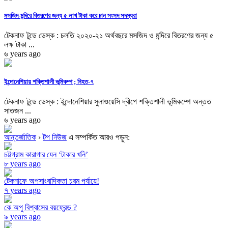
মসজিদ-মন্দিরে বিতরণের জন্য ৫ লাখ টাকা করে চান সংসদ সদস্যরা
টেকনাফ টুডে ডেস্ক : চলতি ২০২০-২১ অর্থবছরে মসজিদ ও মন্দিরে বিতরণের জন্য ৫
লক্ষ টাকা ...
৬ years ago
ইন্দোনেশিয়ায় শক্তিশালী ভূমিকম্প ; নিহত-৭
টেকনাফ টুডে ডেস্ক : ইন্দোনেশিয়ার সুলাওয়েসি দ্বীপে শক্তিশালী ভূমিকম্পে অন্তত
সাতজন ...
৬ years ago
আন্তর্জাতিক
›
টপ নিউজ
এ সম্পর্কিত আরও পড়ুন:
চট্টগ্রাম কারাগার যেন ‘টাকার খনি’
৮ years ago
টেকনাফে অপসাংবাদিকতা চরম পর্যায়ে!
৭ years ago
কে অপু বিশ্বাসের বয়ফ্রেন্ড ?
৯ years ago