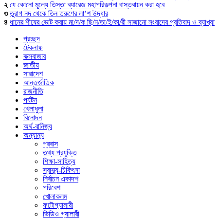
২
যে কোনো মূল্যে তিস্তা ব্যারেজ মহাপরিকল্পনা বাস্তবায়ন করা হবে
৩
তুরাগ নদ থেকে তিন তরুণের লা’শ উদ্ধার
৪
ধানের শীষের ভোট করায় মা/দ/ক ছি/ন/তা/ই/কা/রী সাজানো সংবাদের প্রতিবাদ ও ব্যাখ্যা
প্রচ্ছদ
টেকনাফ
কক্সবাজার
জাতীয়
সারাদেশ
আন্তর্জাতিক
রাজনীতি
পর্যটন
খেলাধুলা
বিনোদন
অর্থ-বানিজ্য
অন্যান্য
প্রবাস
তথ্য প্রযুক্তি
শিক্ষা-সাহিত্য
স্বাস্থ্য-চিকিৎসা
নির্বাচন একাদশ
পরিবেশ
খোলাকলম
ফটোগ্যালারী
ভিডিও গ্যালারী