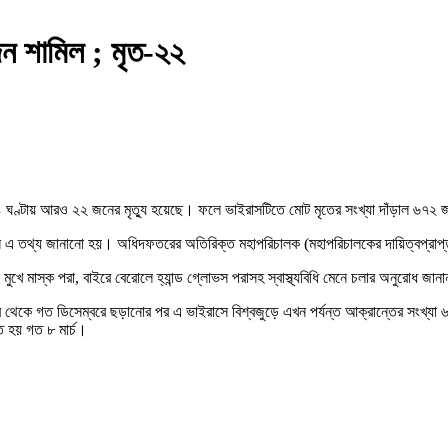
ন শামিল ; মৃত-২২
২৪ ঘণ্টায় আরও ২২ জনের মৃত্যু হয়েছে। ফলে ভাইরাসটিতে মোট মৃতের সংখ্যা দাঁড়াল 
িনে এ তথ্য জানানো হয়। অধিদফতরের অতিরিক্ত মহাপরিচালক (মহাপরিচালকের দায়িত্বপ্রাপ্
খে মাস্ক পরা, বাইরে বেরোলে হ্যান্ড গ্লোভস পরাসহ স্বাস্থ্যবিধি মেনে চলার অনুরোধ জান
 থেকে গত ডিসেম্বরে ছড়ানোর পর এ ভাইরাসে বিশ্বজুড়ে এখন পর্যন্ত আক্রান্তের সংখ্যা 
 হয় গত ৮ মার্চ।