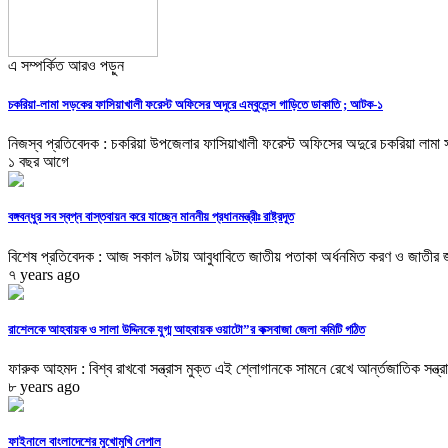
এ সম্পর্কিত আরও পড়ুন
চকরিয়া-লামা সড়কের ফাসিয়াখালী ফরেস্ট অফিসের অদূরে এম্বুলেন্স গাড়িতে ডাকাতি ; আটক-১
নিজস্ব প্রতিবেদক : চকরিয়া উপজেলার ফাসিয়াখালী ফরেস্ট অফিসের অদুরে চকরিয়া লামা 
১ বছর আগে
বঙ্গবন্ধুর সব স্বপ্ন বাস্তবায়ন করে যাচ্ছেন মাননীয় প্রধানমন্ত্রীঃ রাষ্ট্রদূত
বিশেষ প্রতিবেদক : আজ সকাল ৯টায় আবুধাবিতে জাতীয় পতাকা অর্ধনমিত করণ ও জাতীর 
৭ years ago
রাশেলকে আহবায়ক ও সালা উদ্দিনকে যুগ্ম আহবায়ক ওয়াটো”র কক্সবাজা জেলা কমিটি গঠিত
ফারুক আহমদ : বিশ্ব রাখবো সন্ত্রাস মুক্ত এই শ্লোগানকে সামনে রেখে আর্ন্তজাতিক সন্ত্রা
৮ years ago
ফাইনালে বাংলাদেশের মুখোমুখি নেপাল