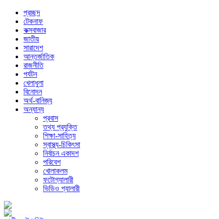
প্রচ্ছদ
টেকনাফ
কক্সবাজার
জাতীয়
সারাদেশ
আন্তর্জাতিক
রাজনীতি
পর্যটন
খেলাধুলা
বিনোদন
অর্থ-বানিজ্য
অন্যান্য
প্রবাস
তথ্য প্রযুক্তি
শিক্ষা-সাহিত্য
স্বাস্থ্য-চিকিৎসা
নির্বাচন একাদশ
পরিবেশ
খোলাকলম
ফটোগ্যালারী
ভিডিও গ্যালারী