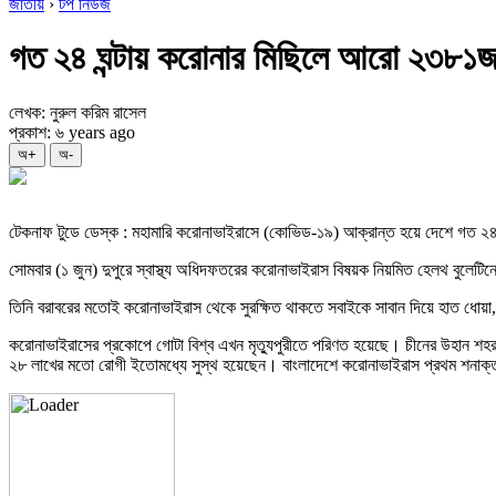
জাতীয়
›
টপ নিউজ
গত ২৪ ঘন্টায় করোনার মিছিলে আরো ২৩৮১জ
লেখক: নুরুল করিম রাসেল
প্রকাশ: ৬ years ago
অ+
অ-
টেকনাফ টুডে ডেস্ক : মহামারি করোনাভাইরাসে (কোভিড-১৯) আক্রান্ত হয়ে দেশে গত 
সোমবার (১ জুন) দুপুরে স্বাস্থ্য অধিদফতরের করোনাভাইরাস বিষয়ক নিয়মিত হেলথ বুলেট
তিনি বরাবরের মতোই করোনাভাইরাস থেকে সুরক্ষিত থাকতে সবাইকে সাবান দিয়ে হাত ধোয়া, মু
করোনাভাইরাসের প্রকোপে গোটা বিশ্ব এখন মৃত্যুপুরীতে পরিণত হয়েছে। চীনের উহান শহর
২৮ লাখের মতো রোগী ইতোমধ্যে সুস্থ হয়েছেন। বাংলাদেশে করোনাভাইরাস প্রথম শনাক্ত