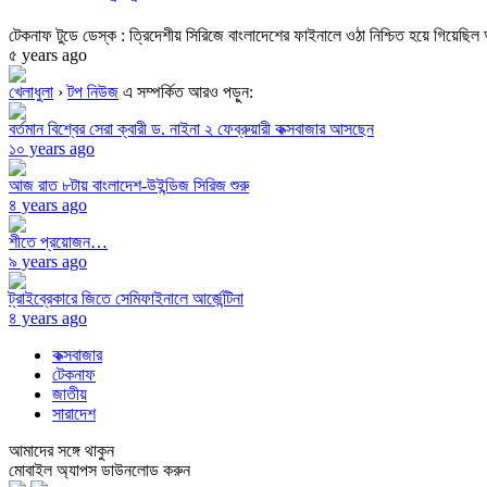
টেকনাফ টুডে ডেস্ক : ত্রিদেশীয় সিরিজে বাংলাদেশের ফাইনালে ওঠা নিশ্চিত হয়ে গিয়েছি
৫ years ago
খেলাধুলা
›
টপ নিউজ
এ সম্পর্কিত আরও পড়ুন:
বর্তমান বিশ্বের সেরা ক্বারী ড. নাইনা ২ ফেব্রুয়ারী কক্সবাজার আসছেন
১০ years ago
আজ রাত ৮টায় বাংলাদেশ-উইন্ডিজ সিরিজ শুরু
৪ years ago
শীতে প্রয়োজন…
৯ years ago
ট্রাইব্রেকারে জিতে সেমিফাইনালে আর্জেন্টিনা
৪ years ago
কক্সবাজার
টেকনাফ
জাতীয়
সারাদেশ
আমাদের সঙ্গে থাকুন
মোবাইল অ্যাপস ডাউনলোড করুন