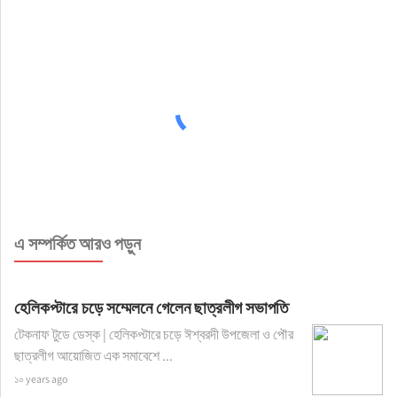
এ সম্পর্কিত আরও পড়ুন
হেলিকপ্টারে চড়ে সম্মেলনে গেলেন ছাত্রলীগ সভাপতি
টেকনাফ টুডে ডেস্ক | হেলিকপ্টারে চড়ে ঈশ্বরদী উপজেলা ও পৌর
ছাত্রলীগ আয়োজিত এক সমাবেশে ...
১০ years ago