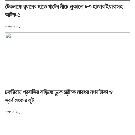
টেকনাফে র‌্যাবের হাতে খাটের নীচে লুকানো ৮৩ হাজার ইয়াবাসহ
আটক-১
৮ years ago
চকরিয়ায় প্রবাসির বাড়িতে ঢুকে স্ত্রীকে মারধর নগদ টাকা ও
স্বর্ণালংকার লুট
৪ years ago