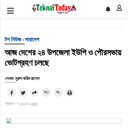
খেলাধুলা
বিনোদন
টপ নিউজ
›
সারাদেশ
অর্থ-বানিজ্য
আজ দেশের ২৪ উপজেলা ইউপি ও পৌরসভায়
অন্যান্য
ভোটগ্রহণ চলছে
লেখক: নুরুল করিম রাসেল
অ+
অ-
প্রকাশ: ৭ years ago