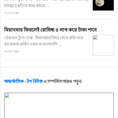
চাঁদজুড়ে ছড়িয়ে থাকা কাঁচের ...
৩ years ago
মিয়ানমার ফিরলেই রোহিঙ্গা ৫ লাখ করে টাকা পাবে
টেকনাফ টুডে ডেস্ক : মিয়ানমারে ফিরে যেতে রাজি হলে
ছয় হাজার মার্কিন ডলার বা বাংলাদেশি ...
৭ years ago
আন্তর্জাতিক
›
টপ নিউজ
এ সম্পর্কিত আরও পড়ুন: