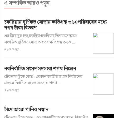
এ সম্পর্কিত আরও পড়ুন
চকরিয়ায় ঘুর্ণিঝড় মোড়ায় ক্ষতিগ্রস্থ ৩৬০পরিবারের মধ্যে
নগদ টাকা বিতরণ
এম.জিয়াবুল হক,চকরিয়া:চকরিয়ায় তিনমাসে আগে
সংগঠিত ঘুর্ণিঝড় মোড়া তান্ডবে ক্ষতিগ্রস্থ ৩৬০ ...
৯ years ago
নবনির্বাচিত সংসদ সদস্যরা শপথ নিলেন
টেকনাফ টুডে ডেস্ক : একাদশ জাতীয় সংসদ নির্বাচনের
মাধ্যমে নির্বাচিত সংসদ সদস্যরা শপথ ...
৮ years ago
চাঁদে আরো পানির সন্ধান
টেকনাফ টুডে ডেস্ক : এক আকর্ষণীয় অনুসন্ধানে, বিজ্ঞানীরা