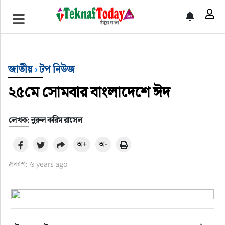
খেলাধুলা
বিনোদন
জাতীয়
›
টপ নিউজ
অর্থ-বানিজ্য
২৫মে সোমবার বাংলাদেশে ঈদ
অন্যান্য
লেখক: নুরুল করিম রাসেল
অ+
অ-
প্রকাশ: ৬ years ago