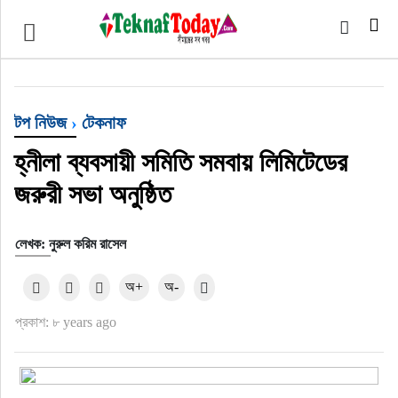
খেলাধুলা
বিনোদন
টপ নিউজ
›
টেকনাফ
অর্থ-বানিজ্য
হ্নীলা ব্যবসায়ী সমিতি সমবায় লিমিটেডের
অন্যান্য
জরুরী সভা অনুষ্ঠিত
লেখক: নুরুল করিম রাসেল
অ+
অ-
প্রকাশ: ৮ years ago