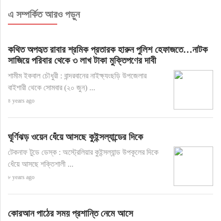
এ সম্পর্কিত আরও পড়ুন
কথিত অপহৃত রাবার শ্রমিক প্রতারক হারুন পুলিশ হেফাজতে…নাটক
সাজিয়ে পরিবার থেকে ৩ লাখ টাকা মুক্তিপণের দাবী
শামীম ইকবাল চৌধুরী : বান্দরবানের নাইক্ষ্যংছড়ি উপজেলার
বাইশারী থেকে সোমবার (২০ জুন) ...
৪ years ago
ঘূর্ণিঝড় ওয়েন ধেঁয়ে আসছে কুইন্সল্যান্ডের দিকে
টেকনাফ টুডে ডেস্ক : অস্ট্রেলিয়ার কুইন্সল্যান্ড উপকূলের দিকে
ধেঁয়ে আসছে শক্তিশালী ...
৮ years ago
কোরআন পাঠের সময় প্রশান্তি নেমে আসে