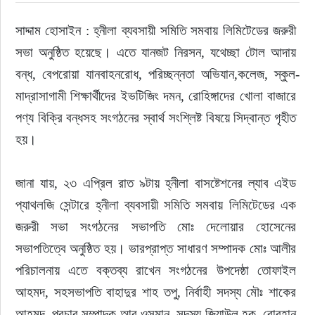
সাদ্দাম হোসাইন : হ্নীলা ব্যবসায়ী সমিতি সমবায় লিমিটেডের জরুরী 
সভা অনুষ্ঠিত হয়েছে। এতে যানজট নিরসন, যথেচ্ছা টোল আদায় 
বন্ধ, বেপরোয়া যানবাহনরোধ, পরিচ্ছন্নতা অভিযান,কলেজ, স্কুল-
মাদ্রাসাগামী শিক্ষার্থীদের ইভটিজিং দমন, রোহিঙ্গাদের খোলা বাজারে 
পণ্য বিক্রি বন্ধসহ সংগঠনের স্বার্থ সংশ্লিষ্ট বিষয়ে সিদ্বান্ত গৃহীত 
হয়।
জানা যায়, ২৩ এপ্রিল রাত ৯টায় হ্নীলা বাসষ্টেশনের ল্যাব এইড 
প্যাথলজি সেন্টারে হ্নীলা ব্যবসায়ী সমিতি সমবায় লিমিটেডের এক 
জরুরী সভা সংগঠনের সভাপতি মোঃ দেলোয়ার হোসেনের 
সভাপতিত্বে অনুষ্ঠিত হয়। ভারপ্রাপ্ত সাধারণ সম্পাদক মোঃ আলীর 
পরিচালনায় এতে বক্তব্য রাখেন সংগঠনের উপদেষ্ঠা তোফাইল 
আহমদ, সহসভাপতি বাহাদুর শাহ তপু, নির্বাহী সদস্য মৌঃ শাকের 
আহমদ, প্রচার সম্পাদক আবু ওসমান, সদস্য জিয়াউল হক, বোরহান 