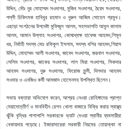
উদ্দিন, মৌঃ নুর মোহাম্মদ সওদাগর, মুজিব সওদাগর, ছৈয়দ সওদাগর, 
পল্লী চিকিৎসক হাবিবুর রহমান ও নুরুল আজিম সোহেল প্রমুখ। 
এছাড়া সংগঠনের উপদেষ্টা মুফিজুল আলম, সহসভাপতি আবুল কালাম 
আলম, আমান উল্লাহ সওদাগর, কোষাধ্যক্ষ হাফেজ আহমদ,শিমূল 
ধর, নির্বাহী সদস্য মোঃ রফিকুল ইসলাম, সদস্য বশির আহমদ,গিয়াস 
উদ্দিন, মোহাম্মদ আলী সওদাগর, জাবেদ সওদাগর, জয়নাল সওদাগর, 
সেলিম সওদাগর, জাকের সওদাগর, লাল মিয়া সওদাগর, সিকদার 
আহমদ সওদাগর, নুরু সওদাগর, ফিরোজ মুন্সী, দিলদার আহমদ 
সওদার ও এনজিও কর্মী আমজাদ হোসেনসহ উপস্থিত ছিলেন।
সভায় বক্তারা অভিযোগ করেন, আশ্রয় নেওয়া রোহিঙ্গাদের প্রাপ্ত 
মেয়াদোত্তীর্ণ ও মানবিহীন রেশন খোলা বাজারে বিক্রি করায় স্বাস্থ্য 
ঝুঁকি বৃদ্ধির পাশাপাশি সরকারকে ভ্যাট দেওয়া স্থানীয় ব্যবসায়ীরা 
বেকায়দায় পড়েছে। ইজারাদারেরা সরকারী নিয়মের তোয়াক্কা না 