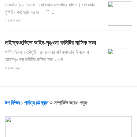
টেকনাফ টুডে ডেস্ক : কোরআন আল্লাহর কালাম। কোরআন
পৃথিবীর সর্বশ্রেষ্ঠ গ্রন্থ। এটি ...
৫ years ago
নাইক্ষ্যংছড়িতে আইন-শৃঙ্খলা কমিটির মাসিক সভা
শামীম ইকবাল চৌধুরী : বান্দরবানের নাইক্ষ্যংছড়ি উপজেলা
আইনশৃঙ্খলা কমিটির মাসিক সভা ২২মে ...
৩ years ago
টপ নিউজ
›
পার্বত্য চট্টগ্রাম
এ সম্পর্কিত আরও পড়ুন: