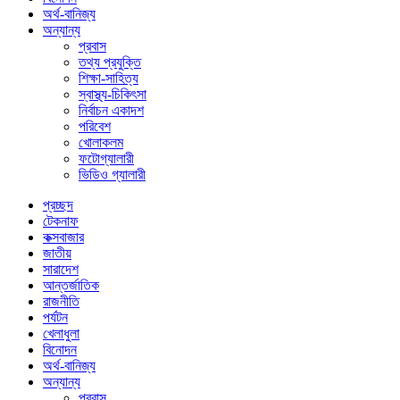
অর্থ-বানিজ্য
অন্যান্য
প্রবাস
তথ্য প্রযুক্তি
শিক্ষা-সাহিত্য
স্বাস্থ্য-চিকিৎসা
নির্বাচন একাদশ
পরিবেশ
খোলাকলম
ফটোগ্যালারী
ভিডিও গ্যালারী
প্রচ্ছদ
টেকনাফ
কক্সবাজার
জাতীয়
সারাদেশ
আন্তর্জাতিক
রাজনীতি
পর্যটন
খেলাধুলা
বিনোদন
অর্থ-বানিজ্য
অন্যান্য
প্রবাস