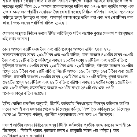
মারুফ সরকার : দ্বাদশ জাতীয় সংসদ নির্বাচন উপলক্ষে রির্টানিং অফিসে রাজনৈতিক দল ও
স্বতন্ত্র প্রার্থী মিলে ৩০০ আসনে মনোনয়নপত্র দাখিল করা ২৭১৬ জন প্রার্থীর মধ্যে এক
হাজার ৯৮৫ জন প্রার্থীর মনোনয়ন বৈধ ঘোষণা করেছে নির্বাচন কমিশন। এছাড়া মনোনয়নে
পর্যাপ্ত তথ্য-উপাত্ত না থাকা, অসম্পূর্ণ কাগজপত্র দাখিল করা এবং ঋণ খেলাপিসহ নানা
কারণে ৭৩১ জনের প্রার্থিতা বাতিল হয়েছে।
সোমবার সন্ধ্যায় নির্বাচন ভবনে ইসির অতিরিক্ত সচিব অশোক কুমার দেবনাথ গণমাধ্যমকে
এই তথ্য জানান।
কোন অঞ্চলে কতটি ফরম বৈধ এবং বাতিল:রংপুর অঞ্চলে দাখিল হওয়া ২৭৮
মনোনয়নপত্রের মধ্যে ২০৯টি বৈধ এবং ৬৯টি বাতিল; ঢাকা অঞ্চলে ৪৩১টির মধ্যে ৩১৭টি
বৈধ এবং ১১৪টি বাতিল; ফরিদপুর অঞ্চলে ১০৩টির মধ্যে ৮০টি বৈধ এবং ২৩টি বাতিল;
কুমিল্লা অঞ্চলে ৩৫৫টির মধ্যে ২৩৫টি বৈধ এবং ১২০টি বাতিল; চট্টগ্রাম অঞ্চলে ১৯৮টির
মধ্যে ১৫৪টি বৈধ এবং ৪৪টি বাতিল; সিলেট অঞ্চলে ১৬০টির মধ্যে ১২৫টি বৈধ এবং ৩৫টি
বাতিল; রাজশাহী অঞ্চলে ৩৬৯টির মধ্যে ২৫৯টি বৈধ এবং ১১০টি বাতিল; খুলনা অঞ্চলে
৩২২টির মধ্যে ২২৮টি বৈধ এবং ৯৪টি বাতিল; বরিশাল অঞ্চলে ১৭৩টির মধ্যে ১৩৫টি বৈধ
এবং ৩৮টি বাতিল; ময়মনসিংহ অঞ্চলে ৩২৭টির মধ্যে ২৪৩টি বৈধ এবং ৮৪টি
মনোনয়নপত্র বাতিল হয়েছে।
ইসির ঘোষিত তফসিল অনুযায়ী, রিটার্নিং কর্মকর্তার সিদ্ধান্তের বিরুদ্ধে কমিশনে আপিল
দায়ের আগামীকাল মঙ্গলবার থেকে ৯ ডিসেম্বর পর্যন্ত, নিষ্পত্তি কার্যক্রম ১০ ডিসেম্বর
থেকে ১৫ ডিসেম্বর পর্যন্ত, প্রার্থিতা প্রত্যাহারের শেষ সময় ১৭ ডিসেম্বর।
দ্বাদশ জাতীয় সংসদ নির্বাচনের জন্য রিটার্নিং কর্মকর্তারা প্রতীক বরাদ্দ করবেন আগামী ১৮
ডিসেম্বর। নির্বাচনি প্রচার-প্রচারণা চলবে ৫ জানুয়ারি সকাল ৮টা পর্যন্ত। আর
ভোটগ্রহণ হবে ৭ জানুয়ারি।