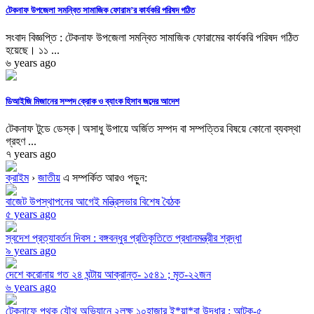
টেকনাফ উপজেলা সমন্বিত সামাজিক ফোরাম’র কার্যকরি পরিষদ গঠিত
সংবাদ বিজ্ঞপ্তি : টেকনাফ উপজেলা সমন্বিত সামাজিক ফোরামের কার্যকরি পরিষদ গঠিত
হয়েছে। ১১ ...
৬ years ago
ডিআইজি মিজানের সম্পদ ক্রোক ও ব্যাংক হিসাব জব্দের আদেশ
টেকনাফ টুডে ডেস্ক | অসাধু উপায়ে অর্জিত সম্পদ বা সম্পত্তির বিষয়ে কোনো ব্যবস্থা
গ্রহণ ...
৭ years ago
ক্রাইম
›
জাতীয়
এ সম্পর্কিত আরও পড়ুন:
বাজেট উপস্থাপনের আগেই মন্ত্রিসভার বিশেষ বৈঠক
৫ years ago
স্বদেশ প্রত্যাবর্তন দিবস : বঙ্গবন্ধুর প্রতিকৃতিতে প্রধানমন্ত্রীর শ্রদ্ধা
৯ years ago
দেশে করোনায় গত ২৪ ঘন্টায় আক্রান্ত- ১৫৪১ ; মৃত-২২জন
৬ years ago
টেকনাফে পৃথক যৌথ অভিযানে ২লক্ষ ১০হাজার ই*য়া*বা উদ্ধার ; আটক-৫