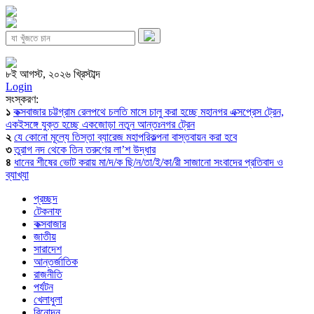
৮ই আগস্ট, ২০২৬ খ্রিস্টাব্দ
Login
সংস্করণ:
১
কক্সবাজার চট্টগ্রাম রেলপথে চলতি মাসে চালু করা হচ্ছে মহানগর এক্সপ্রেস ট্রেন,
একইসঙ্গে যুক্ত হচ্ছে একজোড়া নতুন আন্তঃনগর ট্রেন
২
যে কোনো মূল্যে তিস্তা ব্যারেজ মহাপরিকল্পনা বাস্তবায়ন করা হবে
৩
তুরাগ নদ থেকে তিন তরুণের লা’শ উদ্ধার
৪
ধানের শীষের ভোট করায় মা/দ/ক ছি/ন/তা/ই/কা/রী সাজানো সংবাদের প্রতিবাদ ও
ব্যাখ্যা
প্রচ্ছদ
টেকনাফ
কক্সবাজার
জাতীয়
সারাদেশ
আন্তর্জাতিক
রাজনীতি
পর্যটন
খেলাধুলা
বিনোদন