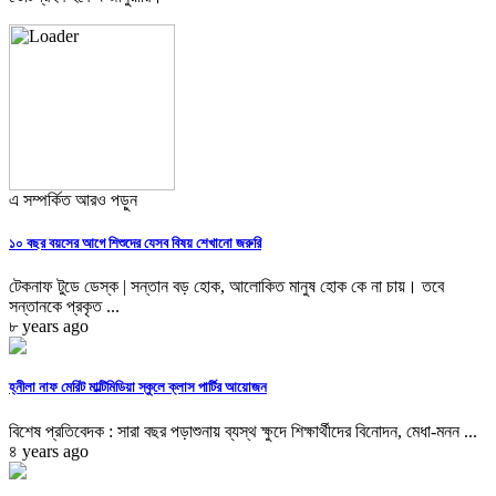
এ সম্পর্কিত আরও পড়ুন
১০ বছর বয়সের আগে শিশুদের যেসব বিষয় শেখানো জরুরি
টেকনাফ টুডে ডেস্ক | সন্তান বড় হোক, আলোকিত মানুষ হোক কে না চায়। তবে
সন্তানকে প্রকৃত ...
৮ years ago
হ্নীলা নাফ মেরিট মাল্টিমিডিয়া স্কুলে ক্লাস পার্টির আয়োজন
বিশেষ প্রতিবেদক : সারা বছর পড়াশুনায় ব্যস্থ ক্ষুদে শিক্ষার্থীদের বিনোদন, মেধা-মনন ...
৪ years ago