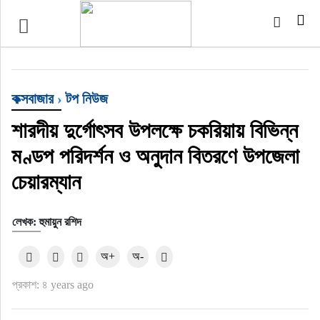
খেলাধুলা
বিনোদন
কক্সবাজার
›
টপ নিউজ
অর্থ-বানিজ্য
শারদীয় দুর্গোৎসব উপলক্ষে চকরিয়ায় বিভিন্ন
অন্যান্য
মণ্ডপ পরিদর্শন ও অনুদান বিতরণে উপজেলা
চেয়ারম্যান
লেখক: হুমায়ুন রশিদ
অ+
অ-
প্রকাশ: ৪ years ago