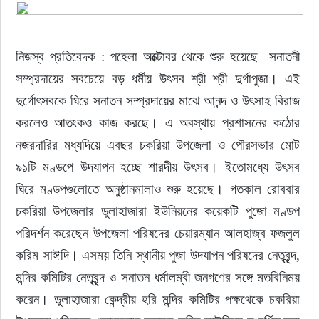
নিজস্ব প্রতিবেদক : পহেলা অক্টোবর থেকে শুরু হয়েছে  সনাতনী 
সম্প্রদায়ের সবচেয়ে বড় ধর্মীয় উৎসব শ্রী শ্রী দুর্গাপুজা। এই 
দুর্গোৎসবকে ঘিরে সনাতন সম্প্রদায়ের মাঝে আনন্দ ও উৎসাহ বিরাজ 
করলেও আতংকও কাজ করছে। এ অবস্থায় প্রশাসনের কঠোর 
নজরদারির মধ্যদিয়ে এবছর চকরিয়া উপজেলা ও পৌরসভার মোট 
৯১টি মণ্ডপে উদযাপন হচ্ছে শারদীয় উৎসব। ইতোমধ্যে উৎসব 
ঘিরে মণ্ডপগুলোতে অনুষ্ঠানমালাও শুরু হয়েছে। গতকাল রোববার 
চকরিয়া উপজেলার ডুলাহাজারা ইউনিয়নের কয়েকটি পুজো মণ্ডপ 
পরিদর্শন করেছেন উপজেলা পরিষদের চেয়ারম্যান আলহাজ্ব ফজলুল 
করিম সাঈদি। এসময় তিনি স্থানীয় পুজা উদযাপন পরিষদের নেতৃবৃন্দ, 
মন্দির কমিটির নেতৃবৃন্দ ও সনাতন ধর্মালম্বী জনগণের সঙ্গে মতবিনিময় 
করেন। ডুলাহাজারা কেন্দ্রীয় হরি মন্দির কমিটির পক্ষথেকে চকরিয়া 