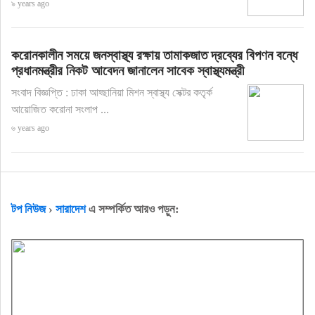
৯ years ago
করোনকালীন সময়ে জনস্বাস্থ্য রক্ষায় তামাকজাত দ্রব্যের বিপণন বন্ধে
প্রধানমন্ত্রীর নিকট আবেদন জানালেন সাবেক স্বাস্থ্যমন্ত্রী
সংবাদ বিজ্ঞপ্তি : ঢাকা আহ্ছানিয়া মিশন স্বাস্থ্য সেক্টর কতৃর্ক
আয়োজিত করোনা সংলাপ ...
৬ years ago
টপ নিউজ
›
সারাদেশ
এ সম্পর্কিত আরও পড়ুন: