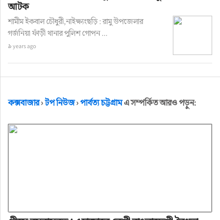
আটক
শামীম ইকবাল চৌধুরী,নাইক্ষ্যংছড়ি : রামু উপজেলার
গর্জনিয়া ফাঁড়ী থানার পুলিশ গোপন ...
৯ years ago
কক্সবাজার
›
টপ নিউজ
›
পার্বত্য চট্টগ্রাম
এ সম্পর্কিত আরও পড়ুন: