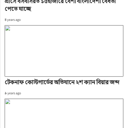
গ্রীসে বসবাসরত ১৫হাজারে বেশী বাংলাদেশী বৈধতা
পেতে যাচ্ছে
৪ years ago
টেকনাফ কোস্টগার্ডের অভিযানে ২শ ক্যান বিয়ার জব্দ
৯ years ago