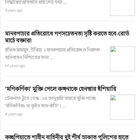
সিদ্ধান্তের প্রতিবাদে প্রায় দেড় ঘণ্টা ...
৭ years ago
মানবপাচার প্রতিরোধে গণসচেতনতা সৃষ্টি করতে হবে-রোর্ড
মার্চে বক্তারা
রফিক মাহামুদ, উখিয়া ॥ মানবপাচার প্রতিরোধ ও নিরাপদ
অভিবাসন নিশ্চিতের জন্য ...
১০ years ago
‘মণিকর্ণিকা’ মুক্তি পেলে কঙ্গনাকে হেনস্তার হুঁশিয়ারি
টেকনাফ টুডে ডেস্ক : ২৫ জানুয়ারি ভারতে মুক্তি পাচ্ছে
‘মণিকর্ণিকা: দ্য কুইন অফ ঝাঁসি’। ...
৮ years ago
কচ্ছপিয়াতে শাহীন বাহিনীর দুই শীর্ষ ডাকাত পুলিশের হাতে