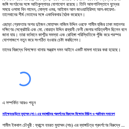
জঙ্গি সংগঠনের সঙ্গে আতিকুল্লাহর যোগাযোগ রয়েছে। তিনি আফগানিস্তানে যুদ্ধের
সময়ে ওসামা বিন লাদেন, মোল্লা ওমর, আইমান আল জাওয়াহিরিসহ আল-কায়েদা-
তালেবানের শীর্ষ নেতাদের সঙ্গে একাধিকবার বৈঠক করেছেন।
এছাড়া গ্রেফতার অপর দুইজন মোহাম্মদ নাজিম উদ্দিন ওরফে শামীম হুজির ঢাকা মহানগর
দক্ষিণের সেক্রেটারি এবং মো. বোরহান উদ্দিন রাব্বানী ফেনী জেলার দায়িত্বশীল ছিলেন বলে
জানা যায়। তারা বর্তমানে কাশ্মীর সমস্যা এবং রোহিঙ্গা পরিস্থিতিকে পুঁজি করে পরস্পর
যোগসাজশে নতুন করে সংগঠিত হওয়ার চেষ্টা করছিলেন।
তাদের বিরুদ্ধে খিলক্ষেত থানায় সন্ত্রাস দমন আইনে একটি মামলা দায়ের করা হয়েছে।
এ সম্পর্কিত আরও পড়ুন
নাইক্ষ্যংছড়িতে মুহাম্মদ (সা:) এর ব্যাঙ্গচিত্র প্রদর্শনের বিরুদ্ধে বিক্ষোভ মিছিল ও প্রতিবাদ সমাবেশ
শামীম ইকবাল চৌধুরী : ফ্রান্সে হযরত মুহাম্মদ (সাঃ) এর ব্যাঙ্গচিত্র প্রদর্শণের বিরুদ্ধে ...