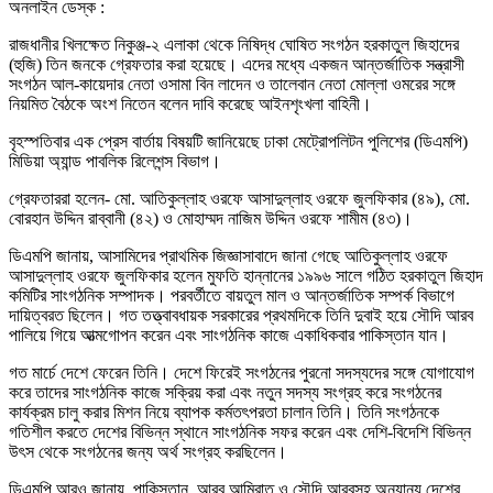
অনলাইন ডেস্ক :
রাজধানীর খিলক্ষেত নিকুঞ্জ-২ এলাকা থেকে নিষিদ্ধ ঘোষিত সংগঠন হরকাতুল জিহাদের
(হুজি) তিন জনকে গ্রেফতার করা হয়েছে। এদের মধ্যে একজন আন্তর্জাতিক সন্ত্রাসী
সংগঠন আল-কায়েদার নেতা ওসামা বিন লাদেন ও তালেবান নেতা মোল্লা ওমরের সঙ্গে
নিয়মিত বৈঠকে অংশ নিতেন বলেন দাবি করেছে আইনশৃংখলা বাহিনী।
বৃহস্পতিবার এক প্রেস বার্তায় বিষয়টি জানিয়েছে ঢাকা মেট্রোপলিটন পুলিশের (ডিএমপি)
মিডিয়া অ্যান্ড পাবলিক রিলেশন্স বিভাগ।
গ্রেফতাররা হলেন- মো. আতিকুল্লাহ ওরফে আসাদুল্লাহ ওরফে জুলফিকার (৪৯), মো.
বোরহান উদ্দিন রাব্বানী (৪২) ও মোহাম্মদ নাজিম উদ্দিন ওরফে শামীম (৪৩)।
ডিএমপি জানায়, আসামিদের প্রাথমিক জিজ্ঞাসাবাদে জানা গেছে আতিকুল্লাহ ওরফে
আসাদুল্লাহ ওরফে জুলফিকার হলেন মুফতি হান্নানের ১৯৯৬ সালে গঠিত হরকাতুল জিহাদ
কমিটির সাংগঠনিক সম্পাদক। পরবর্তীতে বায়তুল মাল ও আন্তর্জাতিক সম্পর্ক বিভাগে
দায়িত্বরত ছিলেন। গত তত্ত্বাবধায়ক সরকারের প্রথমদিকে তিনি দুবাই হয়ে সৌদি আরব
পালিয়ে গিয়ে আত্মগোপন করেন এবং সাংগঠনিক কাজে একাধিকবার পাকিস্তান যান।
গত মার্চে দেশে ফেরেন তিনি। দেশে ফিরেই সংগঠনের পুরনো সদস্যদের সঙ্গে যোগাযোগ
করে তাদের সাংগঠনিক কাজে সক্রিয় করা এবং নতুন সদস্য সংগ্রহ করে সংগঠনের
কার্যক্রম চালু করার মিশন নিয়ে ব্যাপক কর্মতৎপরতা চালান তিনি। তিনি সংগঠনকে
গতিশীল করতে দেশের বিভিন্ন স্থানে সাংগঠনিক সফর করেন এবং দেশি-বিদেশি বিভিন্ন
উৎস থেকে সংগঠনের জন্য অর্থ সংগ্রহ করছিলেন।
ডিএমপি আরও জানায়, পাকিস্তান, আরব আমিরাত ও সৌদি আরবসহ অন্যান্য দেশের