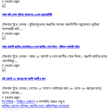
৬ years ago
আজ কবি বেগম সুফিয়া কামালের ২৩তম মৃত্যুবার্ষিকী
টেকনাফ টুডে ডেস্ক : মুক্তিযুদ্ধসহ বাঙালির অনেক প্রগতিশীল আন্দোলনে ভূমিকা
পালনকারী কবি ...
৪ years ago
আজ বাঙ্গালী জাতির বেদনাবিধুর ৪৭তম জাতীয় শোক দিবস ; বিভিন্ন কর্মসূচী গৃহিত
টেকনাফ টুডে ডেস্ক : আজ ১৫ আগস্ট ৪৭তম জাতীয় শোক দিবস। বাঙালি জাতির জন্য
বেদনাবিধুর ...
৪ years ago
দুই জোটে ৩০ বছরের কম বয়সী প্রার্থী ৪ জন
টেকনাফ টুডে ডেস্ক | দেশের ২২ শতাংশ ভোটারের বয়স ১৮ থেকে ২৮ বছরের মধ্যে
হলেও এবারের ...
৮ years ago
টপ নিউজ
›
নির্বাচন একাদশ
এ সম্পর্কিত আরও পড়ুন:
জাকির হোসেন সুপ্রিম কোর্টের নতুন রেজিস্ট্রার জেনারেল