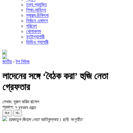
তথ্য প্রযুক্তি
শিক্ষা-সাহিত্য
স্বাস্থ্য-চিকিৎসা
নির্বাচন একাদশ
পরিবেশ
খোলাকলম
ফটোগ্যালারী
ভিডিও গ্যালারী
জাতীয়
›
টপ নিউজ
লাদেনের সঙ্গে ‘বৈঠক করা’ হুজি নেতা
গ্রেফতার
লেখক: নুরুল করিম রাসেল
প্রকাশ: ৭ years ago
অ+
অ-
হরকাতুল জিহাদ নেতা আতিকুল্লাহ। ছবি: সংগৃহীত