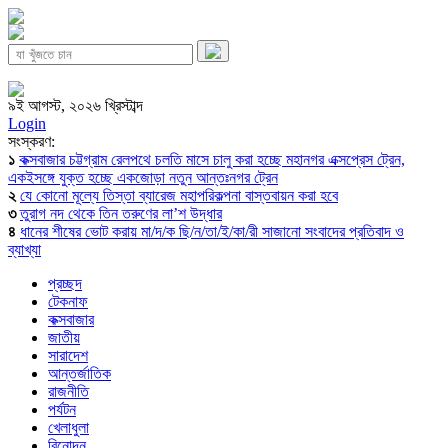
৯ই আগস্ট, ২০২৬ খ্রিস্টাব্দ
Login
সংস্করণ:
১
কক্সবাজার চট্টগ্রাম রেলপথে চলতি মাসে চালু করা হচ্ছে মহানগর এক্সপ্রেস ট্রেন,
একইসঙ্গে যুক্ত হচ্ছে একজোড়া নতুন আন্তঃনগর ট্রেন
২
যে কোনো মূল্যে তিস্তা ব্যারেজ মহাপরিকল্পনা বাস্তবায়ন করা হবে
৩
তুরাগ নদ থেকে তিন তরুণের লা’শ উদ্ধার
৪
ধানের শীষের ভোট করায় মা/দ/ক ছি/ন/তা/ই/কা/রী সাজানো সংবাদের প্রতিবাদ ও
ব্যাখ্যা
প্রচ্ছদ
টেকনাফ
কক্সবাজার
জাতীয়
সারাদেশ
আন্তর্জাতিক
রাজনীতি
পর্যটন
খেলাধুলা
বিনোদন