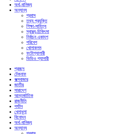
অর্থ-বানিজ্য
অন্যান্য
প্রবাস
তথ্য প্রযুক্তি
শিক্ষা-সাহিত্য
স্বাস্থ্য-চিকিৎসা
নির্বাচন একাদশ
পরিবেশ
খোলাকলম
ফটোগ্যালারী
ভিডিও গ্যালারী
প্রচ্ছদ
টেকনাফ
কক্সবাজার
জাতীয়
সারাদেশ
আন্তর্জাতিক
রাজনীতি
পর্যটন
খেলাধুলা
বিনোদন
অর্থ-বানিজ্য
অন্যান্য
প্রবাস