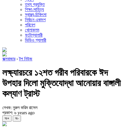
তথ্য প্রযুক্তি
শিক্ষা-সাহিত্য
স্বাস্থ্য-চিকিৎসা
নির্বাচন একাদশ
পরিবেশ
খোলাকলম
ফটোগ্যালারী
ভিডিও গ্যালারী
কক্সবাজার
›
টপ নিউজ
লক্ষ্যারচরে ১২শত গরীব পরিবারকে ঈদ
উপহার দিলো মুক্তিযোদ্ধা আনোয়ার বাঙ্গালী
কল্যাণ ট্রাস্ট
লেখক: নুরুল করিম রাসেল
প্রকাশ: ৬ years ago
অ+
অ-