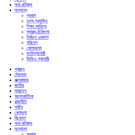
অর্থ-বানিজ্য
অন্যান্য
প্রবাস
তথ্য প্রযুক্তি
শিক্ষা-সাহিত্য
স্বাস্থ্য-চিকিৎসা
নির্বাচন একাদশ
পরিবেশ
খোলাকলম
ফটোগ্যালারী
ভিডিও গ্যালারী
প্রচ্ছদ
টেকনাফ
কক্সবাজার
জাতীয়
সারাদেশ
আন্তর্জাতিক
রাজনীতি
পর্যটন
খেলাধুলা
বিনোদন
অর্থ-বানিজ্য
অন্যান্য
প্রবাস