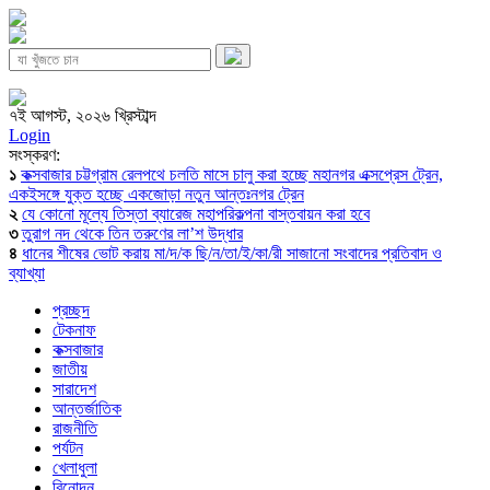
৭ই আগস্ট, ২০২৬ খ্রিস্টাব্দ
Login
সংস্করণ:
১
কক্সবাজার চট্টগ্রাম রেলপথে চলতি মাসে চালু করা হচ্ছে মহানগর এক্সপ্রেস ট্রেন,
একইসঙ্গে যুক্ত হচ্ছে একজোড়া নতুন আন্তঃনগর ট্রেন
২
যে কোনো মূল্যে তিস্তা ব্যারেজ মহাপরিকল্পনা বাস্তবায়ন করা হবে
৩
তুরাগ নদ থেকে তিন তরুণের লা’শ উদ্ধার
৪
ধানের শীষের ভোট করায় মা/দ/ক ছি/ন/তা/ই/কা/রী সাজানো সংবাদের প্রতিবাদ ও
ব্যাখ্যা
প্রচ্ছদ
টেকনাফ
কক্সবাজার
জাতীয়
সারাদেশ
আন্তর্জাতিক
রাজনীতি
পর্যটন
খেলাধুলা
বিনোদন