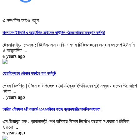
এ সম্পর্কিত আরও পড়ুন
বাংলাদেশ ইউনানি ও আয়ুর্বেদিক মেডিকেল কাউন্সিল গঠনের দাবিতে অবস্থান কর্মসূচি
টেকনাফ টুডে ডেস্ক : বিইউএমএস ও বিএএমএস চিকিৎসকদের জন্য বাংলাদেশ ইউনানি
ও আয়ুর্বেদিক ...
৬ years ago
হোয়াইক্যংয়ে নৌকার সমর্থনে নানা কর্মসূচি
প্রেস বিজ্ঞপ্তি | টেকনাফ উপজেলার হোয়াইক্যং ইউনিয়নের দুই নম্বর ওয়ার্ডের উদ্যোগে
নৌকা ...
৮ years ago
চকরিয়া পৌরসভা ৯টি ওয়ার্ডে ২৩৭৬পরিবার পাচ্ছে প্রধানমন্ত্রীর মানবিক সহায়তা
এম.জিয়াবুল হক : প্রধানমন্ত্রী শেখ হাসিনার বিশেষ নির্দেশে করোনা সংক্রমণে জীবিকা
হারানো ...
৬ years ago