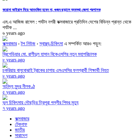
করোনা ভাইরাস নিয়ে আতংকিত হবেন না, গুজব ছড়ালে ব্যবস্থা-জেলা প্রশাসক
এম.এ আজিজ রাসেল : পর্যটন নগরী কক্সবাজারে প্রতিদিন দেশের বিভিন্ন প্রান্ত থেকে
পর্যটক ...
৬ years ago
কক্সবাজার
›
টপ নিউজ
›
স্বাস্থ্য-চিকিৎসা
এ সম্পর্কিত আরও পড়ুন:
ব্রিগেডিয়ার মো. রাশীদুল হাসান বিকেএসপির নতুন মহাপরিচালক
৮ years ago
চকরিয়ায় বালুবোঝাই ট্রাকের চাপায় এসএসসির ফলপ্রার্থী শিক্ষার্থী নিহত
৮ years ago
অনিন্দ্য সুন্দর নীলকণ্ঠ
৫ years ago
ভুল চিকিৎসায় দৌছড়ির ত্রিপুরা পল্লীর শিশুর মৃত্যু
৭ years ago
কক্সবাজার
টেকনাফ
জাতীয়
সারাদেশ