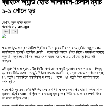
ব্রাইটন অ্যান্ড হোভ আলবিয়ন-চেলসি ম্যাচ
১-১ গোলে ড্র
লেখক: নুরুল করিম রাসেল
প্রকাশ: ৫ years ago
অ+
অ-
টেকনাফ টুডে ডেস্ক : ইংলিশ প্রিমিয়ার লিগে বুধবার দিবাগত রাতে ব্রাইটন অ্যান্ড হোভ
আলবিয়নের মুখোমুখি হয়েছিল চেলসি। ঘরের মাঠে শুরুতে এগিয়ে গিয়েও জয়বঞ্চিত হয়েছে
ব্লুজরা। ম্যাচের যোগ করা সময়ে গোল হজম করে তারা ১-১ গোলের ড্র নিয়ে মাঠ
ছেড়েছে।
এই ম্যাচ জিতলে ম্যানচেস্টার সিটির সাথে তাদের পয়েন্ট ব্যবধান কমতে পারতো। কিন্তু
ড্র করায় সিটির চেয়ে ৮ পয়েন্টে পিছিয়ে পড়েছে চেলসি। ২০ ম্যাচ থেকে চেলসির সংগ্রহ
৪২ পয়েন্ট। অন্যদিকে ম্যানসিটির সংগ্রহ ৫০ পয়েন্ট। ২৪ পয়েন্ট নিয়ে ব্রাইটন আছে
দশম স্থানে।
ঘরের মাঠে ম্যাচের ২৮ মিনিটে লিড নেয় চেলসি। এ সময় কর্নায় পায় তারা। কর্নার থেকে
ম্যাসন মাউন্টের নেওয়া শট খুঁজে পায় রোমেলু লুকাকুকে। তিনি হেডে কাছের পোস্ট দিয়ে
বল জালে জড়িয়ে দেন।