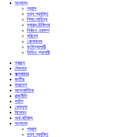
অন্যান্য
প্রবাস
তথ্য প্রযুক্তি
শিক্ষা-সাহিত্য
স্বাস্থ্য-চিকিৎসা
নির্বাচন একাদশ
পরিবেশ
খোলাকলম
ফটোগ্যালারী
ভিডিও গ্যালারী
প্রচ্ছদ
টেকনাফ
কক্সবাজার
জাতীয়
সারাদেশ
আন্তর্জাতিক
রাজনীতি
পর্যটন
খেলাধুলা
বিনোদন
অর্থ-বানিজ্য
অন্যান্য
প্রবাস
তথ্য প্রযুক্তি