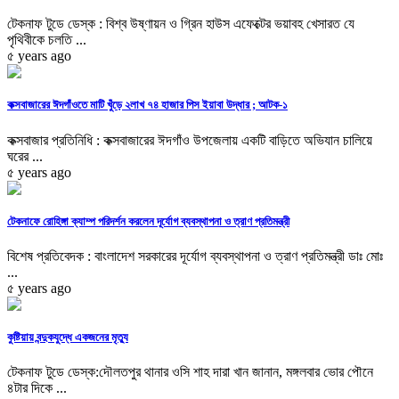
টেকনাফ টুডে ডেস্ক : বিশ্ব উষ্ণায়ন ও গ্রিন হাউস এফেক্টের ভয়াবহ খেসারত যে
পৃথিবীকে চলতি ...
৫ years ago
কক্সবাজারের ঈদগাঁওতে মাটি খুঁড়ে ২লাখ ৭৪ হাজার পিস ইয়াবা উদ্ধার ; আটক-১
কক্সবাজার প্রতিনিধি : কক্সবাজারের ঈদগাঁও উপজেলায় একটি বাড়িতে অভিযান চালিয়ে
ঘরের ...
৫ years ago
টেকনাফে রোহিঙ্গা ক্যাম্প পরিদর্শন করলেন দূর্যোগ ব্যবস্থাপনা ও ত্রাণ প্রতিমন্ত্রী
বিশেষ প্রতিবেদক : বাংলাদেশ সরকারের দূর্যোগ ব্যবস্থাপনা ও ত্রাণ প্রতিমন্ত্রী ডাঃ মোঃ
...
৫ years ago
কুষ্টিয়ায় বন্দুকযুদ্ধে একজনের মৃত্যু
টেকনাফ টুডে ডেস্ক:দৌলতপুর থানার ওসি শাহ দারা খান জানান, মঙ্গলবার ভোর পৌনে
৪টার দিকে ...