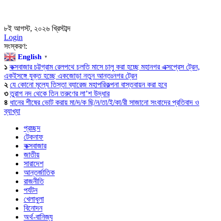
৮ই আগস্ট, ২০২৬ খ্রিস্টাব্দ
Login
সংস্করণ:
English
▼
১
কক্সবাজার চট্টগ্রাম রেলপথে চলতি মাসে চালু করা হচ্ছে মহানগর এক্সপ্রেস ট্রেন,
একইসঙ্গে যুক্ত হচ্ছে একজোড়া নতুন আন্তঃনগর ট্রেন
২
যে কোনো মূল্যে তিস্তা ব্যারেজ মহাপরিকল্পনা বাস্তবায়ন করা হবে
৩
তুরাগ নদ থেকে তিন তরুণের লা’শ উদ্ধার
৪
ধানের শীষের ভোট করায় মা/দ/ক ছি/ন/তা/ই/কা/রী সাজানো সংবাদের প্রতিবাদ ও
ব্যাখ্যা
প্রচ্ছদ
টেকনাফ
কক্সবাজার
জাতীয়
সারাদেশ
আন্তর্জাতিক
রাজনীতি
পর্যটন
খেলাধুলা
বিনোদন
অর্থ-বানিজ্য