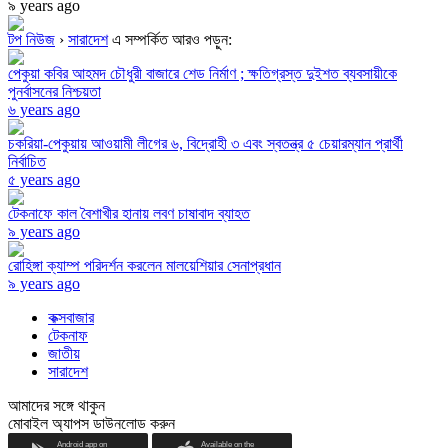
৯ years ago
টপ নিউজ
›
সারাদেশ
এ সম্পর্কিত আরও পড়ুন:
পেকুয়া কবির আহমদ চৌধুরী বাজারে শেড নির্মাণ ; ক্ষতিগ্রস্ত দুইশত ব্যবসায়ীকে
পুনর্বাসনের নিশ্চয়তা
৬ years ago
চকরিয়া-পেকুয়ায় আওয়ামী লীগের ৬, বিদ্রোহী ৩ এবং স্বতন্ত্র ৫ চেয়ারম্যান প্রার্থী
নির্বাচিত
৫ years ago
টেকনাফে কাল বৈশাখীর হানায় লবণ চাষাবাদ ব্যাহত
৯ years ago
রোহিঙ্গা ক্যাম্প পরিদর্শন করলেন মালয়েশিয়ার সেনাপ্রধান
৯ years ago
কক্সবাজার
টেকনাফ
জাতীয়
সারাদেশ
আমাদের সঙ্গে থাকুন
মোবাইল অ্যাপস ডাউনলোড করুন