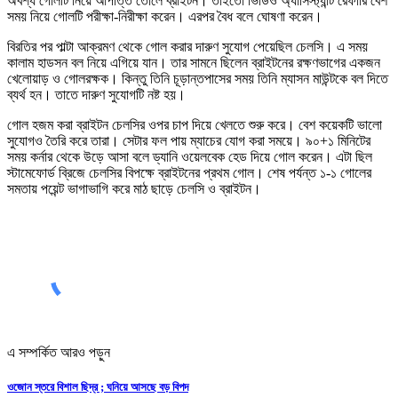
অবশ্য গোলটি নিয়ে আপত্তি তোলে ব্রাইটন। তাইতো ভিডিও অ্যাসিস্ট্যান্ট রেফারি বেশ
সময় নিয়ে গোলটি পরীক্ষা-নিরীক্ষা করেন। এরপর বৈধ বলে ঘোষণা করেন।
বিরতির পর পাল্টা আক্রমণ থেকে গোল করার দারুণ সুযোগ পেয়েছিল চেলসি। এ সময়
কালাম হাডসন বল নিয়ে এগিয়ে যান। তার সামনে ছিলেন ব্রাইটনের রক্ষণভাগের একজন
খেলোয়াড় ও গোলরক্ষক। কিন্তু তিনি চূড়ান্তপাসের সময় তিনি ম্যাসন মাউন্টকে বল দিতে
ব্যর্থ হন। তাতে দারুণ সুযোগটি নষ্ট হয়।
গোল হজম করা ব্রাইটন চেলসির ওপর চাপ দিয়ে খেলতে শুরু করে। বেশ কয়েকটি ভালো
সুযোগও তৈরি করে তারা। সেটার ফল পায় ম্যাচের যোগ করা সময়ে। ৯০+১ মিনিটের
সময় কর্নার থেকে উড়ে আসা বলে ড্যানি ওয়েলবেক হেড দিয়ে গোল করেন। এটা ছিল
স্টামেফোর্ড ব্রিজে চেলসির বিপক্ষে ব্রাইটনের প্রথম গোল। শেষ পর্যন্ত ১-১ গোলের
সমতায় পয়েন্ট ভাগাভাগি করে মাঠ ছাড়ে চেলসি ও ব্রাইটন।
এ সম্পর্কিত আরও পড়ুন
ওজোন স্তরে বিশাল ছিদ্র ; ঘনিয়ে আসছে বড় বিপদ