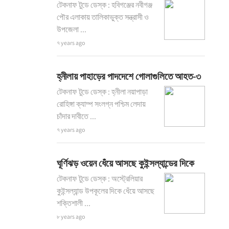
টেকনাফ টুডে ডেস্ক : হবিগঞ্জের নবীগঞ্জ
পৌর এলাকায় তালিকাভুক্ত সন্ত্রাসী ও
উপজেলা ...
৭ years ago
হ্নীলায় পাহাড়ের পাদদেশে গোলাগুলিতে আহত-৩
টেকনাফ টুডে ডেস্ক : হ্নীলা নয়াপাড়া
রোহিঙ্গা ক্যাম্প সংলগ্ন পশ্চিম লেদায়
চাঁদার দাবীতে ...
৭ years ago
ঘূর্ণিঝড় ওয়েন ধেঁয়ে আসছে কুইন্সল্যান্ডের দিকে
টেকনাফ টুডে ডেস্ক : অস্ট্রেলিয়ার
কুইন্সল্যান্ড উপকূলের দিকে ধেঁয়ে আসছে
শক্তিশালী ...
৮ years ago