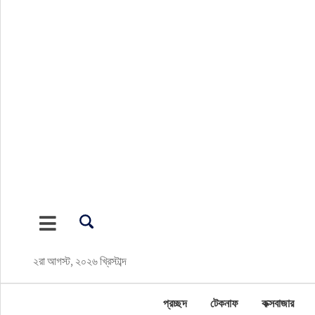
প্রচ্ছদ
টেকনাফ
কক্সবাজার
জাতীয়
সারাদেশ
আন্তর্জাতিক
২রা আগস্ট, ২০২৬ খ্রিস্টাব্দ
রাজনীতি
প্রচ্ছদ
টেকনাফ
কক্সবাজার
পর্যটন