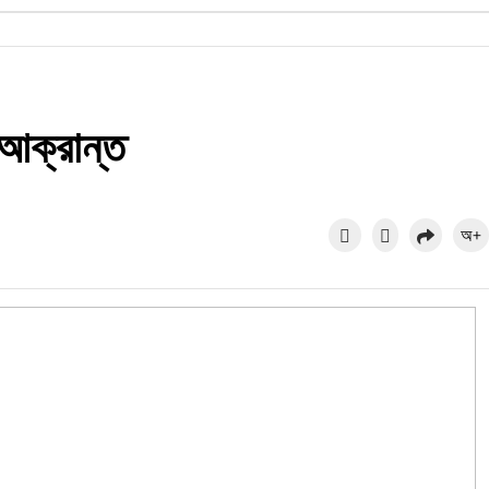
 আক্রান্ত
অ+