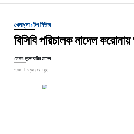
খেলাধুলা
খেলাধুলা
›
টপ নিউজ
বিনোদন
বিসিবি পরিচালক নাদেল করোনায়
অর্থ-বানিজ্য
লেখক: নুরুল করিম রাসেল
অন্যান্য
প্রকাশ: ৬ years ago