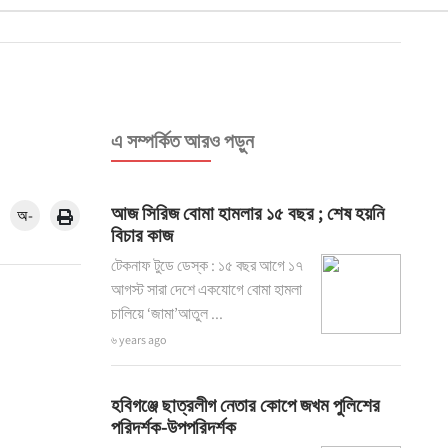
এ সম্পর্কিত আরও পড়ুন
আজ সিরিজ বোমা হামলার ১৫ বছর ; শেষ হয়নি
অ-
বিচার কাজ
টেকনাফ টুডে ডেস্ক : ১৫ বছর আগে ১৭
আগস্ট সারা দেশে একযোগে বোমা হামলা
চালিয়ে ‘জামা’আতুল ...
৬ years ago
হবিগঞ্জে ছাত্রলীগ নেতার কোপে জখম পুলিশের
পরিদর্শক-উপপরিদর্শক