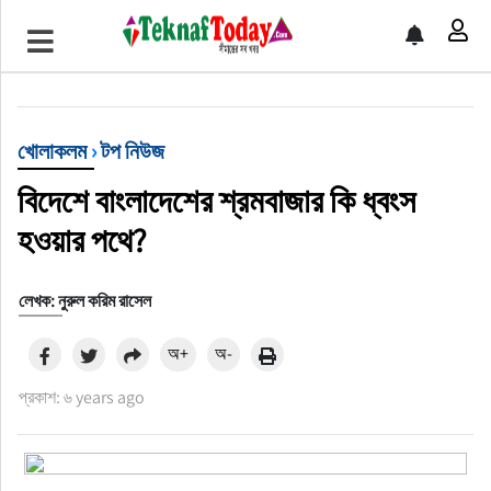
খেলাধুলা
বিনোদন
খোলাকলম
›
টপ নিউজ
অর্থ-বানিজ্য
বিদেশে বাংলাদেশের শ্রমবাজার কি ধ্বংস
অন্যান্য
হওয়ার পথে?
লেখক: নুরুল করিম রাসেল
অ+
অ-
প্রকাশ: ৬ years ago