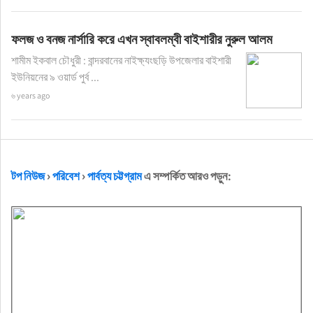
ফলজ ও বনজ নার্সারি করে এখন স্বাবলম্বী বাইশারীর নুরুল আলম
শামীম ইকবাল চৌধুরী : বান্দরবানের নাইক্ষ্যংছড়ি উপজেলার বাইশারী
ইউনিয়নের ৯ ওয়ার্ড পুর্ব ...
৬ years ago
টপ নিউজ
›
পরিবেশ
›
পার্বত্য চট্টগ্রাম
এ সম্পর্কিত আরও পড়ুন: