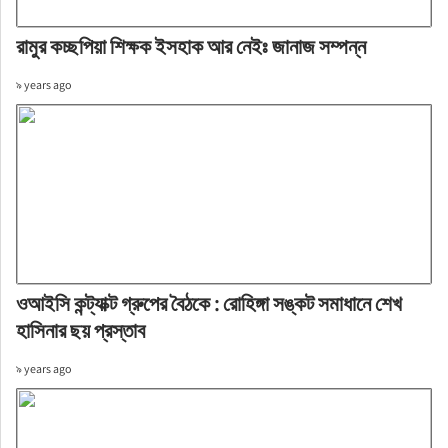
রামুর কচ্ছপিয়া শিক্ষক ইসহাক আর নেইঃ জানাজ সম্পন্ন
৯ years ago
ওআইসি কন্ট্যাক্ট গ্রুপের বৈঠকে : রোহিঙ্গা সঙ্কট সমাধানে শেখ
হাসিনার ছয় প্রস্তাব
৯ years ago