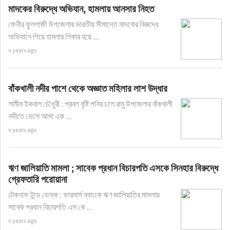
মাদকের বিরুদ্ধে অভিযান, হামলায় আনসার নিহত
ফেনীর ফুলগাজী উপজেলার ভারতীয় সীমান্তে মাদকের বিরুদ্ধে
অভিযানে গিয়ে হামলার শিকার হয়ে ...
৯ years ago
বাঁকখালী নদীর পাশে থেকে অজ্ঞাত মহিলার লাশ উদ্ধার
শামীম ইকবাল চৌধুরী : প্রবল বৃষ্টি পনির ঢলে রামু উপজেলার বাঁকখালী
নদীতে ভেসে আসা এক ...
৬ years ago
ঋণ জালিয়াতি মামলা ; সাবেক প্রধান বিচারপতি এসকে সিনহার বিরুদ্ধে
গ্রেফতারি পরোয়ানা
টেকনাফ টুডে ডেস্ক : ফারমার্স ব্যাংকে ঋণ জালিয়াতির মামলায়
সাবেক প্রধান বিচারপতি এস কে ...
৬ years ago