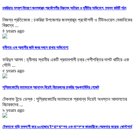
চকরিয়ায় নলকূপ বিতরণে জনস্বাস্থ্য প্রকৌশলীর বিরুদ্ধে অনিয়ম ও দূর্নীতির অভিযোগ, তদন্ত কমিটি গঠন
নিজস্ব প্রতিবেদক : চকরিয়া উপজেলার জনস্বাস্থ্য প্রকৌশলী ও টিউবওয়েল মেকানিকের
বিরুদ্ধে ...
৪ years ago
হ্নীলায় এক প্রবাসীর জমি জবর দখলে রাখার অভিযোগ!
ফরিদুল আলম : হ্নীলায় স্থানীয় একটি প্রভাবশালী চক্র পেশীশক্তির দাপট খাটিয়ে এক
সৌদি ...
৫ years ago
সুপ্রিমকোর্টের মতামতকে প্রাধান্য দিয়েই বিচারকদের চাকরির শৃঙ্খলাবিধির গেজেট
টেকনাফ টুডে ডেস্ক : সুপ্রিমকোর্টের মতামতকে প্রাধান্য দিয়েই অধস্তন আদালতের
বিচারকদের ...
৯ years ago
টেকনাফে বাড়ি তল্লাশী করে ৬৩হাজার ই*য়া*বা*সহ এক মা*দ*ক কারবারীকে গ্রেফতার করেছে কোস্টগার্ড