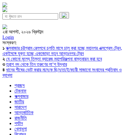
২রা আগস্ট, ২০২৬ খ্রিস্টাব্দ
Login
সংস্করণ:
১
কক্সবাজার চট্টগ্রাম রেলপথে চলতি মাসে চালু করা হচ্ছে মহানগর এক্সপ্রেস ট্রেন,
একইসঙ্গে যুক্ত হচ্ছে একজোড়া নতুন আন্তঃনগর ট্রেন
২
যে কোনো মূল্যে তিস্তা ব্যারেজ মহাপরিকল্পনা বাস্তবায়ন করা হবে
৩
তুরাগ নদ থেকে তিন তরুণের লা’শ উদ্ধার
৪
ধানের শীষের ভোট করায় মা/দ/ক ছি/ন/তা/ই/কা/রী সাজানো সংবাদের প্রতিবাদ ও
ব্যাখ্যা
প্রচ্ছদ
টেকনাফ
কক্সবাজার
জাতীয়
সারাদেশ
আন্তর্জাতিক
রাজনীতি
পর্যটন
খেলাধুলা
বিনোদন