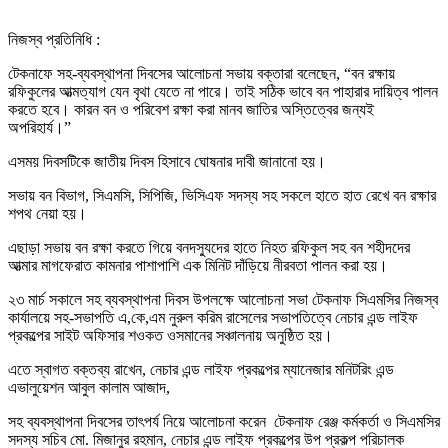
নিজস্ব প্রতিনিধি :
টেকনাফে সহ-ব্যবস্থাপনা দিবসের আলোচনা সভায় বক্তারা বলেছেন, “বন রক্ষায়
রফিকুলের আত্মত্যাগ যেন বৃথা যেতে না পারে। তাই সঠিক ভাবে বন পাহারার দায়িত্ব পালন
করতে হবে। কারন বন ও পরিবেশ রক্ষা করা মানব জাতির অস্তিত্বের জন্যই
অপরিহার্য।”
এসময় দিবসটিকে জাতীয় দিবস হিসাবে ঘোষনার দাবী জানানো হয়।
সভায় বন বিভাগ, সিএমসি, সিপিজি, ভিসিএফ সদস্য সহ সকলে হাতে হাত রেখে বন রক্ষার
শপথ নেয়া হয়।
এছাড়া সভায় বন রক্ষা করতে গিয়ে বনদস্যুদের হাতে নিহত রফিকুল সহ বন শহীদদের
আত্মার মাগফেরাত কামনার পাশাপাশি এক মিনিট দাঁড়িয়ে নীরবতা পালন করা হয়।
২৩ মার্চ সকালে সহ ব্যবস্থাপনা দিবস উপলক্ষে আলোচনা সভা টেকনাফ সিএমসির নিজস্ব
কার্যালয়ে সহ-সভাপতি এ,কে,এম নুরুল করিম রাসেলের সভাপতিত্বে নেচার এন্ড লাইফ
প্রকল্পের সাইট অফিসার শওকত ওসমানের সঞ্চালনায় অনুষ্ঠিত হয়।
এতে স্বাগত বক্তব্য রাখেন, নেচার এন্ড লাইফ প্রকল্পের ম্যানেজার মনিটরিং এন্ড
এভালুয়েশন আবুল কালাম আজাদ,
সহ ব্যবস্থাপনা দিবসের তাৎপর্য নিয়ে আলোচনা করেন টেকনাফ রেঞ্জ কর্মকর্তা ও সিএমসির
সদস্য সচিব মো. মিজানুর রহমান, নেচার এন্ড লাইফ প্রকল্পের উপ প্রকল্প পরিচালক