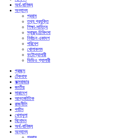
অর্থ-বানিজ্য
অন্যান্য
প্রবাস
তথ্য প্রযুক্তি
শিক্ষা-সাহিত্য
স্বাস্থ্য-চিকিৎসা
নির্বাচন একাদশ
পরিবেশ
খোলাকলম
ফটোগ্যালারী
ভিডিও গ্যালারী
প্রচ্ছদ
টেকনাফ
কক্সবাজার
জাতীয়
সারাদেশ
আন্তর্জাতিক
রাজনীতি
পর্যটন
খেলাধুলা
বিনোদন
অর্থ-বানিজ্য
অন্যান্য
প্রবাস