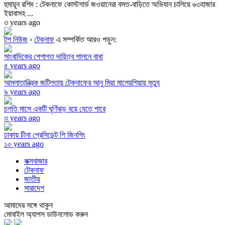
হুমায়ূন রশিদ : টেকনাফে কোস্টগার্ড জওয়ানেরা বসত-বাড়িতে অভিযান চালিয়ে ৬৩হাজার
ইয়াবাসহ ...
৩ years ago
টপ নিউজ
›
টেকনাফ
এ সম্পর্কিত আরও পড়ুন:
সাংবাদিকের পেশাগত দায়িত্ব পালনে বাধা
৫ years ago
আমলাতান্ত্রিক জটিলতায় টেকনাফের আনু মিয়া মালেয়শিয়ায় মৃত্যু
৯ years ago
চলতি মাসে একটি ঘূর্ণিঝড় বয়ে যেতে পারে
৩ years ago
ঢাকায় চীনা প্রেসিডেন্ট শি জিনপিং
১০ years ago
কক্সবাজার
টেকনাফ
জাতীয়
সারাদেশ
আমাদের সঙ্গে থাকুন
মোবাইল অ্যাপস ডাউনলোড করুন