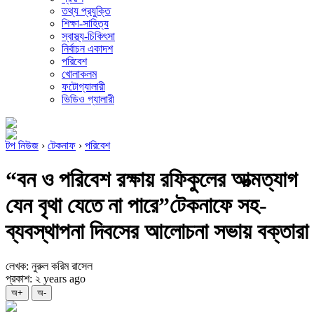
তথ্য প্রযুক্তি
শিক্ষা-সাহিত্য
স্বাস্থ্য-চিকিৎসা
নির্বাচন একাদশ
পরিবেশ
খোলাকলম
ফটোগ্যালারী
ভিডিও গ্যালারী
টপ নিউজ
›
টেকনাফ
›
পরিবেশ
“বন ও পরিবেশ রক্ষায় রফিকুলের আত্মত্যাগ
যেন বৃথা যেতে না পারে”টেকনাফে সহ-
ব্যবস্থাপনা দিবসের আলোচনা সভায় বক্তারা
লেখক: নুরুল করিম রাসেল
প্রকাশ: ২ years ago
অ+
অ-