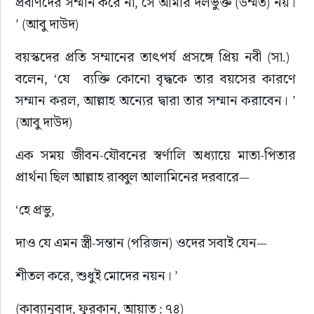
প্রবীণদের সম্মান করে না, সে আমার দলভুক্ত (উম্মত) নয়। 
’ (আবু দাউদ)
বয়স্কদের প্রতি সম্মানের তাৎপর্য প্রসঙ্গে প্রিয় নবী (সা.)  
বলেন, ‘যে  ব্যক্তি কোনো বৃদ্ধকে তার বয়সের কারণে 
সম্মান করল, আল্লাহ অন্যের দ্বারা তার সম্মান করাবেন। ’ 
(আবু দাউদ)
এক সময় জীবন-যৌবনের স্বর্ণালি অধ্যায়ে মাতা-পিতার 
প্রার্থনা ছিল আল্লাহ রাব্বুল আলামিনের দরবারে—
‘হে প্রভু,
দাও যে এমন স্ত্রী-সন্তান (পরিজন) ওদের সবাই যেন—
শীতল করে, শুধুই মোদের নয়ন। ’
(কাব্যানুবাদ, ফুরকান, আয়াত : ৭৪)