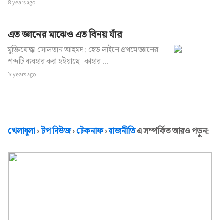
৪ years ago
এত জ্ঞানের মাঝেও এত বিনয় যাঁর
মুক্তিযোদ্ধা সোলতান আহমদ : হেড লাইনে প্রথমে জ্ঞানের
শব্দটি ব্যবহার করা হইয়াছে। কাহার ...
৮ years ago
খেলাধুলা
›
টপ নিউজ
›
টেকনাফ
›
রাজনীতি
এ সম্পর্কিত আরও পড়ুন: