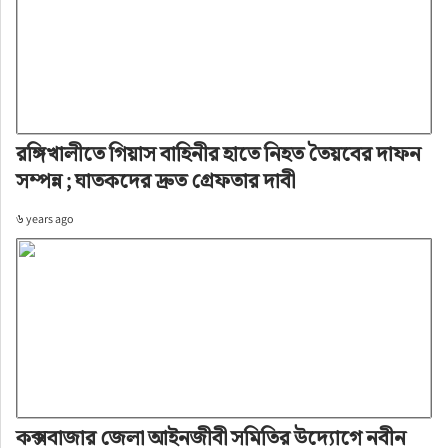
রঙ্গিখালীতে গিয়াস বাহিনীর হাতে নিহত তৈয়বের দাফন
সম্পন্ন ; ঘাতকদের দ্রুত গ্রেফতার দাবী
৬ years ago
কক্সবাজার জেলা আইনজীবী সমিতির উদ্যোগে নবীন