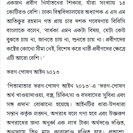
একজন প্রবীণ নির্যাতনের শিকার, যাঁরা সংখ্যায় ১৪ 
কোটিরও বেশি। ঢাকা বিশ্ববিদ্যালয়ের অধ্যাপক এ এস এম 
আতিকুর রহমান গত প্রায় চার দশক গবেষণায় বিবিসি 
বাংলাকে বলেন, ‘বার্ধক্য এমন একটা বিষয়, যেটা কেউ 
বুঝতে চায় না, জানতে চায় না, শুনতে চায় না। প্রবীণদের 
কষ্টের কোনো সীমা নেই, বিশেষ করে নারী প্রবীণদের ক্ষেত্রে 
এটি আরো বেশি। ’
ভরণ-পোষণ আইন ২০১৩
‘পিতামাতার ভরণ-পোষণ আইন ২০১৩’-এ ‘ভরণ-পোষণ 
অর্থ খাওয়াদাওয়া, বস্ত্র, চিকিৎসা ও বসবাসের সুবিধা এবং 
সঙ্গ প্রদান’ বোঝানো হয়েছে। আইনটির ধারা-উপধারা 
সন্তান কর্তৃক লঙ্ঘন, অপরাধ বলে গণ্য হবে এবং উক্তরূপ 
অপরাধের জন্য অনূর্ধ্ব এক লাখ টাকা অর্থদণ্ডে দণ্ডিত, 
অনাদায়ে তিন মাস কারাদণ্ডে দণ্ডিত হবে। প্রত্যাশা, 