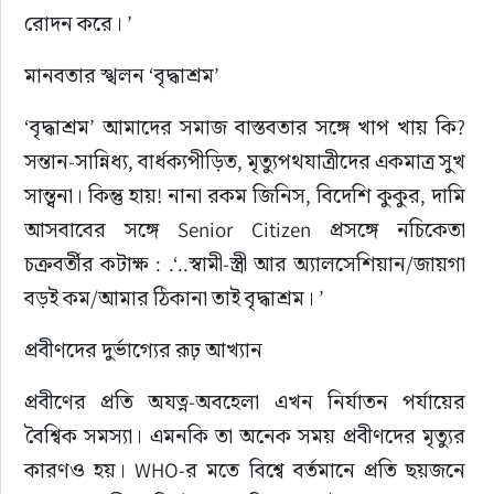
রোদন করে। ’
মানবতার স্খলন ‘বৃদ্ধাশ্রম’
‘বৃদ্ধাশ্রম’ আমাদের সমাজ বাস্তবতার সঙ্গে খাপ খায় কি? 
সন্তান-সান্নিধ্য, বার্ধক্যপীড়িত, মৃত্যুপথযাত্রীদের একমাত্র সুখ 
সান্ত্বনা। কিন্তু হায়! নানা রকম জিনিস, বিদেশি কুকুর, দামি 
আসবাবের সঙ্গে Senior Citizen প্রসঙ্গে নচিকেতা 
চক্রবর্তীর কটাক্ষ : .‘..স্বামী-স্ত্রী আর অ্যালসেশিয়ান/জায়গা 
বড়ই কম/আমার ঠিকানা তাই বৃদ্ধাশ্রম। ’
প্রবীণদের দুর্ভাগ্যের রূঢ় আখ্যান
প্রবীণের প্রতি অযত্ন-অবহেলা এখন নির্যাতন পর্যায়ের 
বৈশ্বিক সমস্যা। এমনকি তা অনেক সময় প্রবীণদের মৃত্যুর 
কারণও হয়। WHO-র মতে বিশ্বে বর্তমানে প্রতি ছয়জনে 