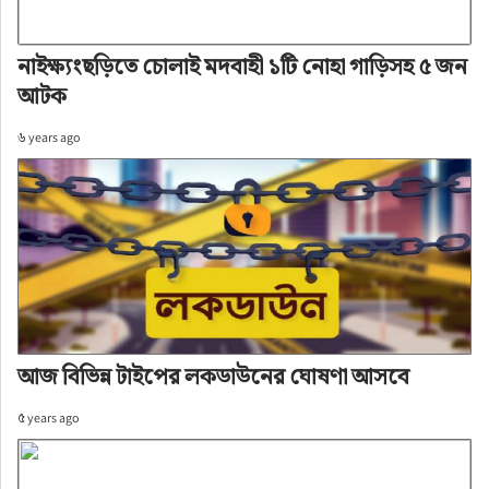
নাইক্ষ্যংছড়িতে চোলাই মদবাহী ১টি নোহা গাড়িসহ ৫ জন
আটক
৬ years ago
আজ বিভিন্ন টাইপের লকডাউনের ঘোষণা আসবে
৫ years ago