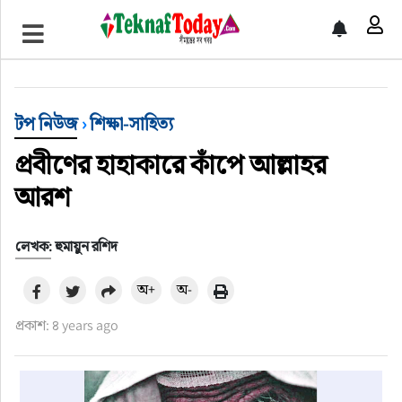
খেলাধুলা
বিনোদন
টপ নিউজ
›
শিক্ষা-সাহিত্য
অর্থ-বানিজ্য
প্রবীণের হাহাকারে কাঁপে আল্লাহর
অন্যান্য
আরশ
লেখক: হুমায়ুন রশিদ
অ+
অ-
প্রকাশ: ৪ years ago