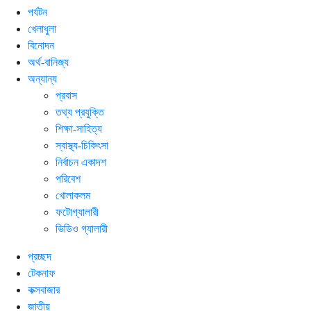
পর্যটন
খেলাধুলা
বিনোদন
অর্থ-বানিজ্য
অন্যান্য
প্রবাস
তথ্য প্রযুক্তি
শিক্ষা-সাহিত্য
স্বাস্থ্য-চিকিৎসা
নির্বাচন একাদশ
পরিবেশ
খোলাকলম
ফটোগ্যালারী
ভিডিও গ্যালারী
প্রচ্ছদ
টেকনাফ
কক্সবাজার
জাতীয়