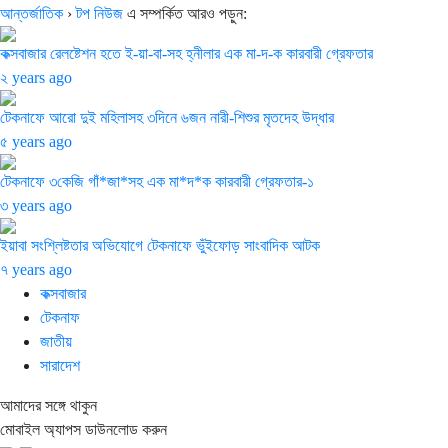
আন্তর্জাতিক
›
টপ নিউজ
এ সম্পর্কিত আরও পড়ুন:
কক্সবাজার রেলষ্টেশন হতে ই-য়া-বা-সহ হ্নীলার এক মা-দ-ক কারবারী গ্রেফতার
২ years ago
টেকনাফে আরো দুই মহিলাসহ ৩দিনে ৬জন নারী-শিশুর মৃতদেহ উদ্ধার
৫ years ago
টেকনাফে ৩কেজি গাঁ*জা*সহ এক মা*দ*ক কারবারী গ্রেফতার-১
৩ years ago
ইয়াবা সংশ্লিষ্টতার অভিযোগে টেকনাফে ভুঁইফোড় সাংবাদিক আটক
৭ years ago
কক্সবাজার
টেকনাফ
জাতীয়
সারাদেশ
আমাদের সঙ্গে থাকুন
মোবাইল অ্যাপস ডাউনলোড করুন