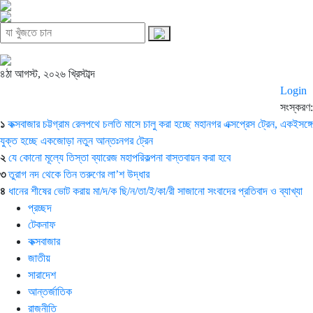
৪ঠা আগস্ট, ২০২৬ খ্রিস্টাব্দ
Login
সংস্করণ:
১
কক্সবাজার চট্টগ্রাম রেলপথে চলতি মাসে চালু করা হচ্ছে মহানগর এক্সপ্রেস ট্রেন, একইসঙ্গে
যুক্ত হচ্ছে একজোড়া নতুন আন্তঃনগর ট্রেন
২
যে কোনো মূল্যে তিস্তা ব্যারেজ মহাপরিকল্পনা বাস্তবায়ন করা হবে
৩
তুরাগ নদ থেকে তিন তরুণের লা’শ উদ্ধার
৪
ধানের শীষের ভোট করায় মা/দ/ক ছি/ন/তা/ই/কা/রী সাজানো সংবাদের প্রতিবাদ ও ব্যাখ্যা
প্রচ্ছদ
টেকনাফ
কক্সবাজার
জাতীয়
সারাদেশ
আন্তর্জাতিক
রাজনীতি