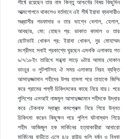
শীর্ষে রয়েছেন তার নাম কিন্তু আশ্চর্যের বিষয় কিছুদিন 
আত্মগোপনে থাকলেও বর্তমানে এই শীর্ষ ইয়াবা ব্যবসায়ীও 
সন্ত্রাসীর গডফাদার ও তার ভাগ্নে বেলাল, হেলাল, 
আবছার, মো: হোছন প্র: ডাকাত কামাল ও তার 
ছোটভাই খোকন প্র: ইয়াবা খোকন, নুর মোহাম্মদ 
মংগ্রীসহ সবাই প্রকাশ্যে ঘুরছেন এমনকি এলাকায় গত 
৯/৭/১৮ইং তারিখে সন্ধ্যা সাড়ে ৬টায় আমার দোকান 
ভাংচুর ও লুটপাটসহ ঐ সময় এলাকার নিরহ ব্যক্তি 
আসাদুজ্জামান শহীদের উপর হামলা পরে তাহাকে জিম্মি 
করে গ্রামের পল্লী চিকিৎসকের কাছে নিয়ে যায়। পরে 
পুলিশের এসআই নাজমুল আসাদুজ্জামান শহীদকে উদ্ধার 
করে টেকনাফ স্বাস্থ্য কমপ্লেক্স নিয়ে গিয়ে উন্নত 
চিকিৎসা করেন কিছুক্ষন পরে পুলিশ ঘটনাস্থল গিয়ে 
শহীদ আজিজুল হক মার্কিনের হত্যাকারীরা আবারো 
মার্কিনের বাড়ীতে এসে ৪/৫ রাউন্ড গুলি বর্ষন ও বিধবা 