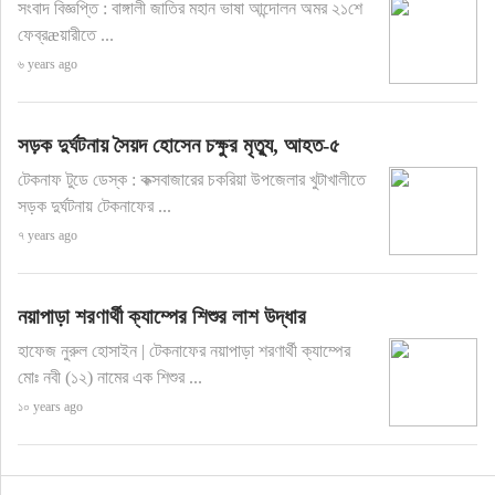
সংবাদ বিজ্ঞপ্তি : বাঙ্গালী জাতির মহান ভাষা আন্দোলন অমর ২১শে
ফেব্রæয়ারীতে ...
৬ years ago
সড়ক দুর্ঘটনায় সৈয়দ হোসেন চক্ষুর মৃত্যু, আহত-৫
টেকনাফ টুডে ডেস্ক : কক্সবাজারের চকরিয়া উপজেলার খুটাখালীতে
সড়ক দুর্ঘটনায় টেকনাফের ...
৭ years ago
নয়াপাড়া শরণার্থী ক্যাম্পের শিশুর লাশ উদ্ধার
হাফেজ নুরুল হোসাইন | টেকনাফের নয়াপাড়া শরণার্থী ক্যাম্পের
মোঃ নবী (১২) নামের এক শিশুর ...
১০ years ago