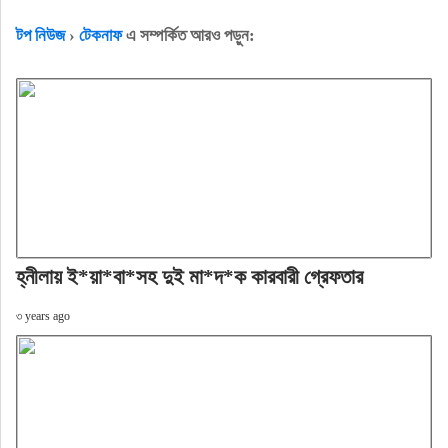
টপ নিউজ
›
টেকনাফ
এ সম্পর্কিত আরও পড়ুন:
হ্নীলায় ই*য়া*বা*সহ দুই মা*দ*ক কারবারী গ্রেফতার
৩ years ago