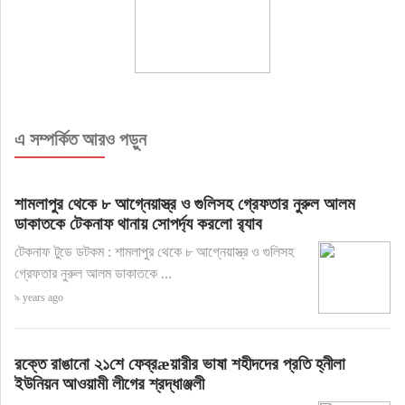
এ সম্পর্কিত আরও পড়ুন
শামলাপুর থেকে ৮ আগ্নেয়াস্ত্র ও গুলিসহ গ্রেফতার নুরুল আলম
ডাকাতকে টেকনাফ থানায় সোপর্দ্য করলো র‌্যাব
টেকনাফ টুডে ডটকম : শামলাপুর থেকে ৮ আগ্নেয়াস্ত্র ও গুলিসহ
গ্রেফতার নুরুল আলম ডাকাতকে ...
৯ years ago
রক্তে রাঙানো ২১শে ফেব্রæয়ারীর ভাষা শহীদদের প্রতি হ্নীলা
ইউনিয়ন আওয়ামী লীগের শ্রদ্ধাঞ্জলী