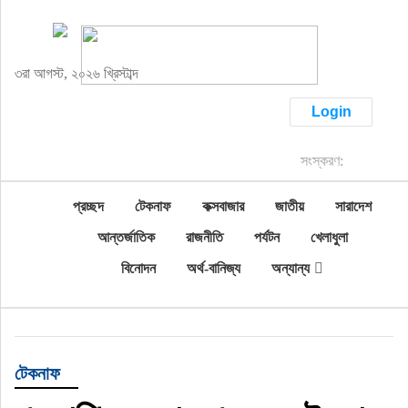
খেলাধুলা
৩রা আগস্ট, ২০২৬ খ্রিস্টাব্দ
বিনোদন
Login
অর্থ-বানিজ্য
সংস্করণ:
অন্যান্য
প্রচ্ছদ
টেকনাফ
কক্সবাজার
জাতীয়
সারাদেশ
আন্তর্জাতিক
রাজনীতি
পর্যটন
খেলাধুলা
বিনোদন
অর্থ-বানিজ্য
অন্যান্য
টেকনাফ