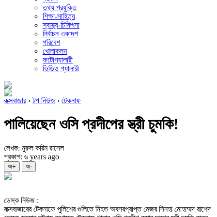
তথ্য প্রযুক্তি
শিক্ষা-সাহিত্য
স্বাস্থ্য-চিকিৎসা
নির্বাচন একাদশ
পরিবেশ
খোলাকলম
ফটোগ্যালারী
ভিডিও গ্যালারী
কক্সবাজার
›
টপ নিউজ
›
টেকনাফ
পালিয়েছেন ওসি প্রদীপের স্ত্রী চুমকি!
লেখক: নুরুল করিম রাসেল
প্রকাশ: ৬ years ago
অ+
অ-
ডেস্ক নিউজ :
কক্সবাজারের টেকনাফে পুলিশের গুলিতে নিহত অবসরপ্রাপ্ত মেজর সিনহা মোহাম্মদ রাশেদ