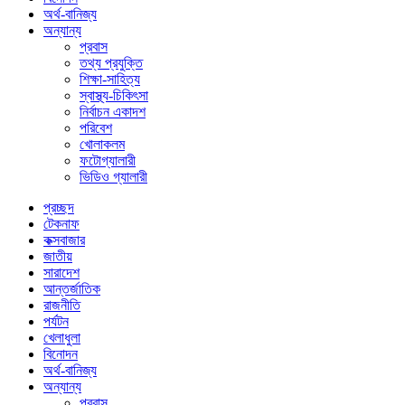
অর্থ-বানিজ্য
অন্যান্য
প্রবাস
তথ্য প্রযুক্তি
শিক্ষা-সাহিত্য
স্বাস্থ্য-চিকিৎসা
নির্বাচন একাদশ
পরিবেশ
খোলাকলম
ফটোগ্যালারী
ভিডিও গ্যালারী
প্রচ্ছদ
টেকনাফ
কক্সবাজার
জাতীয়
সারাদেশ
আন্তর্জাতিক
রাজনীতি
পর্যটন
খেলাধুলা
বিনোদন
অর্থ-বানিজ্য
অন্যান্য
প্রবাস