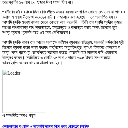
তার স্বামীর ১৬ লাখ ৫০ হাজার টাকা সঞ্চয় ছিল না।
প্রদীপের স্ত্রীর ব্যাংক হিসাব বিবরণীতে মৎস্য ব্যবসা সম্পর্কিত কোনো লেনদেন না পাওয়ার
কথাও মামলায় উল্লেখ করেছেন বাদী। এজাহারে বলা হয়েছে, এতে প্রমাণিত হয় যে,
আসামি চুমকি মৎস্য ব্যবসা থেকে কোনো আয় করেননি। তিনি তার স্বামী প্রদীপ কুমার
দাশের অপরাধলব্ধ অর্থ স্থানান্তর, হস্তান্তর ও রূপান্তর করার অসৎ উদ্দেশে ভুয়া
মৎস্য ব্যবসা প্রদর্শন করে ওই আয় দেখিয়েছেন।
আসামি চুমকি কারন তার আয়ের স্বপক্ষে কমিশন ব্যবসার লাইসেন্স, সরকারী কর্মকর্তার স্ত্রী
হিসেবে ব্যবসা করার জন্য যথাযথ কর্তৃপক্ষের অনুমতিপত্র, ব্যাংক হিসাবের লেনদেন বা
অন্য কোন প্রামাণ্য রেকর্ডপত্র সরবরাহ করতে পারেননি বলে মামলার বাদি এজাহারে
উল্লেখ করেন। সবমিলিয়ে ৩ কোটি ৯৫ লাখ ৫ হাজার ৬৩৫ টাকার সম্পদ জ্ঞাত
আয়বহির্ভূত আয়ের দায়ে এ মামলা করা হয়।
এ সম্পর্কিত আরও পড়ুন
স্লোভেনিয়ায় সাংবাদিক ও আইনজীবী নাতাসা পিরক মুসার প্রেসিডেন্ট নির্বাচিত