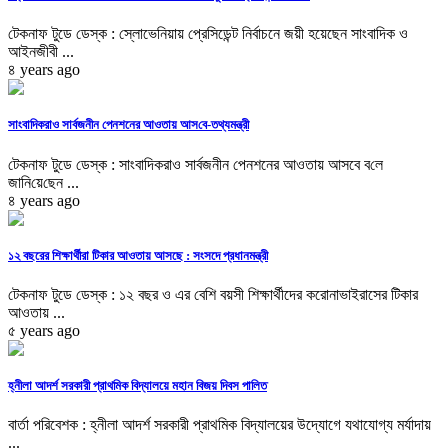
টেকনাফ টুডে ডেস্ক : স্লোভেনিয়ায় প্রেসিডেন্ট নির্বাচনে জয়ী হয়েছেন সাংবাদিক ও
আইনজীবী ...
৪ years ago
সাংবাদিকরাও সার্বজনীন পেনশনের আওতায় আস‌বে-তথ্যমন্ত্রী
টেকনাফ টুডে ডেস্ক : সাংবাদিকরাও সার্বজনীন পেনশনের আওতায় আসবে ব‌লে
জা‌নি‌য়ে‌ছেন ...
৪ years ago
১২ বছরের শিক্ষার্থীরা টিকার আওতায় আসছে : সংসদে প্রধানমন্ত্রী
টেকনাফ টুডে ডেস্ক : ১২ বছর ও এর বেশি বয়সী শিক্ষার্থীদের করোনাভাইরাসের টিকার
আওতায় ...
৫ years ago
হ্নীলা আদর্শ সরকারী প্রাথমিক বিদ্যালয়ে মহান বিজয় দিবস পালিত
বার্তা পরিবেশক : হ্নীলা আদর্শ সরকারী প্রাথমিক বিদ্যালয়ের উদ্যোগে যথাযোগ্য মর্যাদায়
...