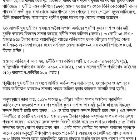
খানকে হত্যার ঘটনায় বরখাস্ত টেকনাফ থানার ওসি প্রদীপ কুমার দাশের স্ত্রী চুমকি কারন
পালিয়েছে। দুর্নীতি দমন কমিশনে (দুদক) মামলা হওয়ার পর থেকে তিনি কোতোয়ালী থানার
পাথরঘাটা লক্ষী কুঞ্জ বাসা থেকে আত্মগোপনে চলে গেছেন। তবে গোয়েন্দা সূত্র জানিয়েছে,
তিনি মাদারবাড়িস্থ নালাপাড়ায় প্রদীপ কুমার দাশের বড় বোনের বাসায় রয়েছেন।
২৩ আগস্ট ঘুষ দুর্নীতির মাধ্যমে অবৈধ সম্পদ অর্জনের প্রদীপ কুমার দাশ ও তার স্ত্রী
চুমকি কারনের বিরুদ্ধে মামলা করেছে দুর্নীতি দমন কমিশন (দুদক)। ৩ কোটি ৯৫ লাখ ৫
হাজার ৬৩৫ টাকার জ্ঞাত আয়বহির্ভূত আয়ের অভিযোগে দুদক চট্টগ্রাম সমন্বিত জেলা
কার্যালয়-১ এ মামলা দায়ের করেন সমন্বিত জেলা কার্যালয়-২ এর সহকারি পরিচালক মো.
রিয়াজ উদ্দিন।
মামলায় অভিযোগ আনা হয়, দুর্নীতি দমন কমিশন আইন, ২০০৪-এর ২৬(২)/২৭(১),
মানিলন্ডারিং প্রতিরোধ আইন, ২০১২ এর ৪(২), ১৯৪৭ সালের দুর্নীতি প্রতিরোধ আইনের
৫(২) ধারাসহ দণ্ডবিধির ১০৯ ধারায়।
প্রদীপের ঘুষ দুর্নীতির মাধ্যমে অর্জিত অর্থ-সম্পদ স্থানান্তর, হস্তান্তর ও রূপান্তর
করার অভিযোগ থাকলেও মামলায় শ্বশুর অজিত কুমার কারনকে আসামি করা হয়নি।
অনুসন্ধানে জানা যায়, ২০১৯ সালের ৯ এপ্রিল অবৈধ সম্পদ অর্জনের প্রাথমিক
অভিযোগের সত্যতা পাওয়ার পর প্রদীপ কুমার দাশ ও তার স্ত্রী চুমকি কারনের বিরুদ্ধে
সম্পদ বিবরণী জারি করে দুদক। ১২ মে তারা দুদকে সম্পদ বিবরণী জমা দেন। ওই সম্পদ
বিবরণীতে ৪ কোটি ২২ লাখ ৪৮ হাজার ৮৬৯ টাকার স্থাবর-অস্থাবর সম্পদ থাকার তথ্য
প্রকাশ করেন। এরমধ্যে দুদক সম্পদ বিবরণী যাচাই করে ১৩ লাখ ১৩ হাজার ১৭৫ টাকার
সম্পদের তথ্য গোপন করার তথ্য পান। একই সাথে ঘোষিত সব সম্পদ অর্জনের স্বপক্ষে
আয়ের কোন ডকুমেন্ট উপস্থাপন করতে পারেননি। এরমধ্যে ৩ কোটি ৯৫ লাখ ৫ হাজার
৬৩৫ টাকার সম্পদ জ্ঞাত আয়বহির্ভূত আয়ের মাধ্যমে অর্জন করেন বলে প্রমাণ পান দুদক।