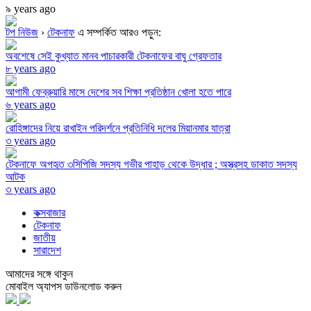
৯ years ago
টপ নিউজ
›
টেকনাফ
এ সম্পর্কিত আরও পড়ুন:
অবশেষে সেই কুখ্যাত মানব পাচারকারী টেকনাফের বাঘু গ্রেফতার
৮ years ago
আগামী ফেব্রুয়ারি মাসে দেশের সব শিক্ষা প্রতিষ্ঠান খোলা হতে পারে
৬ years ago
রোহিঙ্গাদের নিয়ে রাখাইন পরিদর্শনে প্রতিনিধি দলের মিয়ানমার যাত্রা
৩ years ago
টেকনাফে অপহৃত ৩সিপিজি সদস্য গভীর পাহাড় থেকে উদ্ধার ; অস্ত্রসহ ডাকাত সদস্য
আটক
৩ years ago
কক্সবাজার
টেকনাফ
জাতীয়
সারাদেশ
আমাদের সঙ্গে থাকুন
মোবাইল অ্যাপস ডাউনলোড করুন