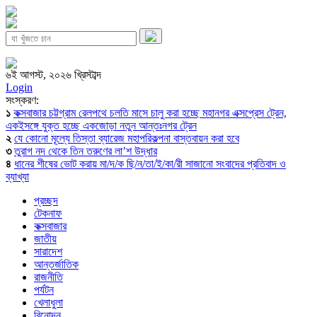
৬ই আগস্ট, ২০২৬ খ্রিস্টাব্দ
Login
সংস্করণ:
১
কক্সবাজার চট্টগ্রাম রেলপথে চলতি মাসে চালু করা হচ্ছে মহানগর এক্সপ্রেস ট্রেন,
একইসঙ্গে যুক্ত হচ্ছে একজোড়া নতুন আন্তঃনগর ট্রেন
২
যে কোনো মূল্যে তিস্তা ব্যারেজ মহাপরিকল্পনা বাস্তবায়ন করা হবে
৩
তুরাগ নদ থেকে তিন তরুণের লা’শ উদ্ধার
৪
ধানের শীষের ভোট করায় মা/দ/ক ছি/ন/তা/ই/কা/রী সাজানো সংবাদের প্রতিবাদ ও
ব্যাখ্যা
প্রচ্ছদ
টেকনাফ
কক্সবাজার
জাতীয়
সারাদেশ
আন্তর্জাতিক
রাজনীতি
পর্যটন
খেলাধুলা
বিনোদন