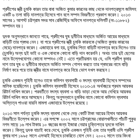
প্রদীপের স্ত্রী চুমকি কারন তার বাবা অজিত কুমার কারনের কাছ থেকে দানপত্রমূলে জমিসহ
একটি ৬ তলা বাড়ি দানপত্র হিসেবে পান বলে সম্পদ বিবরণীতে প্রকাশ করেন। ২০১৩
সালের ১ আগস্ট চট্টগ্রাম সদর সাব রেজিস্ট্রি অফিসে দানপত্র দলিলটি (নং-১১৮৮২)
সম্পাদন হয়।
দুদক অনুসন্ধানে জানতে পারে, প্রদীপের ঘুষ দুর্নীতির মাধ্যমে অর্জিত আয়ের মাধ্যমে
বাড়িটি তার শ্বশুর নেন। যা পরে প্রদীপের স্ত্রী চুমকি কারনকে (অজিত কুমার কারনের
মেয়ে) দানপত্র করেন। এজাহারে বলা হয়, চুমকির পিতা বাড়িটি দানপত্র করে দিলেও তার
(চুমকি) অন্য দুই ভাই ও এক বোনকে কোনো বাড়ি দান করেননি। অথচ তার দুই ছেলের
নামে উল্লেখযোগ্য কোনো সম্পদও নেই। এতে প্রতীয়মান হয় যে, ওসি প্রদীপ কুমার
দাশ তার ঘুষ ও দুর্নীতির মাধ্যমে অর্জিত সম্পদ গোপন করতে তার শ্বশুরের নামে বাড়ি
নির্মাণ করে পরে তার স্ত্রীর নামে দানপত্র করে নিয়ে ভোগ দখল করছেন।
চুমকি একজন গৃহিনী হলেও তাকে কমিশন ব্যবসায়ী ও মৎস্য ব্যবসায়ী হিসেবে সম্পদের
মালিক হয়েছিলেন। চুমকি কমিশন ব্যবসায়ী হিসেবে ২০১৩-১৪ অর্থবছরে প্রথম আয়কর
রিটার্ন দাখিল করেন। পরবর্তীতে মৎস্য ব্যবসা ও বাড়ি ভাড়া থেকে আয় দেখিয়ে আয়কর
রিটার্ন দাখিল করে আসছেন। কিন্তু অনুসন্ধানে চুমকির নামে কোনো কমিশন ব্যবসার
অস্তিত্ব পাওয়া যায়নি মামলা এজাহারে উল্লেখ রয়েছে।
২০১৩ সাল পর্যন্ত চুমকি মৎস্য ব্যবসা থেকে দেড় কোটি টাকা আয়ের হিসাব আয়কর
বিবরণীতে উল্লেখ করেন। এর সপক্ষে ২০০২ সালে চট্টগ্রামের বোয়ালখালীতে পাঁচটি পুকুর
নগদ সাড়ে ১৬ লাখ টাকায় ১০ বছরের জন্য ইজারা নেয়ার চুক্তিপত্র দুদকে দাখিল
করেন। কিন্তু দুদক যাচাই করে দেখে, চুমকি একজন গৃহিনী এবং তার স্বামী ওসি প্রদীপ
কুমার দাশ ১৯৯৫ সালে এসআই হিসেবে চাকরিতে যোগ দেন। ২০০২ সালে তার কিংবা