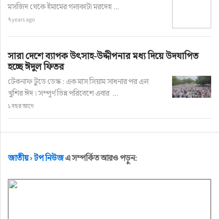
মসজিদ থেকে ইমামের গলাকাটা মরদেহ ...
৭ years ago
সারা দেশে ব্যাপক উৎসাহ-উদ্দীপনার মধ্য দিয়ে উদযাপিত
হচ্ছে ঈদুল ফিতর
টেকনাফ টুডে ডেস্ক : এক মাস সিয়াম সাধনার পর এল
খুশির ঈদ। সম্পূর্ণ ভিন্ন পরিবেশে এবার ...
১ বছর আগে
জাতীয়
›
টপ নিউজ
এ সম্পর্কিত আরও পড়ুন: