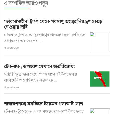
এ সম্পর্কিত আরও পড়ুন
‘ভারসাম্যহীন’ ট্রাম্প থেকে পরমাণু অস্ত্রের নিয়ন্ত্রণ কেড়ে
নেওয়ার দাবি
টেকনাফ টুডে ডেস্ক : যুক্তরাষ্ট্রের পার্লামেন্ট ভবন ক্যাপিটলে
সমর্থকদের তাণ্ডবের পর ...
৬ years ago
টেকনাফ ; অপহরণ যেখানে অপ্রতিরোধ্য
সংশ্লিষ্ট সূত্রে জানা গেছে, গত ৭ মাসে এই উপজেলায়
বাংলাদেশি ও রোহিঙ্গাসহ অন্তত ৭৯ ...
৩ years ago
নারায়ণগঞ্জে মসজিদে ইমামের গলাকাটা লাশ
টেকনাফ টুডে ডেস্ক : নারায়ণগঞ্জের সোনারগাঁ উপজেলায়