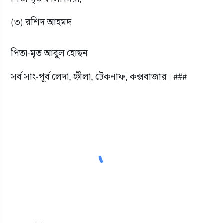
(৩) রশিদ আহমদ
পিতা-মৃত আবুল হোছন
সর্ব সাং-পূর্ব লেদা, হ্নীলা, টেকনাফ, কক্সবাজার। ###