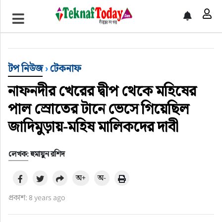
খেলাধুলা
বিনোদন
টপ নিউজ
›
টেকনাফ
অর্থ-বানিজ্য
নাফনদীর খেরের দ্বীপ থেকে মহিষের
অন্যান্য
পাল স্রোতের টানে ভেসে গিয়েছিল
জাদিমুড়ায়-মহিষ মালিকদের দাবী
লেখক: হুমায়ুন রশিদ
অ+
অ-
প্রকাশ: ৪ years ago