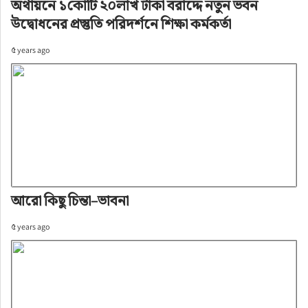
অর্থায়নে ১কোটি ২০লাখ টাকা বরাদ্দে নতুন ভবন
উদ্বোধনের প্রস্তুতি পরিদর্শনে শিক্ষা কর্মকর্তা
৫ years ago
আরো কিছু চিন্তা–ভাবনা
৫ years ago