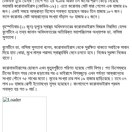
টেকনাফ টুডে ডেস্ক : দেশে গত ২৪ ঘণ্টায় আরও ৩৭ জনের প্রাণ কেড়ে নিয়েছে
মহামারি করোনাভাইরাস (কোভিড-১৯)। এতে করোনায় মোট মারা গেলেন এক হাজার ৪৯
জন। একই সময়ে আক্রান্ত হিসেবে শনাক্ত হয়েছেন আরও তিন হাজার ১৮৭ জন।
ফলে করোনায় মোট আক্রান্তের সংখ্যা দাঁড়াল ৭৮ হাজার ৫২ জনে।
বৃহস্পতিবার (১১ জুন) দুপুরে স্বাস্থ্য অধিদফতরের করোনাভাইরাস বিষয়ক নিয়মিত হেলথ
বুলেটিনে এ তথ্য জানান অধিদফতরের অতিরিক্ত মহাপরিচালক অধ্যাপক ডা. নাসিমা
সুলতানা।
বুলেটিনে ডা. নাসিমা সুলতানা বলেন, করোনাভাইরাস থেকে সুরক্ষিত থাকতে সবাইকে সাবান
দিয়ে হাত ধোয়া, মুখে মাস্ক পরাসহ স্বাস্থ্যবিধি মেনে চলতে হবে। নিজের সুরক্ষা নিজের
হাতে।
করোনাভাইরাসের ছোবলে এখন মৃত্যুপুরীতে পরিণত হয়েছে গোটা বিশ্ব। গত ডিসেম্বরে
চীনের উহান শহর থেকে ছড়ানোর পর এ ভাইরাসে বিশ্বজুড়ে এখন পর্যন্ত আক্রান্তের
সংখ্যা পৌনে ৭৫ লাখের মতো। মৃতের সংখ্যা চার লাখ ১৯ হাজার ছাড়িয়েছে। তবে ৩৭
লাখ ৮৮ হাজার রোগী ইতোমধ্যে সুস্থ হয়েছেন। বাংলাদেশে করোনাভাইরাস প্রথম
শনাক্ত হয় গত ৮ মার্চ।