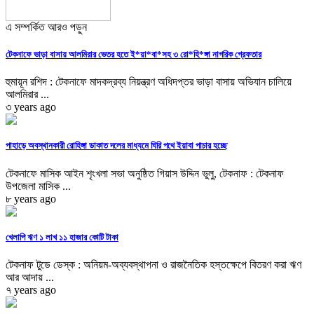
এ সম্পর্কিত আরও পড়ুন
টেকনাফে ভাড়া বাসায় আলমিরার ভেতর হতে ই*য়া*বা*সহ ৩ রো*হি*ঙ্গা নাগরিক গ্রেফতার
হুমায়ূন রশিদ : টেকনাফে মাদকদ্রব্য নিয়ন্ত্রণ অধিদপ্তর ভাড়া বাসায় অভিযান চালিয়ে
আলমিরার ...
৩ years ago
পাহাড়ে অবস্থানকারী রোহিঙ্গা ডাকাত দলের মাধ্যমে ঘিরি পথে ইয়াবা পাচার হচ্ছে
টেকনাফে মাসিক আইন শৃংখলা সভা অনুষ্ঠিত গিয়াস উদ্দিন ভুলু, টেকনাফ : টেকনাফ
উপজেলা মাসিক ...
৮ years ago
খেলাপি ঋণ ১ লাখ ১১ হাজার কোটি টাকা
টেকনাফ টুডে ডেস্ক : অনিয়ম-অব্যবস্থাপনা ও রাজনৈতিক হস্তক্ষেপে বিতরণ করা ঋণ
আর আদায় ...
৭ years ago