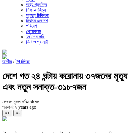
তথ্য প্রযুক্তি
শিক্ষা-সাহিত্য
স্বাস্থ্য-চিকিৎসা
নির্বাচন একাদশ
পরিবেশ
খোলাকলম
ফটোগ্যালারী
ভিডিও গ্যালারী
জাতীয়
›
টপ নিউজ
দেশে গত ২৪ ঘন্টায় করোনায় ৩৭জনের মৃত্যু
এবং নতুন সনাক্ত-৩১৮৭জন
লেখক: নুরুল করিম রাসেল
প্রকাশ: ৬ years ago
অ+
অ-