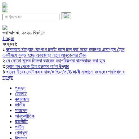
৩রা আগস্ট, ২০২৬ খ্রিস্টাব্দ
Login
সংস্করণ:
১
কক্সবাজার চট্টগ্রাম রেলপথে চলতি মাসে চালু করা হচ্ছে মহানগর এক্সপ্রেস ট্রেন,
একইসঙ্গে যুক্ত হচ্ছে একজোড়া নতুন আন্তঃনগর ট্রেন
২
যে কোনো মূল্যে তিস্তা ব্যারেজ মহাপরিকল্পনা বাস্তবায়ন করা হবে
৩
তুরাগ নদ থেকে তিন তরুণের লা’শ উদ্ধার
৪
ধানের শীষের ভোট করায় মা/দ/ক ছি/ন/তা/ই/কা/রী সাজানো সংবাদের প্রতিবাদ ও
ব্যাখ্যা
প্রচ্ছদ
টেকনাফ
কক্সবাজার
জাতীয়
সারাদেশ
আন্তর্জাতিক
রাজনীতি
পর্যটন
খেলাধুলা
বিনোদন