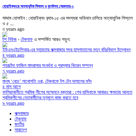
হোয়াইক্যংয়ে অত্যাধুনিক পিস্তল ও বুলেটসহ গ্রেফতার-২
সাদ্দাম হোসাইন : হোয়াইক্যং র‌্যাব-১৫ এর সদস্যরা অভিযান চালিয়ে অত্যাধুনিক পিস্তল
ও ৫ ...
৩ years ago
টপ নিউজ
›
টেকনাফ
এ সম্পর্কিত আরও পড়ুন:
ইউএনএইচসিআর-এর সহায়তায় কক্সবাজার সদর হাসপাতালের নতুন বহিঃবিভাগ উদ্বোধন
৪ years ago
পহরচাঁদা ফাজিল মাদরাসার সংবর্ধনা ও পুরস্কার বিতরন সম্পন্ন
৭ years ago
মানুষ ‘বেচে’ লাখোপতি ওরা, টেকনাফে টপ টেন দালালের ফাঁদ
৪ মাস আগে
ফাসিয়াখালীতে শ্রমিক লীগের সম্মেলনে বক্তারা : শেখ হাসিনাকে আবারও ক্ষমতায় আনতে
শ্রমিকলীগের নেতাকর্মীদের তৃনমুলে কাজ করতে হবে
৯ years ago
কক্সবাজার
টেকনাফ
জাতীয়
সারাদেশ