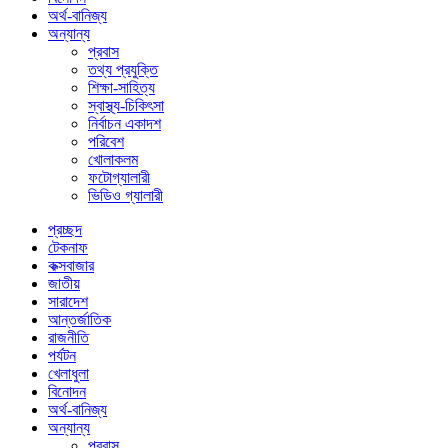
অর্থ-বানিজ্য
অন্যান্য
প্রবাস
তথ্য প্রযুক্তি
শিক্ষা-সাহিত্য
স্বাস্থ্য-চিকিৎসা
নির্বাচন একাদশ
পরিবেশ
খোলাকলম
ফটোগ্যালারী
ভিডিও গ্যালারী
প্রচ্ছদ
টেকনাফ
কক্সবাজার
জাতীয়
সারাদেশ
আন্তর্জাতিক
রাজনীতি
পর্যটন
খেলাধুলা
বিনোদন
অর্থ-বানিজ্য
অন্যান্য
প্রবাস