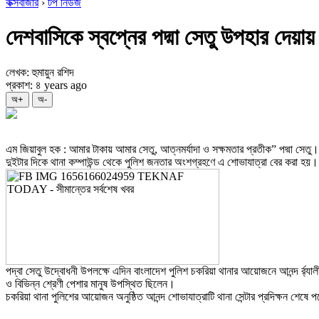
কক্সবাজার
›
টপ নিউজ
দেশবাসিকে স্বপ্নের পদ্মা সেতু উপহার দেয়ায় 
লেখক: হুমায়ুন রশিদ
প্রকাশ: ৪ years ago
অ+
অ-
এম জিয়াবুল হক : আমার টাকায় আমার সেতু, আত্নমর্যাদা ও সক্ষমতার প্রতীক” পদ্মা সেতু। দ
দুইটার দিকে থানা কম্পাউন্ড থেকে পুলিশ জনতার অংশগ্রহণে এ শোভাযাত্রা বের করা হয়।
পদ্বা সেতু উদ্বোধনী উপলক্ষে এদিন বাংলাদেশ পুলিশ চকরিয়া থানার আয়োজনে আনন্দ র্র্যালীত
ও বিভিন্ন শ্রেণী পেশার মানুষ উপস্থিত ছিলেন।
চকরিয়া থানা পুলিশের আয়োজন অনুষ্ঠিত আনন্দ শোভাযাত্রাটি থানা সেন্টার প্রদিক্ষন শেষে