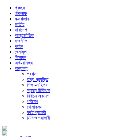
প্রচ্ছদ
টেকনাফ
কক্সবাজার
জাতীয়
সারাদেশ
আন্তর্জাতিক
রাজনীতি
পর্যটন
খেলাধুলা
বিনোদন
অর্থ-বানিজ্য
অন্যান্য
প্রবাস
তথ্য প্রযুক্তি
শিক্ষা-সাহিত্য
স্বাস্থ্য-চিকিৎসা
নির্বাচন একাদশ
পরিবেশ
খোলাকলম
ফটোগ্যালারী
ভিডিও গ্যালারী