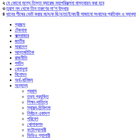
২
যে কোনো মূল্যে তিস্তা ব্যারেজ মহাপরিকল্পনা বাস্তবায়ন করা হবে
৩
তুরাগ নদ থেকে তিন তরুণের লা’শ উদ্ধার
৪
ধানের শীষের ভোট করায় মা/দ/ক ছি/ন/তা/ই/কা/রী সাজানো সংবাদের প্রতিবাদ ও ব্যাখ্যা
প্রচ্ছদ
টেকনাফ
কক্সবাজার
জাতীয়
সারাদেশ
আন্তর্জাতিক
রাজনীতি
পর্যটন
খেলাধুলা
বিনোদন
অর্থ-বানিজ্য
অন্যান্য
প্রবাস
তথ্য প্রযুক্তি
শিক্ষা-সাহিত্য
স্বাস্থ্য-চিকিৎসা
নির্বাচন একাদশ
পরিবেশ
খোলাকলম
ফটোগ্যালারী
ভিডিও গ্যালারী