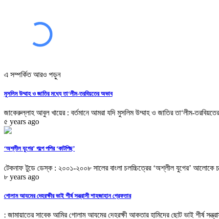
এ সম্পর্কিত আরও পড়ুন
মুসলিম উম্মাহ ও জাতির মধ্যে তা‘লীম-তরবিয়তের অভাব
জাকেরুল্লাহ আবুল খায়ের : বর্তমানে আমরা যদি মুসলিম উম্মাহ ও জাতির তা‘লীম-তরবিয়তের
৫ years ago
‘অশ্লীল যুগের’ গল্পে পপির ‘কাটপিছ’
টেকনাফ টুডে ডেস্ক : ২০০১-২০০৮ সালের বাংলা চলচ্চিত্রের ‘অশ্লীল যুগের’ আলোকে চলচ
৮ years ago
গোলাম আযমের দেহরক্ষীর ভাই শীর্ষ সন্ত্রাসী শাহজাহান গ্রেফতার
: জামায়াতের সাবেক আমির গোলাম আযমের দেহরক্ষী আকতার হামিদের ছোট ভাই শীর্ষ সন্ত্রাস