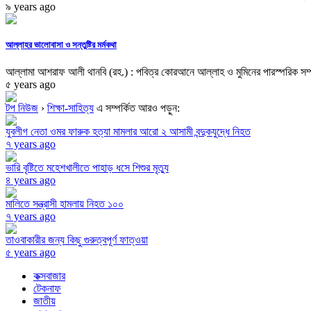
৯ years ago
আল্লাহর ভালোবাসা ও সন্তুষ্টির মর্মকথা
আল্লামা আশরাফ আলী থানবি (রহ.) : পবিত্র কোরআনে আল্লাহ ও মুমিনের পারস্পরিক সম্পর
৫ years ago
টপ নিউজ
›
শিক্ষা-সাহিত্য
এ সম্পর্কিত আরও পড়ুন:
যুবলীগ নেতা ওমর ফারুক হত্যা মামলার আরো ২ আসামী বন্দুকযুদ্ধে নিহত
৭ years ago
ভারি বৃষ্টিতে মহেশখালীতে পাহাড় ধসে শিশুর মৃত্যু
৪ years ago
মালিতে সন্ত্রাসী হামলায় নিহত ১০০
৭ years ago
তাওবাকারীর জন্য কিছু গুরুত্বপূর্ণ ফাত্ওয়া
৫ years ago
কক্সবাজার
টেকনাফ
জাতীয়