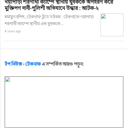
নয়াপাড়া শরণার্থী ক্যাম্পে স্থানীয় যুবককে অপহরণ করে
মুক্তিপণ দাবী-পুলিশী অভিযানে উদ্ধার : আটক-২
হুমায়ুন রশিদ, টেকনাফ টুডে ডটকম : টেকনাফে নয়াপাড়া
শরণার্থী ক্যাম্পে স্থানীয় এক যুবককে ...
৮ years ago
টপ নিউজ
›
টেকনাফ
এ সম্পর্কিত আরও পড়ুন: