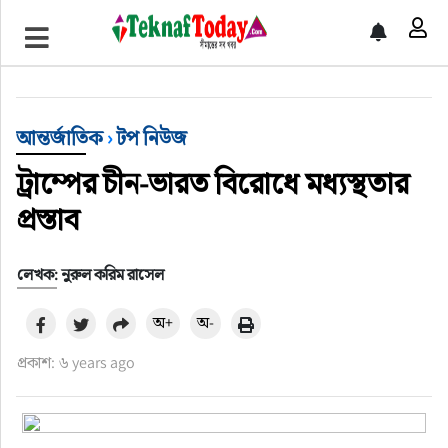
খেলাধুলা
বিনোদন
আন্তর্জাতিক
›
টপ নিউজ
অর্থ-বানিজ্য
ট্রাম্পের চীন-ভারত বিরোধে মধ্যস্থতার
অন্যান্য
প্রস্তাব
লেখক: নুরুল করিম রাসেল
অ+
অ-
প্রকাশ: ৬ years ago