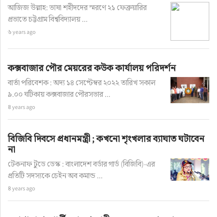
আজিজ উল্লাহ: ভাষা শহীদদের স্মরণে ২১ ফেব্রুয়ারির
প্রভাতে চট্টগ্রাম বিশ্ববিদ্যালয় ...
৬ years ago
কক্সবাজার পৌর মেয়রের কউক কার্যালয় পরিদর্শন
বার্তা পরিবেশক : অদ্য ১৪ সেপ্টেম্বর ২০২২ তারিখ সকাল
৯.০০ ঘটিকায় কক্সবাজার পৌরসভার ...
৪ years ago
বিজিবি দিবসে প্রধানমন্ত্রী ; কখনো শৃংখলার ব্যাঘাত ঘটাবেন
না
টেকনাফ টুডে ডেস্ক : বাংলাদেশ বর্ডার গার্ড (বিজিবি)-এর
প্রতিটি সদস্যকে চেইন অব কমান্ড ...
৪ years ago