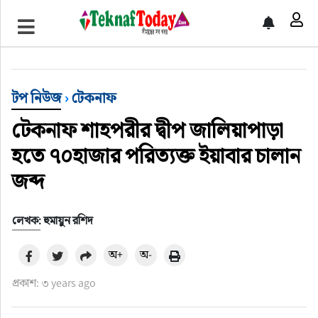
খেলাধুলা
বিনোদন
টপ নিউজ
›
টেকনাফ
অর্থ-বানিজ্য
টেকনাফ শাহপরীর দ্বীপ জালিয়াপাড়া
অন্যান্য
হতে ৭০হাজার পরিত্যক্ত ইয়াবার চালান
জব্দ
লেখক: হুমায়ুন রশিদ
অ+
অ-
প্রকাশ: ৩ years ago