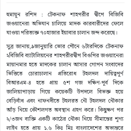
হুমায়ূন রশিদ : টেকনাফ শাহপরীর দ্বীপে বিজিবি 
জওয়ানেরা অভিযান চালিয়ে মাদক কারবারীদের ফেলে 
যাওয়া পরিত্যক্ত ৭০হাজার ইয়াবার চালান জব্দ করেছে।
সুত্র জানায়,৯জানুয়ারি ভোর পৌনে ৬টারদিকে টেকনাফ 
২বিজিবি ব্যাটালিয়নের শাহপরীরদ্বীপ বিওপির জওয়ানেরা 
মায়ানমার হতে মাদকের চালান আসার গোপন সংবাদের 
ভিত্তিতে চোরাচালান প্রতিরোধ টহলদল দায়িত্বপূর্ণ 
বিআরএম-৪ হতে প্রায় ৫শ গজ দক্ষিণ-পূর্ব দিকে 
জালিয়াপাড়ায় গিয়ে কয়েকটি উপদলে বিভক্ত হয়ে 
বেড়িবাঁধ এবং নাফনদীতে টহলরত নৌ টহলদল নৌকার 
আঁড় নিয়ে কৌশলগত অবস্থান গ্রহণ করে। কিছুক্ষণ পর 
২/৩জন ব্যক্তি একটি কাঠের নৌকা নিয়ে সীমান্তের শূণ্য 
লাইন হতে প্রায় ১.৬ কিঃ মিঃ বাংলাদেশের অভ্যন্তরে 