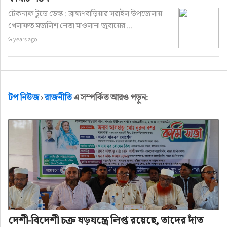
টেকনাফ টুডে ডেস্ক : ব্রাহ্মণবাড়িয়ার সরাইল উপজেলায়
খেলাফত মজলিশ নেতা মাওলানা জুবায়ের ...
৬ years ago
টপ নিউজ
›
রাজনীতি
এ সম্পর্কিত আরও পড়ুন:
দেশী-বিদেশী চক্র ষড়যন্ত্রে লিপ্ত রয়েছে, তাদের দাঁত