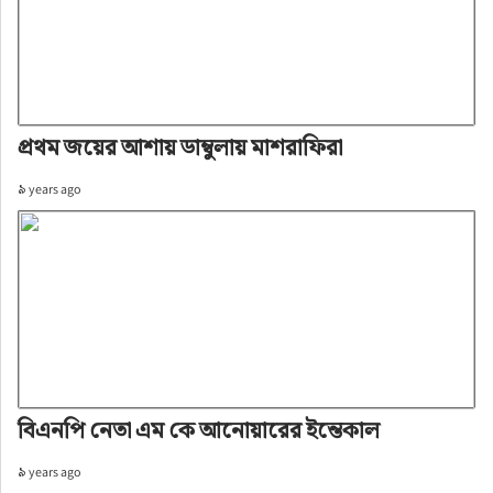
প্রথম জয়ের আশায় ডাম্বুলায় মাশরাফিরা
৯ years ago
বিএনপি নেতা এম কে আনোয়ারের ইন্তেকাল
৯ years ago