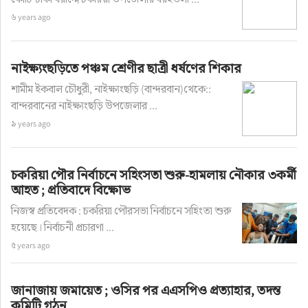
৬ years ago
নাইক্ষ্যংছড়িতে পঞ্চম শ্রেণীর ছাত্রী ধর্ষণের শিকার
শামীম ইকবাল চৌধুরী, নাইক্ষ্যংছড়ি (বান্দরবান)থেকে::
বান্দরবানের নাইক্ষ্যংছড়ি উপজেলার ...
৯ years ago
চকরিয়া পৌর নির্বাচনে সহিংসতা শুরু-হামলায় নৌকার ৩কর্মী
আহত ; প্রতিবাদে বিক্ষোভ
নিজস্ব প্রতিবেদক : চকরিয়া পৌরসভা নির্বাচনে সহিংতা শুরু
হয়েছে। নির্বাচনী প্রচারণা ...
৫ years ago
জানাজায় জমায়েত ; ওসির পর এএসপিও প্রত্যাহার, তদন্ত
কমিটি গঠন