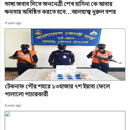
ভাঙ্গা জবাব দিতে জননেত্রী শেখ হাসিনা কে আবার
ক্ষমতায় অধিষ্ঠিত করতে হবে…আলহাজ্ব নুরুল বশর
৩ years ago
টেকনাফ পৌর শহরে ১৩হাজার ৭শ ইয়াবা ফেলে
পালালো পাচারকারী
৫ years ago