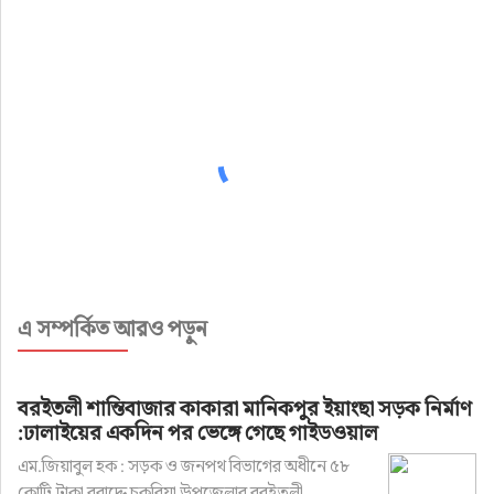
এ সম্পর্কিত আরও পড়ুন
বরইতলী শান্তিবাজার কাকারা মানিকপুর ইয়াংছা সড়ক নির্মাণ
:ঢালাইয়ের একদিন পর ভেঙ্গে গেছে গাইডওয়াল
এম.জিয়াবুল হক : সড়ক ও জনপথ বিভাগের অধীনে ৫৮
কোটি টাকা বরাদ্দে চকরিয়া উপজেলার বরইতলী ...