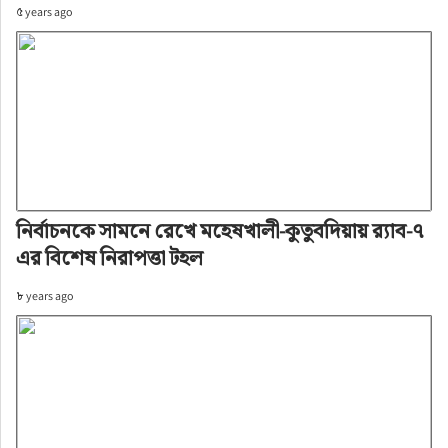
৫ years ago
নির্বাচনকে সামনে রেখে মহেষখালী-কুতুবদিয়ায় র‌্যাব-৭
এর বিশেষ নিরাপত্তা টহল
৮ years ago