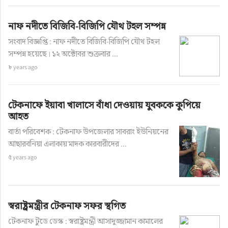
নাফ নদীতে বিজিবি-বিজিপি যৌথ টহল সম্পন্ন
সংবাদ বিজ্ঞপ্তি : নাফ নদীতে বিজিবি-বিজিপি যৌথ টহল
সম্পন্ন হয়েছে। ১২ অক্টোবর শুক্রবার ...
৮ years ago
টেকনাফে ইয়াবা খালাসে বাঁধা দেওয়ায় যুবককে কুপিয়ে
আহত
বার্তা পরিবেশক : টেকনাফ উপজেলার সাবরাং ইউনিয়নের
আছারবনিয়া এলাকায় মাদক কারবারীদের ...
৫ years ago
স্বরাষ্ট্রমন্ত্রীর টেকনাফ সফর স্থগিত
টেকনাফ টুডে ডেস্ক : স্বরাষ্ট্রমন্ত্রী আসাদুজ্জামান কামালের