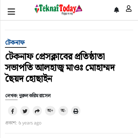
খেলাধুলা
বিনোদন
টেকনাফ
অর্থ-বানিজ্য
টেকনাফ প্রেসক্লাবের প্রতিষ্ঠাতা
অন্যান্য
সভাপতি আলহাজ্ব মাওঃ মোহাম্মদ
ছৈয়দ হোছাইন
লেখক: নুরুল করিম রাসেল
অ+
অ-
প্রকাশ: ৬ years ago