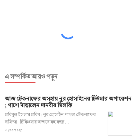
এ সম্পর্কিত আরও পড়ুন
আজ টেকনাফের অসহায় নুর হোসাইনের টিউমার অপারেশন
; পাশে দাঁড়ালেন দানবীর মিলকি
হাবিবুল ইসলাম হাবিব : নুর হোসাইন পাগলা টেকনাফের
বাসিন্দা। চিকিৎসার অভাবে বহু বছর ...
৬ years ago