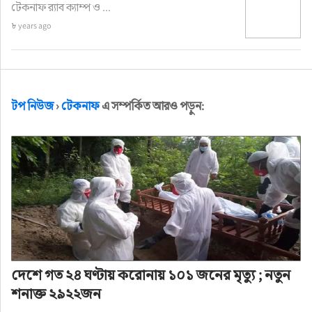
টেকনাফ র‌্যাব ক্যাম্প ও ...
৮ years ago
টপ নিউজ
›
টেকনাফ
এ সম্পর্কিত আরও পড়ুন:
দেশে গত ২৪ ঘণ্টায় করোনায় ১০১ জনের মৃত্যু ; নতুন
শনাক্ত ২৯২২জন