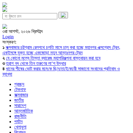
৩রা আগস্ট, ২০২৬ খ্রিস্টাব্দ
Login
সংস্করণ:
১
কক্সবাজার চট্টগ্রাম রেলপথে চলতি মাসে চালু করা হচ্ছে মহানগর এক্সপ্রেস ট্রেন,
একইসঙ্গে যুক্ত হচ্ছে একজোড়া নতুন আন্তঃনগর ট্রেন
২
যে কোনো মূল্যে তিস্তা ব্যারেজ মহাপরিকল্পনা বাস্তবায়ন করা হবে
৩
তুরাগ নদ থেকে তিন তরুণের লা’শ উদ্ধার
৪
ধানের শীষের ভোট করায় মা/দ/ক ছি/ন/তা/ই/কা/রী সাজানো সংবাদের প্রতিবাদ ও
ব্যাখ্যা
প্রচ্ছদ
টেকনাফ
কক্সবাজার
জাতীয়
সারাদেশ
আন্তর্জাতিক
রাজনীতি
পর্যটন
খেলাধুলা
বিনোদন