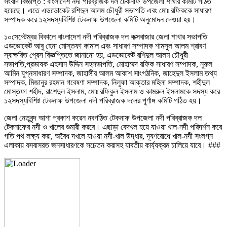
সংবাদ বিজ্ঞপ্তি : বাংলাদেশ নদী পরিব্রাজক দল টেকনাফ উপজেলা শাখার কমিটি গঠিত
হয়েছে। এতে এডভোকেট রশিদুল আলম চৌধুরী সভাপতি এবং মোঃ রফিককে সাধারণ
সম্পাদক করে ১২সদস্যবিশিষ্ট টেকনাফ উপজেলা কমিটি অনুমোদন দেওয়া হয়।
১০সেপ্টেম্বর বিকালে বাংলাদেশ নদী পরিব্রাজক দল কক্সবাজার জেলা শাখার সভাপতি
এডভোকেট আবু হেনা মোস্তফা কামাল এবং সাধারণ সম্পাদক শামসুল আলম শ্রাবণ
স্বাক্ষরিত প্রেস বিজ্ঞপ্তিতে জানানো হয়, এডভোকেট রশিদুল আলম চৌধুরী
সভাপতি,প্রভাষক এহসান উদ্দিন সহসভাপতি, মোহাম্মদ রফিক সাধারণ সম্পাদক, নুরুল
আমিন যুগ্নসাধারণ সম্পাদক, জাহাঙ্গীর আলম আকাশ সাংগঠনিক, জাহেদুল ইসলাম তথ্য
সম্পাদক, মিজানুর রহমান গবেষণা সম্পাদক, নিলুফা আক্তার মহিলা সম্পাদক, শহীদুল
মোস্তফা শহীদ, রাশেদুল ইসলাম, মোঃ রফিকুল ইসলাম ও কামরুল ইসলামকে সদস্য করে
১২সদস্যবিশিষ্ট টেকনাফ উপজেলা নদী পরিব্রাজক দলের পূর্ণাঙ্গ কমিটি গঠিত হয়।
জেলা নেতৃবৃন্দ আশা প্রকাশ করেন নবগঠিত টেকনাফ উপজেলা নদী পরিব্রাজক দল
টেকনাফের নদী ও খালের শুমারী করবে। এছাড়া বেদখল হয়ে যাওয়া খাল-নদী পরিদর্শন করে
গতি পথ লক্ষ্য করা, অবৈধ দখলে যাওয়া নদী-খাল উদ্ধার, দূষণরোধে খাল-নদী সংলগ্ন
এলাকায় বসবাসরত জনসাধারণকে সচেতন করাসহ যাবতীয় কার্য্যক্রম চালিয়ে যাবে। ###