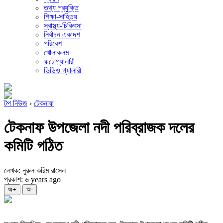
তথ্য প্রযুক্তি
শিক্ষা-সাহিত্য
স্বাস্থ্য-চিকিৎসা
নির্বাচন একাদশ
পরিবেশ
খোলাকলম
ফটোগ্যালারী
ভিডিও গ্যালারী
টপ নিউজ
›
টেকনাফ
টেকনাফ উপজেলা নদী পরিব্রাজক দলের
কমিটি গঠিত
লেখক: নুরুল করিম রাসেল
প্রকাশ: ৬ years ago
অ+
অ-