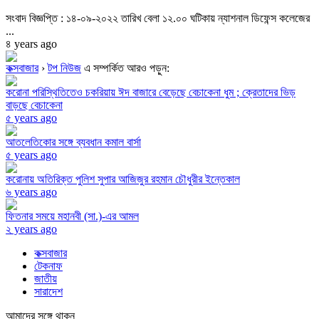
সংবাদ বিজ্ঞপ্তি : ১৪-০৯-২০২২ তারিখ বেলা ১২.০০ ঘটিকায় ন্যাশনাল ডিফেন্স কলেজের
...
৪ years ago
কক্সবাজার
›
টপ নিউজ
এ সম্পর্কিত আরও পড়ুন:
করোনা পরিস্থিতিতেও চকরিয়ায় ঈদ বাজারে বেড়েছে বেচাকেনা ধুম ; ক্রেতাদের ভিড়
বাড়ছে বেচাকেনা
৫ years ago
আতলেতিকোর সঙ্গে ব্যবধান কমাল বার্সা
৫ years ago
করোনায় অতিরিক্ত পুলিশ সুপার আজিজুর রহমান চৌধুরীর ইন্তেকাল
৬ years ago
ফিতনার সময়ে মহানবী (সা.)-এর আমল
২ years ago
কক্সবাজার
টেকনাফ
জাতীয়
সারাদেশ
আমাদের সঙ্গে থাকুন