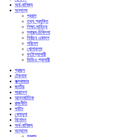
অর্থ-বানিজ্য
অন্যান্য
প্রবাস
তথ্য প্রযুক্তি
শিক্ষা-সাহিত্য
স্বাস্থ্য-চিকিৎসা
নির্বাচন একাদশ
পরিবেশ
খোলাকলম
ফটোগ্যালারী
ভিডিও গ্যালারী
প্রচ্ছদ
টেকনাফ
কক্সবাজার
জাতীয়
সারাদেশ
আন্তর্জাতিক
রাজনীতি
পর্যটন
খেলাধুলা
বিনোদন
অর্থ-বানিজ্য
অন্যান্য
প্রবাস