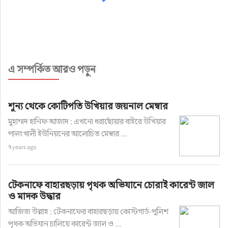
এ সম্পর্কিত আরও পড়ুন
শূন্য থেকে কোটিপতি উখিয়ার জয়নাল মেম্বার
মুহাম্মদ হানিফ আজাদ : এখনো ধরাছোঁয়ার বাইরে উখিয়ার
পালংখালী ইউনিয়নের আলোচিত মেম্বার ...
৭ years ago
টেকনাফে বাহারছড়ায় পৃথক অভিযানে চোরাই কারেন্ট জাল
ও মাদক উদ্ধার
আজিজ উল্লাহ : টেকনাফের বাহারছড়ায় কোস্টগার্ড-পুলিশ
পৃথক অভিযান চালিয়ে কারেন্ট জাল ও ...