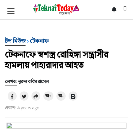
খেলাধুলা
বিনোদন
টপ নিউজ
›
টেকনাফ
অর্থ-বানিজ্য
টেকনাফে স্বশস্ত্র রোহিঙ্গা সন্ত্রাসীর
অন্যান্য
হামলায় পাহারাদার আহত
লেখক: নুরুল করিম রাসেল
অ+
অ-
প্রকাশ: ৯ years ago