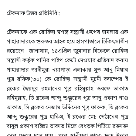
টেকনাফ উত্তর প্রতিনিধি::
টেকনাফে এক রোহিঙ্গা স্বশস্ত্র সন্ত্রাসী গ্রুপের হামলায় এক 
পাহারাদারকে গুরুতর আহত হয়ে হাসপাতালে চিকিৎসাধীন 
রয়েছেন। জানাযায়, ১৪এপ্রিল জুমাবার বিকেলে রোহিঙ্গা 
সন্ত্রাসী কর্তৃক পানির পাইপ কেটে দেওয়ার প্রতিবাদ করায় 
পাহারাদার জাদীমুরা নয়াপাড়া এলাকার মুত আনু মিয়ার 
পুত্র রফিক(৩০) কে রোহিঙ্গা সন্ত্রাসী মুচনী ক্যাম্পের ই 
ব্লকের ছৈয়দুর রহমানের পুত্র রহিমুল্লাহ ওরফে ডাকাত 
রহিমুল্লাহ, ডি ব্লকের আব্দু শুক্কুরের পুত্র আনু প্রকাশ নাগু 
ডাকাত, সি ব্লকের নেজাম উদ্দিনের পুত্র ফারুক, ডি ব্লকের 
আব্দু শুক্কুরের পুত্র হাকিম, ই ব্লকের মো: পেঠানের পুত্র 
বাবুল প্রকাশ বাইল্ল্যা ডাকাত মিলে বেধড়ক পিটিয়ে রক্তাক্ত 
করে ফেলে চলে যায়। পরে স্থানীয়রা তাকে দ্রুত উদ্ধার 