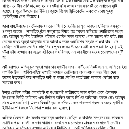
বিশেষ প্রতিবেদক : টেকনাফে আশ্রয় নেওয়া এক রোহিঙ্গা নারী এক ব্যক্তিকে ভূঁয়া বাবা
বানিয়ে ভোটার তালিকাভূক্ত হওয়ার ঘটনা ফাঁস হওয়ার পর সর্বত্রই তোলপাড়ের সৃষ্টি
হয়েছে। পুরো উপজেলার বিভিন্ন গ্রামে বিশেষ সিন্ডিকেটের অপতৎপরতায় ক্ষুদ্ধ
প্রতিক্রিয়া দেখা দিয়েছে।
জানা যায়,উপজেলার টেকনাফ সদরের দক্ষিণ লেঙ্গুরবিলের মৃত আবদুল হাকিমের ২সন্তান,
৪কন্যা রয়েছে। সম্পত্তি বন্টন সংক্রান্ত বিষয়ে মৃত আব্দুল হাকিমের ওয়ারিশদের মধ্যে
মোঃ আইয়ুব স্থানীয় ইউনিয়ন পরিষদে ওয়ারিশ সনদ আনতে গেলে তাদের দুই ভাই, চার
বোনের মধ্যে জুহুরা আক্তার নামে আরো একজন ওয়ারিশের সন্ধান পাওয়া যায়। সে
রোহিঙ্গা নারী এবং স্থানীয় কালু মিয়ার পুত্র জসিম উদ্দিনের স্ত্রী বলে প্রমাণিত হয়। এই
ঘটনা ফাঁস হওয়ার পর আব্দুল হাকিমের ওয়ারিশসহ এলাকাবাসীদের মধ্যে তোলপাড়ের সৃষ্টি
হয়।
এই ব্যাপারে অভিযুক্ত জুহুরা আকতার স্থানীয় সংবাদ কর্মীদের নিকট জানান, আমি রোহিঙ্গা
নাগরিক ঠিক। হাকিম-রহিমা দম্পতি আমাকে ছোটকালে লালন-পালন করে বিয়ে দেয়।
তাদের উত্তারাধিকার সম্পত্তি দাবী না করার মৌখিক শর্তে তারা আমাকে ভোটার হতে
সহায়তা করে।
উক্ত রোহিঙ্গা নারীর এনআইডি বা বাংলাদেশী জাতীয়তার সনদ বাতিল চেয়ে টেকনাফ
উপজেলা নির্বাহী অফিসার এবং নির্বাচন অফিস বরাবর লিখিত অভিযোগ করেন মোঃ আইয়ুব
নামে এক ওয়ারিশ। এরপর বিষয়টি দ্রæত খতিয়ে দেখে পদক্ষেপ গ্রহণের জন্য স্থানীয়
ইউনিয়ন পরিষদকে নির্দেশনা প্রদান করা হয়েছে।
এদিকে টেকনাফ উপজেলার প্রত্যন্ত এলাকার রোহিঙ্গা ও রাখাইন সম্প্রদায়ের লোকজন
স্থানীয় প্রভাবশালী, জনপ্রতিনিধি ও রাজনৈতিক নেতাদের মাধ্যমে বাংলাদেশী ভোটার
তালিকায় অর্ন্তভূক্ত হওয়ার অভিযোগ দীর্ঘদিনের। তাই অভিযুক্ত রোহিঙ্গা নারীর