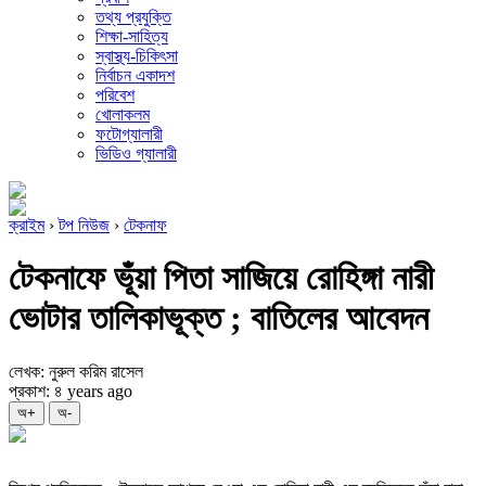
তথ্য প্রযুক্তি
শিক্ষা-সাহিত্য
স্বাস্থ্য-চিকিৎসা
নির্বাচন একাদশ
পরিবেশ
খোলাকলম
ফটোগ্যালারী
ভিডিও গ্যালারী
ক্রাইম
›
টপ নিউজ
›
টেকনাফ
টেকনাফে ভূঁয়া পিতা সাজিয়ে রোহিঙ্গা নারী
ভোটার তালিকাভূক্ত ; বাতিলের আবেদন
লেখক: নুরুল করিম রাসেল
প্রকাশ: ৪ years ago
অ+
অ-