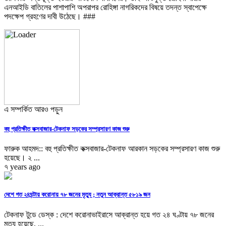
এনআইডি বাতিলের পাশাপাশি অপরাপর রোহিঙ্গা নাগরিকদের বিষয়ে তদন্ত স্বাপেক্ষে
পদক্ষেপ গ্রহণের দাবী উঠেছে। ###
এ সম্পর্কিত আরও পড়ুন
বহু প্রতিক্ষীত কক্সবাজার-টেকনাফ সড়কের সম্প্রসারণ কাজ শুরু
ফারুক আহমদ:: বহু প্রতিক্ষীত কক্সবাজার-টেকনাফ আরকান সড়কের সম্প্রসারণ কাজ শুরু
হয়েছে। ২ ...
৭ years ago
দেশে গত ২৪ঘন্টায় করোনায় ৭৮ জনের মৃত্যু ; নতুন আক্রান্ত ৫৮১৯ জন
টেকনাফ টুডে ডেস্ক : দেশে করোনাভাইরাসে আক্রান্ত হয়ে গত ২৪ ঘণ্টায় ৭৮ জনের
মৃত্যু হয়েছে, ...