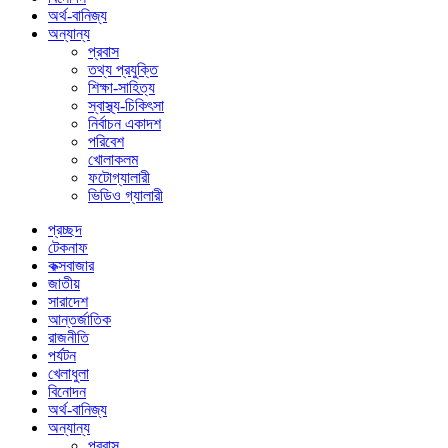
অর্থ-বানিজ্য
অন্যান্য
প্রবাস
তথ্য প্রযুক্তি
শিক্ষা-সাহিত্য
স্বাস্থ্য-চিকিৎসা
নির্বাচন একাদশ
পরিবেশ
খোলাকলম
ফটোগ্যালারী
ভিডিও গ্যালারী
প্রচ্ছদ
টেকনাফ
কক্সবাজার
জাতীয়
সারাদেশ
আন্তর্জাতিক
রাজনীতি
পর্যটন
খেলাধুলা
বিনোদন
অর্থ-বানিজ্য
অন্যান্য
প্রবাস