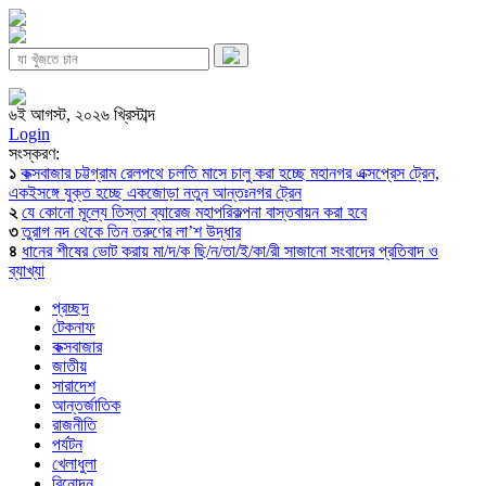
৬ই আগস্ট, ২০২৬ খ্রিস্টাব্দ
Login
সংস্করণ:
১
কক্সবাজার চট্টগ্রাম রেলপথে চলতি মাসে চালু করা হচ্ছে মহানগর এক্সপ্রেস ট্রেন,
একইসঙ্গে যুক্ত হচ্ছে একজোড়া নতুন আন্তঃনগর ট্রেন
২
যে কোনো মূল্যে তিস্তা ব্যারেজ মহাপরিকল্পনা বাস্তবায়ন করা হবে
৩
তুরাগ নদ থেকে তিন তরুণের লা’শ উদ্ধার
৪
ধানের শীষের ভোট করায় মা/দ/ক ছি/ন/তা/ই/কা/রী সাজানো সংবাদের প্রতিবাদ ও
ব্যাখ্যা
প্রচ্ছদ
টেকনাফ
কক্সবাজার
জাতীয়
সারাদেশ
আন্তর্জাতিক
রাজনীতি
পর্যটন
খেলাধুলা
বিনোদন