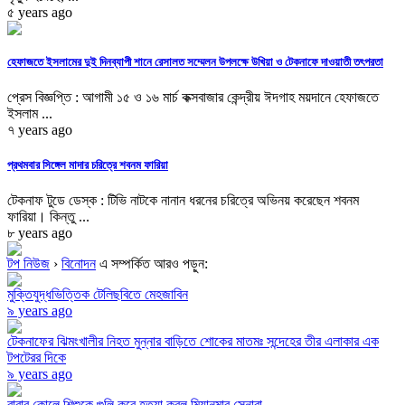
৫ years ago
হেফাজতে ইসলামের দুই দিনব্যাপী শানে রেসালত সম্মেলন উপলক্ষে উখিয়া ও টেকনাফে দাওয়াতী তৎপরতা
প্রেস বিজ্ঞপ্তি : আগামী ১৫ ও ১৬ মার্চ কক্সবাজার কেন্দ্রীয় ঈদগাহ ময়দানে হেফাজতে
ইসলাম ...
৭ years ago
প্রথমবার সিঙ্গেল মাদার চরিত্রে শবনম ফারিয়া
টেকনাফ টুডে ডেস্ক : টিভি নাটকে নানান ধরনের চরিত্রে অভিনয় করেছেন শবনম
ফারিয়া। কিন্তু ...
৮ years ago
টপ নিউজ
›
বিনোদন
এ সম্পর্কিত আরও পড়ুন:
মুক্তিযুদ্ধভিত্তিক টেলিছবিতে মেহজাবিন
৯ years ago
টেকনাফের ঝিমংখালীর নিহত মুন্নার বাড়িতে শোকের মাতমঃ সন্দেহের তীর এলাকার এক
টপটেরর দিকে
৯ years ago
বাবার কোলে শিশুকে গুলি করে হত্যা করল মিয়ানমার সেনারা