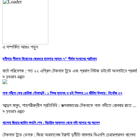
এ সম্পর্কিত আরও পড়ুন
হ্নীলায় সীমানা বিরোধের জেরধরে হামলায় আহত-‌‌‌‌৭” শীর্ষক সংবাদের প্রতিবাদ
বার্তা পরিবেশক : গত ২২ এপ্রিল টেকনাফ টুডে এবং প্রবাল নিউজ ডটনেট অনলাইনে প্রকাশ
৬ years ago
নাফ নদীতে ফের রোহিঙ্গা নৌকাডুবি : ১ শিশুর মৃতদেহ ও দুই শিশুসহ ১৩ জীবিত উদ্ধার : নিখোঁজ ৩৭
আব্দুল মাবুদ, শাহপরীরদ্বীপ প্রতিনিধি : কক্সবাজারের টেকনাফে নাফ নদীতে রোববার রাতে ...
৯ years ago
খালেদা জিয়ার জামিন শুনানি শেষ : বিচারিক আদালত থেকে নথি আসার পর আদেশ
টেকনাফ টুডে ডেস্ক : জিয়া অরফানেজ ট্রাস্ট দুর্নীতি মামলায় বিএনপি চেয়ারপারসন খালেদা 