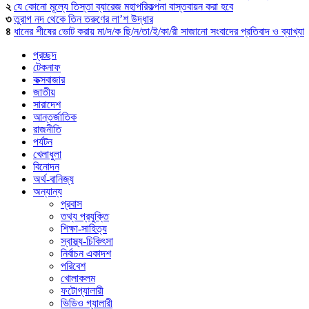
২
যে কোনো মূল্যে তিস্তা ব্যারেজ মহাপরিকল্পনা বাস্তবায়ন করা হবে
৩
তুরাগ নদ থেকে তিন তরুণের লা’শ উদ্ধার
৪
ধানের শীষের ভোট করায় মা/দ/ক ছি/ন/তা/ই/কা/রী সাজানো সংবাদের প্রতিবাদ ও ব্যাখ্যা
প্রচ্ছদ
টেকনাফ
কক্সবাজার
জাতীয়
সারাদেশ
আন্তর্জাতিক
রাজনীতি
পর্যটন
খেলাধুলা
বিনোদন
অর্থ-বানিজ্য
অন্যান্য
প্রবাস
তথ্য প্রযুক্তি
শিক্ষা-সাহিত্য
স্বাস্থ্য-চিকিৎসা
নির্বাচন একাদশ
পরিবেশ
খোলাকলম
ফটোগ্যালারী
ভিডিও গ্যালারী