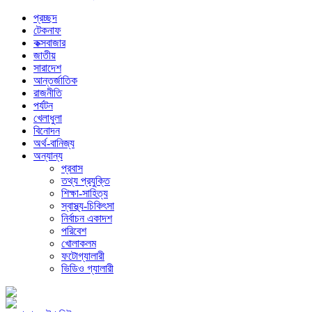
প্রচ্ছদ
টেকনাফ
কক্সবাজার
জাতীয়
সারাদেশ
আন্তর্জাতিক
রাজনীতি
পর্যটন
খেলাধুলা
বিনোদন
অর্থ-বানিজ্য
অন্যান্য
প্রবাস
তথ্য প্রযুক্তি
শিক্ষা-সাহিত্য
স্বাস্থ্য-চিকিৎসা
নির্বাচন একাদশ
পরিবেশ
খোলাকলম
ফটোগ্যালারী
ভিডিও গ্যালারী