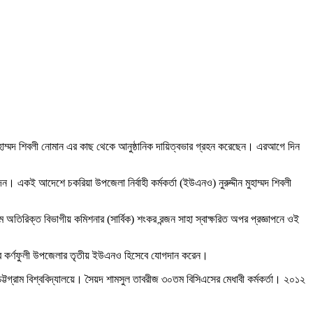
মুহাম্মদ শিবলী নোমান এর কাছ থেকে আনুষ্ঠানিক দায়িত্বভার গ্রহন করেছেন। এরআগে দিন
ন। একই আদেশে চকরিয়া উপজেলা নির্বাহী কর্মকর্তা (ইউএনও) নুরুদ্দীন মুহাম্মদ শিবলী
তিরিক্ত বিভাগীয় কমিশনার (সার্বিক) শংকর রন্জন সাহা স্বাক্ষরিত অপর প্রজ্ঞাপনে ওই
মের কর্ণফুলী উপজেলার তৃতীয় ইউএনও হিসেবে যোগদান করেন।
্টগ্রাম বিশ্ববিদ্যালয়ে। সৈয়দ শামসুল তাবরীজ ৩০তম বিসিএসের মেধাবী কর্মকর্তা। ২০১২