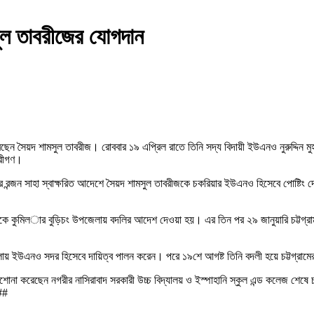
ল তাবরীজের যোগদান
েছেন সৈয়দ শামসুল তাবরীজ। রোববার ১৯ এপ্রিল রাতে তিনি সদ্য বিদায়ী ইউএনও নুরুদ্দিন 
ারীগণ।
র রন্জন সাহা স্বাক্ষরিত আদেশে সৈয়দ শামসুল তাবরীজকে চকরিয়ার ইউএনও হিসেবে পোষ্টিং দে
ে কুমিল­ার বুড়িচং উপজেলায় বদলির আদেশ দেওয়া হয়। এর তিন পর ২৯ জানুয়ারি চট্টগ্রাম অ
লায় ইউএনও সদর হিসেবে দায়িত্ব পালন করেন। পরে ১৯শে আগষ্ট তিনি বদলী হয়ে চট্টগ্রা
া করেছেন নগরীর নাসিরাবাদ সরকারী উচ্চ বিদ্যালয় ও ইস্পাহানি স্কুল এন্ড কলেজ শেষে চট
 ##