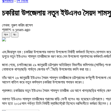
কক্সবাজার
›
টপ নিউজ
চকরিয়া উপজেলায় নতুন ইউএনও সৈয়দ শামসু
লেখক: নুরুল করিম রাসেল
প্রকাশ: ৬ years ago
অ+
অ-
এম.জিয়াবুল হক : চকরিয়া উপজেলার নবাগত উপজেলা নির্বাহী কর্মকর্তা হিসেবে যোগদান কর
দুপুরে নতুন ইউএনও শামসুল তাবরীজকে বরণ করে নেন উপজেলা প্রশাসনের কর্মকর্তা-কর্মচ
জানা গেছে, চলতিবছরের ২৯ জানুয়ায়ী চট্টগ্রাম অতিরিক্ত বিভাগীয় কমিশনার (সার্বিক) শংক
নোমানকে খাগড়াছড়ি পার্বত্য জেলার ল²ীছড়ি উপজেলায় বদলি করা হয়।
তাঁর আগে ২৬ জানুয়ারী ইউএনও সৈয়দ শামসুল তাবরীজকে চট্টগ্রামের কর্ণফুলী উপজেলা থেক
আদেশ বাতিল করে নতুন কর্মস্থল চকরিয়া উপজেলায় পদায়ন করেন।
প্রসঙ্গত: চকরিয়ার নতুন ইউএনও সৈয়দ শামসুল তাবরীজ এর আগে খাগড়াছড়ির পার্বত্য জে
নবাগত ইউএনও সামসুল তাবরীজের গ্রামের বাড়ি ফেনী হলেও বড় হয়েছেন চট্টগ্রামে। পড়াশোন
সাল হতে ২০১৫সাল পর্যন্ত তিনি নির্বাহী ম্যাজিস্ট্রেট হিসেবে নরসিংদীতে কর্মরত ছিলেন।