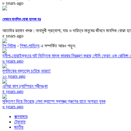
৮ years ago
যেভাবে মানসিক বোঝা হালকা হয়
আতাউর রহমান খসরু : নানামুখী প্রত্যাশা, দায় ও দায়িত্ব মানুষের জীবনে মানসিক বোঝা হয়ে
৫ years ago
টপ নিউজ
›
শিক্ষা-সাহিত্য
এ সম্পর্কিত আরও পড়ুন:
হ্নীলা-হোয়াইক্যংয়ে ঘাট ভিত্তিক মাদক কারবার নিয়ন্ত্রণ করছে সৌদি ফেরত এক রোহিঙ্গা
৬ years ago
মুশফিকের বক্তব্যে চটেছে ভারত!
১০ years ago
এশিয়া কাপ চ্যাম্পিয়ন শ্রীলঙ্কা
৪ years ago
মুক্তিপণ দিয়ে ফিরেছে লেদা ক্যাম্পে স্বশস্ত্র গ্রুপের হাতে অপহৃত যুবক
৬ years ago
কক্সবাজার
টেকনাফ
জাতীয়