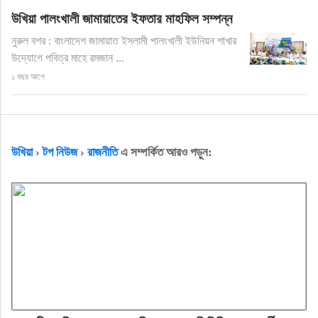
উখিয়া পালংখালী জামায়াতের ইফতার মাহফিল সম্পন্ন
নুরুল বশর : বাংলাদেশ জামায়াত ইসলামী পালংখালী ইউনিয়ন শাখার
উদ্যোগে পবিত্র মাহে রমজান ...
১ বছর আগে
উখিয়া
›
টপ নিউজ
›
রাজনীতি
এ সম্পর্কিত আরও পড়ুন: