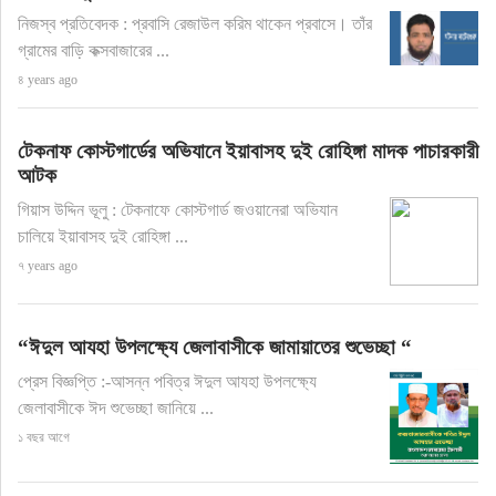
নিজস্ব প্রতিবেদক : প্রবাসি রেজাউল করিম থাকেন প্রবাসে। তাঁর
গ্রামের বাড়ি কক্সবাজারের ...
৪ years ago
টেকনাফ কোস্টগার্ডের অভিযানে ইয়াবাসহ দুই রোহিঙ্গা মাদক পাচারকারী
আটক
গিয়াস উদ্দিন ভূলু : টেকনাফে কোস্টগার্ড জওয়ানেরা অভিযান
চালিয়ে ইয়াবাসহ দুই রোহিঙ্গা ...
৭ years ago
“ঈদুল আযহা উপলক্ষ্যে জেলাবাসীকে জামায়াতের শুভেচ্ছা “
প্রেস বিজ্ঞপ্তি :-আসন্ন পবিত্র ঈদুল আযহা উপলক্ষ্যে
জেলাবাসীকে ঈদ শুভেচ্ছা জানিয়ে ...
১ বছর আগে