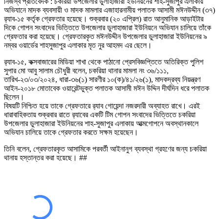
নিজস্ব প্রতিবেদক : চকরিয়া উপজেলার ডুলাহাজারা ইউনিয়নের শাহ-সুজাপুর এলাকায়
অভিযানে মাদক ব্যবসায়ী ও মাদক মামলার এজাহারনামীয় পলাতক আসামী মঈনউদ্দীন (৩৭)
র‌্যাব-১৫ কর্তৃক গ্রেফতার হয়েছে। শুক্রবার (২০ এপ্রিল) রাত আনুমানিক আড়াইটার
দিকে গোপন সংবাদের ভিত্তিতে উপজেলার ডুলাহাজারা ইউনিয়নে অভিযান চালিয়ে তাঁকে
গ্রেফতার করা হয়েছে। গ্রেফতারকৃত মঈনউদ্দীন উপজেলার ডুলাহাজারা ইউনিয়নের ৯
নম্বর ওয়ার্ডের শাহসুজাপুর এলাকার মৃত নুর আহমদ এর ছেলে।
র‌্যাব-১৫, কক্সবাজারের মিডিয়া শাখা থেকে পাঠানো প্রেসবিজ্ঞপ্তিতে অতিরিক্ত পুলিশ
সুপার মো আবু সালাম চৌধুরী বলেন, চকরিয়া থানার মামলা নং ৩৬/১১১,
তারিখ-২৩/০৩/২০২৪, ধারা-৩৬(১) সারণীর ১০(ক)/৪১/২৬(১), মাদকদ্রব্য নিয়ন্ত্রণ
আইন-২০১৮ মোতাবেক ওয়ারেন্টভুক্ত পলাতক আসামী মঈন উদ্দিন দীর্ঘদিন ধরে পলাতক
ছিলেন।
বিষয়টি নিশ্চিত হয়ে তাকে গ্রেফতারে র‌্যাব গোয়েন্দা নজরদারী অব্যাহত রাখে। এরই
ধারাবাহিকতায় শুক্রবার রাতে র‌্যাবের একটি টিম গোপন সংবাদের ভিত্তিতে চকরিয়া
উপজেলার ডুলাহাজারা ইউনিয়নের শাহ-সুজাপুর এলাকায় আত্মগোপনে অবস্থানকালে
অভিযান চালিয়ে তাকে গ্রেফতার করতে সক্ষম হয়েছেন।
তিনি বলেন, গ্রেফতারকৃত আসামিকে পরবর্তী আইনানুগ ব্যবস্থা গ্রহণের জন্য চকরিয়া
থানায় হস্তান্তর করা হয়েছে। ##