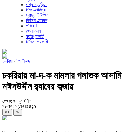
তথ্য প্রযুক্তি
শিক্ষা-সাহিত্য
স্বাস্থ্য-চিকিৎসা
নির্বাচন একাদশ
পরিবেশ
খোলাকলম
ফটোগ্যালারী
ভিডিও গ্যালারী
চকরিয়া
›
টপ নিউজ
চকরিয়ায় মা-দ-ক মামলার পলাতক আসামি
মঈনউদ্দীন র‌্যাবের কব্জায়
লেখক: হুমায়ুন রশিদ
প্রকাশ: ২ years ago
অ+
অ-