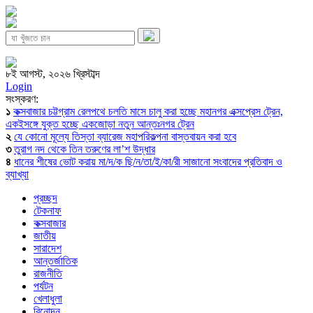
৮ই আগস্ট, ২০২৬ খ্রিস্টাব্দ
Login
সংস্করণ:
১
কক্সবাজার চট্টগ্রাম রেলপথে চলতি মাসে চালু করা হচ্ছে মহানগর এক্সপ্রেস ট্রেন,
একইসঙ্গে যুক্ত হচ্ছে একজোড়া নতুন আন্তঃনগর ট্রেন
২
যে কোনো মূল্যে তিস্তা ব্যারেজ মহাপরিকল্পনা বাস্তবায়ন করা হবে
৩
তুরাগ নদ থেকে তিন তরুণের লা’শ উদ্ধার
৪
ধানের শীষের ভোট করায় মা/দ/ক ছি/ন/তা/ই/কা/রী সাজানো সংবাদের প্রতিবাদ ও
ব্যাখ্যা
প্রচ্ছদ
টেকনাফ
কক্সবাজার
জাতীয়
সারাদেশ
আন্তর্জাতিক
রাজনীতি
পর্যটন
খেলাধুলা
বিনোদন