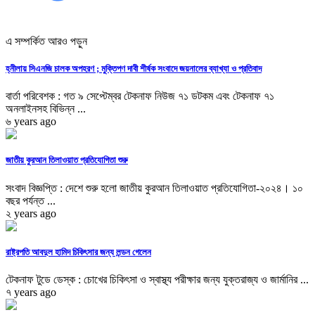
এ সম্পর্কিত আরও পড়ুন
হ্নীলায় সিএনজি চালক অপহরণ ; মুক্তিপণ দাবী শীর্ষক সংবাদে জয়নালের ব্যাখ্যা ও প্রতিবাদ
বার্তা পরিবেশক : গত ৯ সেপ্টেম্বর টেকনাফ নিউজ ৭১ ডটকম এবং টেকনাফ ৭১
অনলাইনসহ বিভিন্ন ...
৬ years ago
জাতীয় কুরআন তিলাওয়াত প্রতিযোগিতা শুরু
সংবাদ বিজ্ঞপ্তি : দেশে শুরু হলো জাতীয় কুরআন তিলাওয়াত প্রতিযোগিতা-২০২৪। ১০
বছর পর্যন্ত ...
২ years ago
রাষ্ট্রপতি আবদুল হামিদ চিকিৎসার জন্য লন্ডন গেলেন
টেকনাফ টুডে ডেস্ক : চোখের চিকিৎসা ও স্বাস্থ্য পরীক্ষার জন্য যুক্তরাজ্য ও জার্মানির ...
৭ years ago