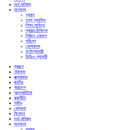
অর্থ-বানিজ্য
অন্যান্য
প্রবাস
তথ্য প্রযুক্তি
শিক্ষা-সাহিত্য
স্বাস্থ্য-চিকিৎসা
নির্বাচন একাদশ
পরিবেশ
খোলাকলম
ফটোগ্যালারী
ভিডিও গ্যালারী
প্রচ্ছদ
টেকনাফ
কক্সবাজার
জাতীয়
সারাদেশ
আন্তর্জাতিক
রাজনীতি
পর্যটন
খেলাধুলা
বিনোদন
অর্থ-বানিজ্য
অন্যান্য
প্রবাস