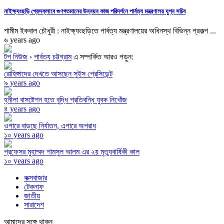
নাইক্ষ্যংছড়ি প্রেসক্লাবে গুণগতমানের উন্নয়ন কাজ পরিদর্শনে পার্বত্য মন্ত্রণালয় যুগ্ন সচিব
শামীম ইকবাল চৌধুরী : নাইক্ষ্যংছড়িতে পার্বত্য মন্ত্রণালয়ের অধিনস্থ বিভিন্ন প্রকল্প ...
৬ years ago
টপ নিউজ
›
পার্বত্য চট্টগ্রাম
এ সম্পর্কিত আরও পড়ুন:
রোহিঙ্গাদের দেখতে আসছেন সুইস প্রেসিডেন্ট
৯ years ago
হ্নীলা বাসষ্টেশন হতে বুদ্ধি প্রতিবন্ধি যুবক নিখোঁজ
৪ years ago
ওপারে বাড়ছে নির্যাতন, এপারে অপরাধ
১০ years ago
প্রফেসর মুহাম্মদ শামসুল আলম এর ২য় মৃত্যুবার্ষিকী কাল
১০ years ago
কক্সবাজার
টেকনাফ
জাতীয়
সারাদেশ
আমাদের সঙ্গে থাকুন